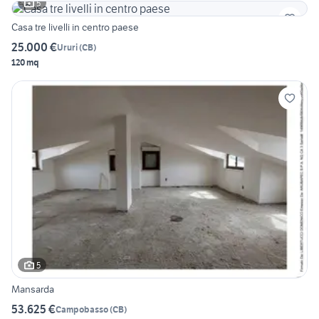
5
Casa tre livelli in centro paese
25.000 €
Ururi
(
CB
)
120 mq
5
Mansarda
53.625 €
Campobasso
(
CB
)