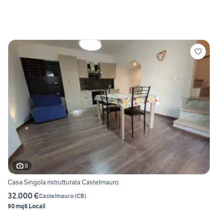
6
Casa Singola ristrutturata Castelmauro
32.000 €
Castelmauro
(
CB
)
90 mq
6 Locali