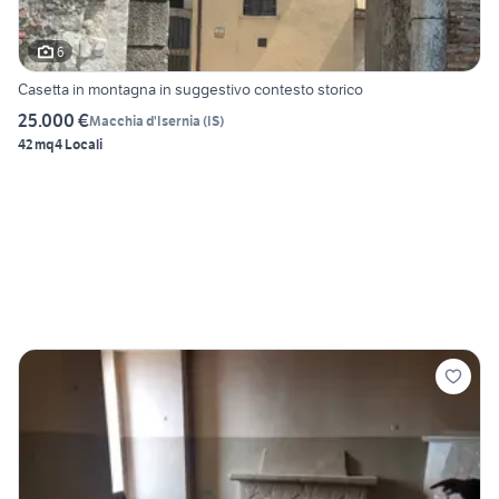
6
Casetta in montagna in suggestivo contesto storico
25.000 €
Macchia d'Isernia
(
IS
)
42 mq
4 Locali