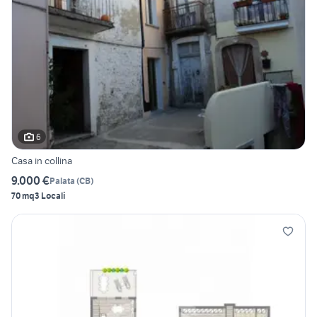
6
Casa in collina
9.000 €
Palata
(
CB
)
70 mq
3 Locali