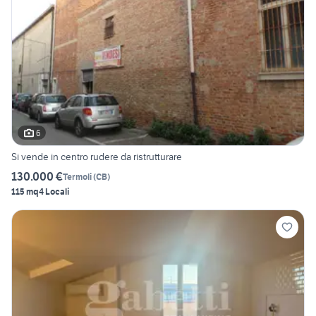
6
Si vende in centro rudere da ristrutturare
130.000 €
Termoli
(
CB
)
115 mq
4 Locali