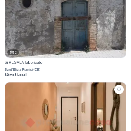
2
Si REGALA fabbricato
Sant'Elia a Pianisi
(
CB
)
80 mq
3 Locali