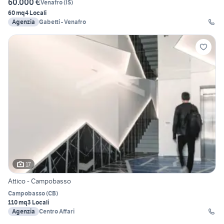
60.000 €
Venafro
(
IS
)
60 mq
4 Locali
Agenzia
Gabetti - Venafro
17
Attico - Campobasso
Campobasso
(
CB
)
110 mq
3 Locali
Agenzia
Centro Affari