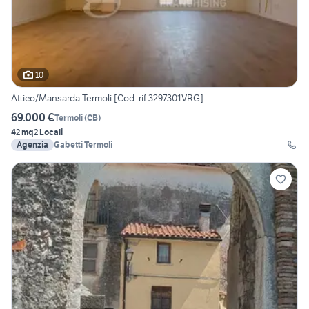
10
Attico/Mansarda Termoli [Cod. rif 3297301VRG]
69.000 €
Termoli
(
CB
)
42 mq
2 Locali
Agenzia
Gabetti Termoli