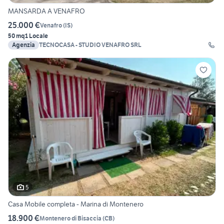
MANSARDA A VENAFRO
25.000 €
Venafro
(
IS
)
50 mq
1 Locale
Agenzia
TECNOCASA - STUDIO VENAFRO SRL
5
Casa Mobile completa - Marina di Montenero
18.900 €
Montenero di Bisaccia
(
CB
)