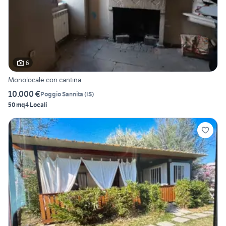
6
Monolocale con cantina
10.000 €
Poggio Sannita
(
IS
)
50 mq
4 Locali