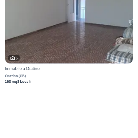
5
Immobile a Oratino
Oratino
(
CB
)
168 mq
8 Locali