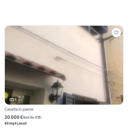
6
Casetta in paese
30.000 €
Salcito
(
CB
)
60 mq
4 Locali