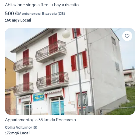
Abitazione singola Red tu bay a riscatto
500 €
Montenero di Bisaccia
(
CB
)
160 mq
9 Locali
Appartamento/i a 35 km da Roccaraso
Colli a Volturno
(
IS
)
172 mq
6 Locali