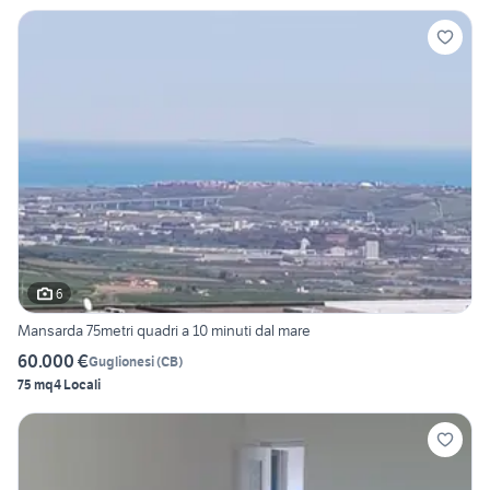
6
Mansarda 75metri quadri a 10 minuti dal mare
60.000 €
Guglionesi
(
CB
)
75 mq
4 Locali