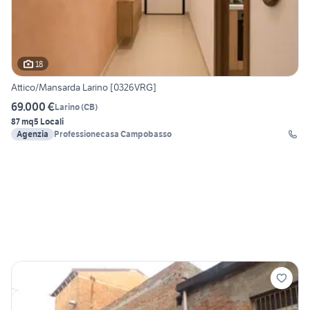
18
Attico/Mansarda Larino [0326VRG]
69.000 €
Larino
(
CB
)
87 mq
5 Locali
Agenzia
Professionecasa Campobasso