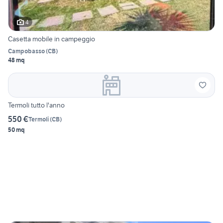
4
Casetta mobile in campeggio
Campobasso
(
CB
)
48 mq
Termoli tutto l'anno
550 €
Termoli
(
CB
)
50 mq