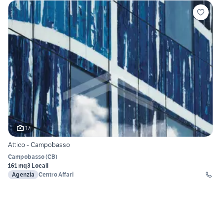
17
Attico - Campobasso
Campobasso
(
CB
)
161 mq
3 Locali
Agenzia
Centro Affari