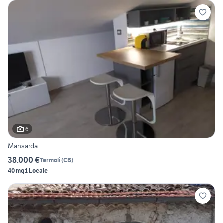
6
Mansarda
38.000 €
Termoli
(
CB
)
40 mq
1 Locale