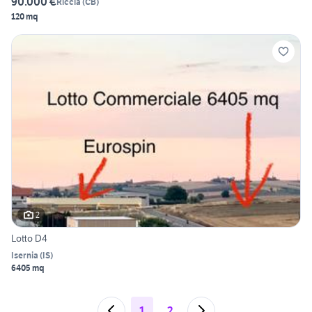
90.000 €
Riccia
(
CB
)
120 mq
2
Lotto D4
Isernia
(
IS
)
6405 mq
1
2