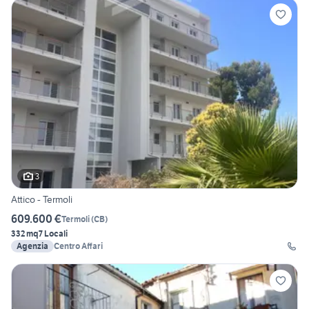
3
Attico - Termoli
609.600 €
Termoli
(
CB
)
332 mq
7 Locali
Agenzia
Centro Affari