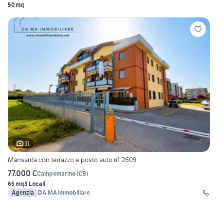
50 mq
11
Mansarda con terrazzo e posto auto rif. 2609
77.000 €
Campomarino
(
CB
)
65 mq
3 Locali
Agenzia
DA.MA immobiliare