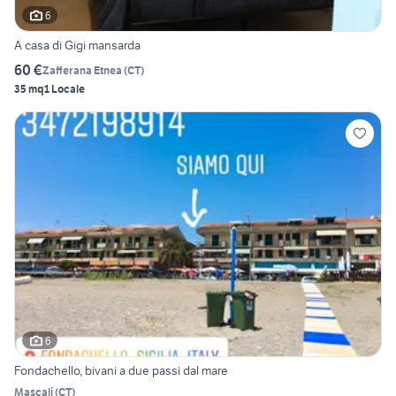
6
A casa di Gigi mansarda
60 €
Zafferana Etnea
(
CT
)
35 mq
1 Locale
6
Fondachello, bivani a due passi dal mare
Mascali
(
CT
)