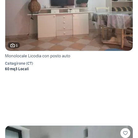
6
Monolocale Licodia con posto auto
Caltagirone
(
CT
)
60 mq
3 Locali