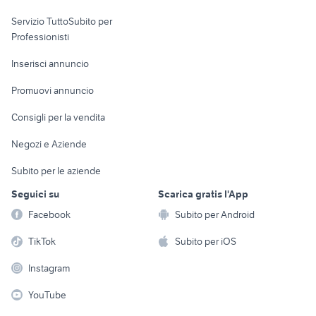
elettronica
per la casa e la
sports e hobby
Servizio TuttoSubito per
persona
Informatica
Animali
Professionisti
Arredamento e
Console e
Accessori per
Casalinghi
Inserisci annuncio
Videogiochi
animali
Elettrodomestici
Promuovi annuncio
Audio/Video
Musica e Film
Giardino e Fai da te
Consigli per la vendita
Fotografia
Libri e Riviste
Abbigliamento e
Negozi e Aziende
Telefonia
Strumenti Musicali
Accessori
Subito per le aziende
Sports
Tutto per i bambini
Seguici su
Scarica gratis l'App
Biciclette
Facebook
Subito per Android
Collezionismo
TikTok
Subito per iOS
Instagram
YouTube