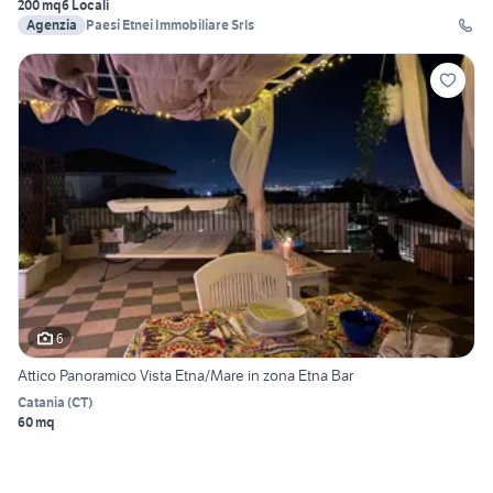
200 mq
6 Locali
Agenzia
Paesi Etnei Immobiliare Srls
6
Attico Panoramico Vista Etna/Mare in zona Etna Bar
Catania
(
CT
)
60 mq