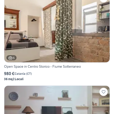
6
Open Space in Centro Storico - Fiume Sotterraneo
980 €
Catania
(
CT
)
36 mq
2 Locali