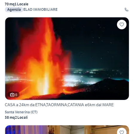
70 mq
1 Locale
Agenzia
ELAD IMMOBILIARE
6
CASA a 24km da:ETNA,TAORMINA,CATANIA e6km dal MARE
Santa Venerina
(
CT
)
38 mq
2 Locali