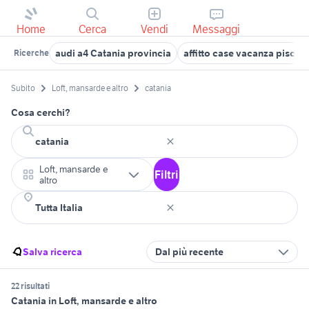
Home
Cerca
Vendi
Messaggi
audi a4 Catania provincia
affitto case vacanza piscin
Ricerche
Subito
Loft, mansarde e altro
catania
Cosa cerchi?
Loft, mansarde e
Filtri
altro
Salva ricerca
Dal più recente
22 risultati
Catania in Loft, mansarde e altro