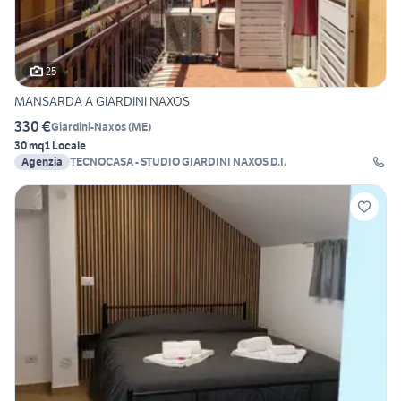
25
MANSARDA A GIARDINI NAXOS
330 €
Giardini-Naxos
(
ME
)
30 mq
1 Locale
Agenzia
TECNOCASA - STUDIO GIARDINI NAXOS D.I.