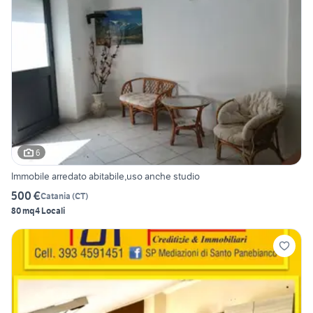
6
Immobile arredato abitabile,uso anche studio
500 €
Catania
(
CT
)
80 mq
4 Locali