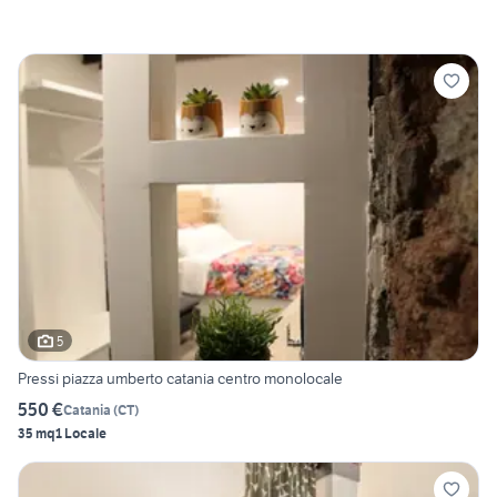
5
Pressi piazza umberto catania centro monolocale
550 €
Catania
(
CT
)
35 mq
1 Locale