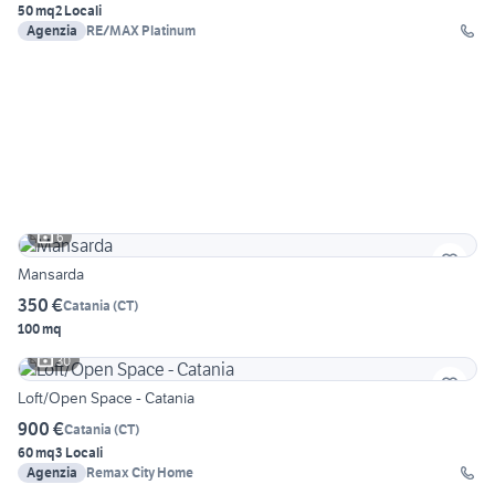
50 mq
2 Locali
Agenzia
RE/MAX Platinum
6
Mansarda
350 €
Catania
(
CT
)
100 mq
30
Loft/Open Space - Catania
900 €
Catania
(
CT
)
60 mq
3 Locali
Agenzia
Remax City Home