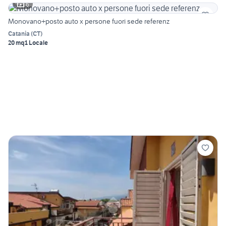
6
Monovano+posto auto x persone fuori sede referenz
Catania
(
CT
)
20 mq
1 Locale