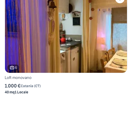
6
Loft monovano
1.000 €
Catania
(
CT
)
40 mq
1 Locale