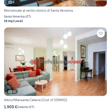
6
Monolocale al centro storico di Santa Venerina
Santa Venerina
(
CT
)
38 mq
2 Locali
30
Attico/Mansarda Catania [Cod. rif 329ARG]
1.900 €
Catania
(
CT
)