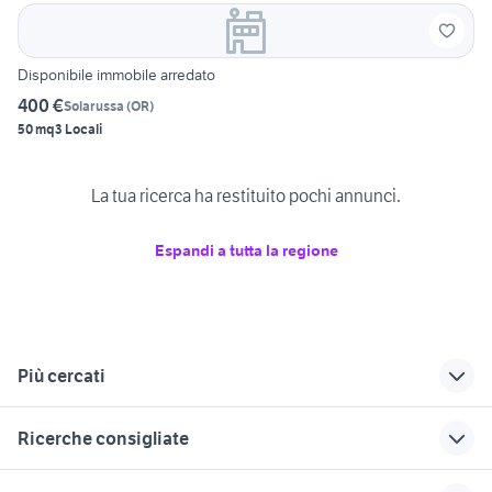
Disponibile immobile arredato
400 €
Solarussa
(
OR
)
50 mq
3 Locali
La tua ricerca ha restituito pochi annunci.
Espandi a tutta la regione
Più cercati
Correlati
Richerche simili
Suggerimenti
Ricerche consigliate
affitto loft Sardegna
attico in vendita
vendita locali
caserta e provincia
negozio Siena
attico in vendita cuneo e
attico in vendita
attico in affitto altamura