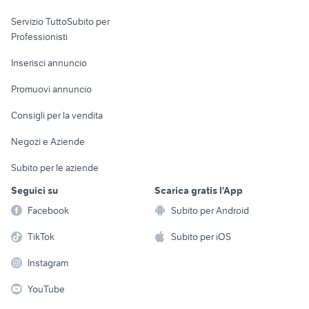
elettronica
per la casa e la
sports e hobby
Servizio TuttoSubito per
persona
Informatica
Animali
Professionisti
Arredamento e
Console e
Accessori per
Casalinghi
Inserisci annuncio
Videogiochi
animali
Elettrodomestici
Promuovi annuncio
Audio/Video
Musica e Film
Giardino e Fai da te
Consigli per la vendita
Fotografia
Libri e Riviste
Abbigliamento e
Negozi e Aziende
Telefonia
Strumenti Musicali
Accessori
Subito per le aziende
Sports
Tutto per i bambini
Seguici su
Scarica gratis l'App
Biciclette
Facebook
Subito per Android
Collezionismo
TikTok
Subito per iOS
Instagram
YouTube