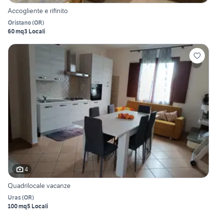
Accogliente e rifinito
Oristano
(
OR
)
60 mq
3 Locali
4
Quadrilocale vacanze
Uras
(
OR
)
100 mq
5 Locali