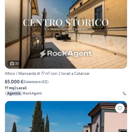
30
Attico / Mansarda di 77 m² con 2 locali a Catanzar
65.000 €
Catanzaro
(
CZ
)
77 mq
2 Locali
Agenzia
RockAgent