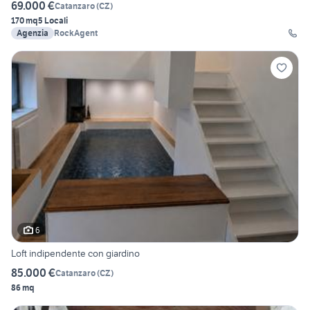
69.000 €
Catanzaro
(
CZ
)
170 mq
5 Locali
Agenzia
RockAgent
6
Loft indipendente con giardino
85.000 €
Catanzaro
(
CZ
)
86 mq