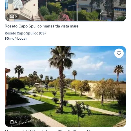
6
Roseto Capo Spulico mansarda vista mare
Roseto Capo Spulico
(
CS
)
90 mq
4 Locali
6