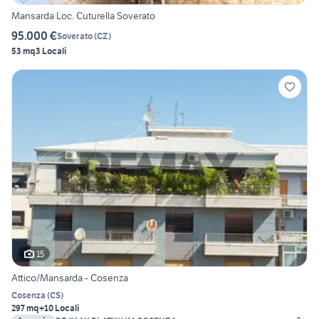
Mansarda Loc. Cuturella Soverato
95.000 €
Soverato
(
CZ
)
53 mq
3 Locali
15
Attico/Mansarda - Cosenza
Cosenza
(
CS
)
297 mq
+10 Locali