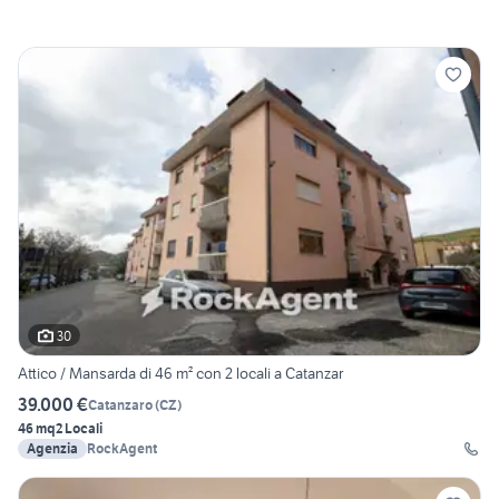
30
Attico / Mansarda di 46 m² con 2 locali a Catanzar
39.000 €
Catanzaro
(
CZ
)
46 mq
2 Locali
Agenzia
RockAgent