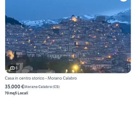
6
Casa in centro storico - Morano Calabro
35.000 €
Morano Calabro
(
CS
)
70 mq
5 Locali