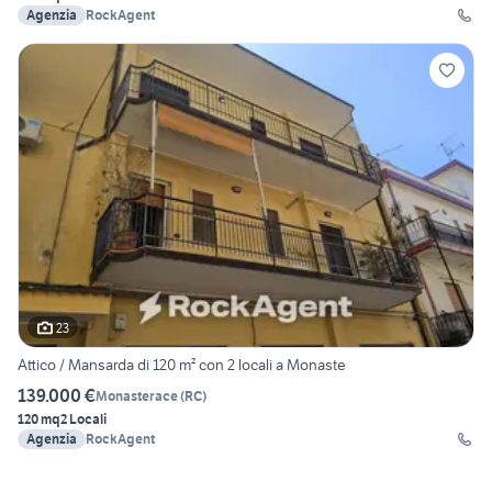
Agenzia
RockAgent
23
Attico / Mansarda di 120 m² con 2 locali a Monaste
139.000 €
Monasterace
(
RC
)
120 mq
2 Locali
Agenzia
RockAgent