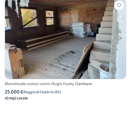
Monolocale rustico vicino rifugio Husky Gambarie
25.000 €
Reggio di Calabria
(
RC
)
42 mq
1 Locale