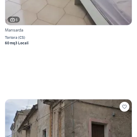
6
Mansarda
Tortora
(
CS
)
60 mq
3 Locali