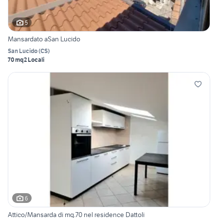
5
Mansardato aSan Lucido
San Lucido
(
CS
)
70 mq
2 Locali
6
Attico/Mansarda di mq.70 nel residence Dattoli