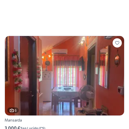
6
Mansarda
3.000 €
San Lucido
(
CS
)