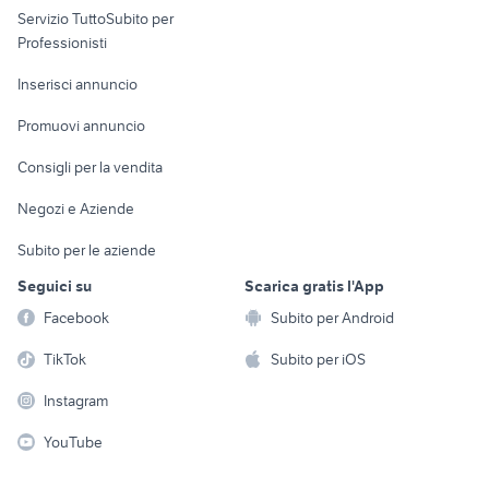
Servizio TuttoSubito per
persona
Informatica
Animali
Professionisti
Arredamento e
Console e
Accessori per
Casalinghi
Inserisci annuncio
Videogiochi
animali
Elettrodomestici
Promuovi annuncio
Audio/Video
Musica e Film
Giardino e Fai da te
Consigli per la vendita
Fotografia
Libri e Riviste
Abbigliamento e
Negozi e Aziende
Telefonia
Strumenti Musicali
Accessori
Subito per le aziende
Sports
Tutto per i bambini
Seguici su
Scarica gratis l'App
Biciclette
Facebook
Subito per Android
Collezionismo
TikTok
Subito per iOS
Instagram
YouTube