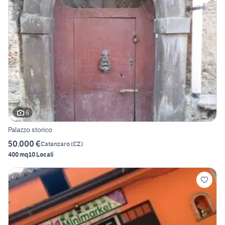
6
Palazzo storico
50.000 €
Catanzaro
(
CZ
)
400 mq
10 Locali