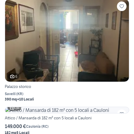
6
Palazzo storico
Savelli
(
KR
)
390 mq
+10 Locali
28
Attico / Mansarda di 182 m² con 5 locali a Cauloni
149.000 €
Caulonia
(
RC
)
182 mq
5 Locali