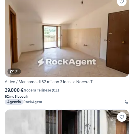
21
Attico / Mansarda di 62 m² con 3 locali a Nocera T
29.000 €
Nocera Terinese
(
CZ
)
62 mq
3 Locali
Agenzia
RockAgent