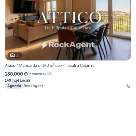
30
Attico / Mansarda di 140 m² con 4 locali a Catanza
180.000 €
Catanzaro
(
CZ
)
140 mq
4 Locali
Agenzia
RockAgent