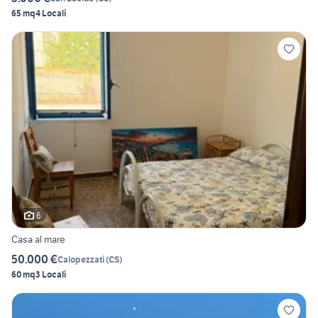
65 mq
4 Locali
6
Casa al mare
50.000 €
Calopezzati
(
CS
)
60 mq
3 Locali