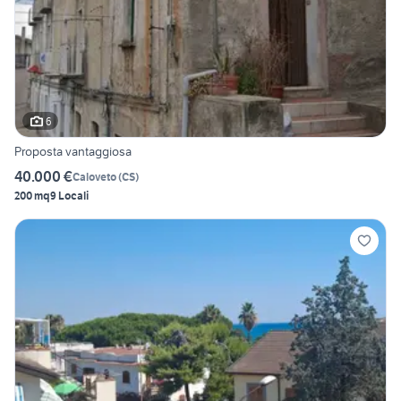
6
Proposta vantaggiosa
40.000 €
Caloveto
(
CS
)
200 mq
9 Locali