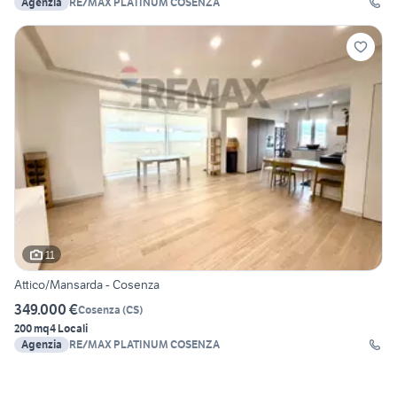
Agenzia
RE/MAX PLATINUM COSENZA
11
Attico/Mansarda - Cosenza
349.000 €
Cosenza
(
CS
)
200 mq
4 Locali
Agenzia
RE/MAX PLATINUM COSENZA