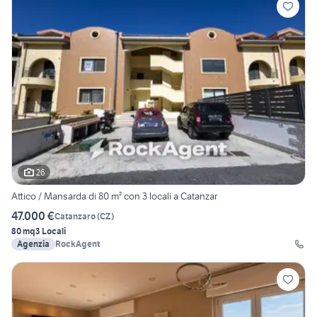
26
Attico / Mansarda di 80 m² con 3 locali a Catanzar
47.000 €
Catanzaro
(
CZ
)
80 mq
3 Locali
Agenzia
RockAgent