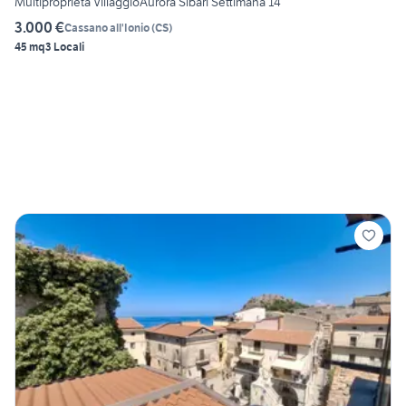
Multiproprietà VillaggioAurora Sibari Settimana 14
3.000 €
Cassano all'Ionio
(
CS
)
45 mq
3 Locali