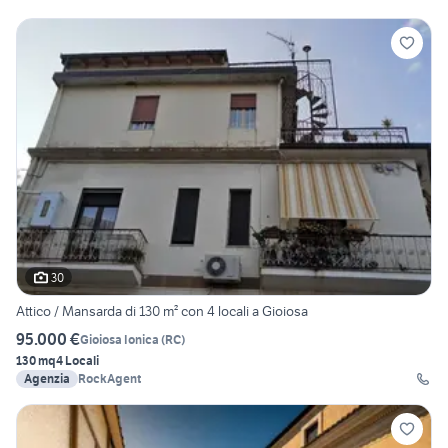
30
Attico / Mansarda di 130 m² con 4 locali a Gioiosa
95.000 €
Gioiosa Ionica
(
RC
)
130 mq
4 Locali
Agenzia
RockAgent