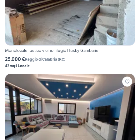
Monolocale rustico vicino rifugio Husky Gambarie
25.000 €
Reggio di Calabria
(
RC
)
42 mq
1 Locale