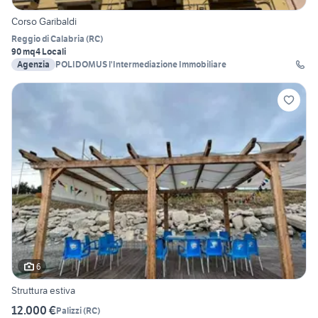
Corso Garibaldi
Reggio di Calabria
(
RC
)
90 mq
4 Locali
Agenzia
POLIDOMUS l'Intermediazione Immobiliare
6
Struttura estiva
12.000 €
Palizzi
(
RC
)