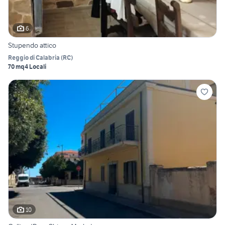
6
Stupendo attico
Reggio di Calabria
(
RC
)
70 mq
4 Locali
10