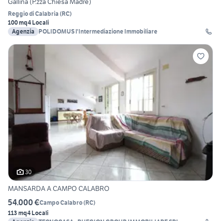
Gallina (P.zza Chiesa Madre)
Reggio di Calabria
(
RC
)
100 mq
4 Locali
Agenzia
POLIDOMUS l'Intermediazione Immobiliare
30
MANSARDA A CAMPO CALABRO
54.000 €
Campo Calabro
(
RC
)
113 mq
4 Locali