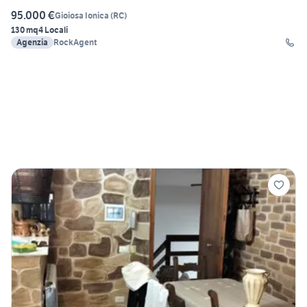
95.000 €
Gioiosa Ionica
(
RC
)
130 mq
4 Locali
Agenzia
RockAgent