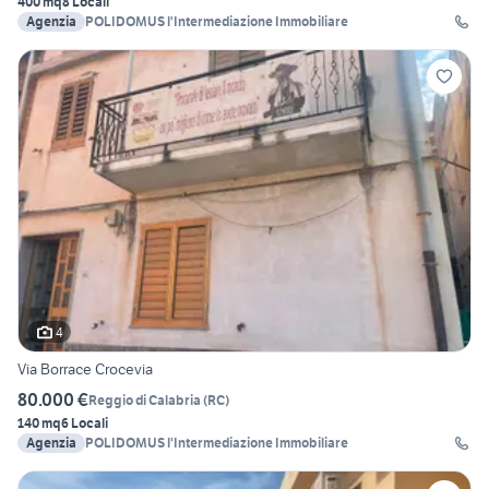
400 mq
8 Locali
Agenzia
POLIDOMUS l'Intermediazione Immobiliare
4
Via Borrace Crocevia
80.000 €
Reggio di Calabria
(
RC
)
140 mq
6 Locali
Agenzia
POLIDOMUS l'Intermediazione Immobiliare