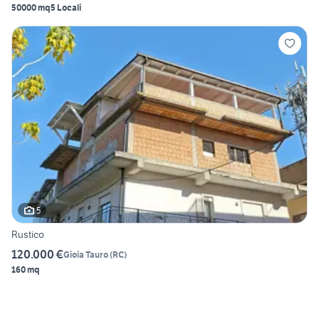
50000 mq
5 Locali
5
Rustico
120.000 €
Gioia Tauro
(
RC
)
160 mq