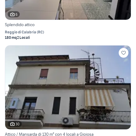
6
Splendido attico
Reggio di Calabria
(
RC
)
180 mq
2 Locali
30
Attico / Mansarda di 130 m² con 4 locali a Gioiosa