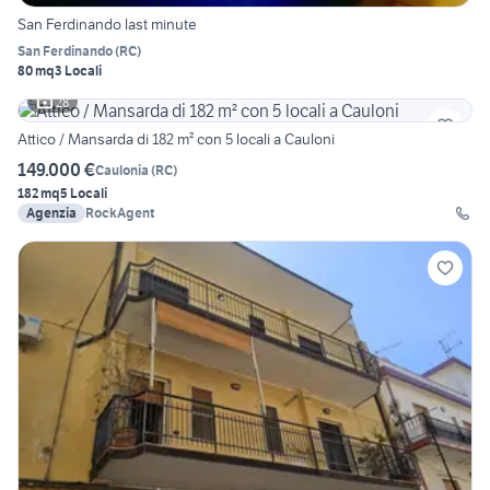
San Ferdinando last minute
San Ferdinando
(
RC
)
80 mq
3 Locali
28
Attico / Mansarda di 182 m² con 5 locali a Cauloni
149.000 €
Caulonia
(
RC
)
182 mq
5 Locali
Agenzia
RockAgent