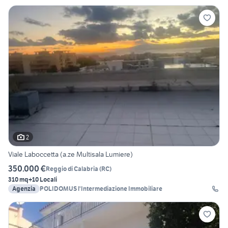
2
Viale Laboccetta (a.ze Multisala Lumiere)
350.000 €
Reggio di Calabria
(
RC
)
310 mq
+10 Locali
Agenzia
POLIDOMUS l'Intermediazione Immobiliare