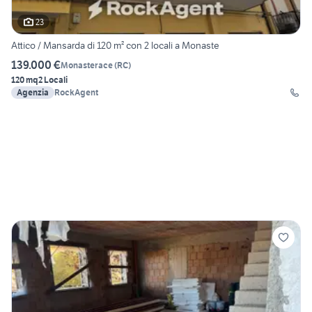
23
Attico / Mansarda di 120 m² con 2 locali a Monaste
139.000 €
Monasterace
(
RC
)
120 mq
2 Locali
Agenzia
RockAgent