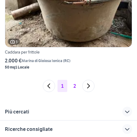
5
Caddara per frittole
2.000 €
Marina di Gioiosa Ionica
(
RC
)
50 mq
1 Locale
1
2
Più cercati
Correlati
Richerche simili
Suggerimenti
Ricerche consigliate
attico in affitto
loft bologna
vendita ville