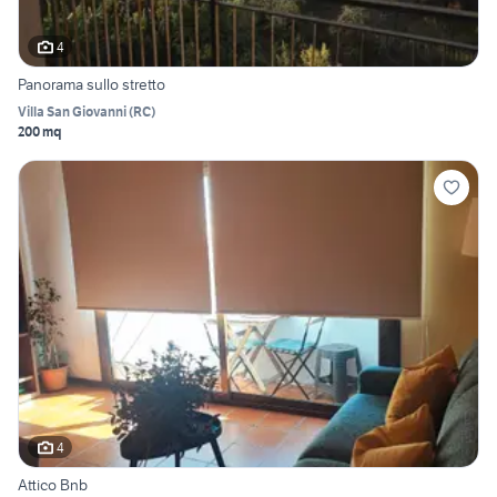
4
Panorama sullo stretto
Villa San Giovanni
(
RC
)
200 mq
4
Attico Bnb