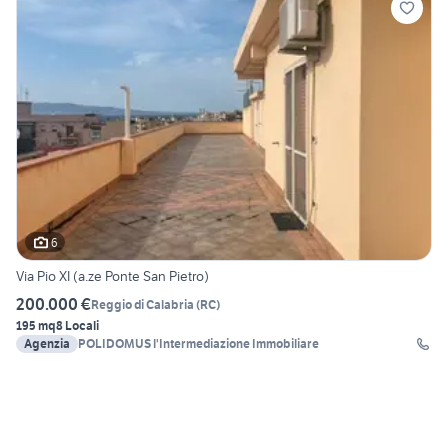
6
Via Pio XI (a.ze Ponte San Pietro)
200.000 €
Reggio di Calabria
(
RC
)
195 mq
8 Locali
Agenzia
POLIDOMUS l'Intermediazione Immobiliare