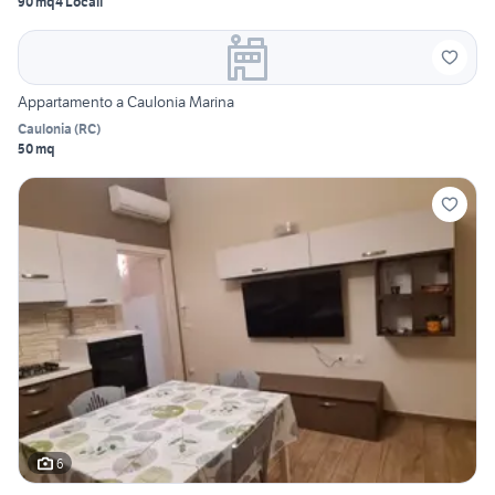
90 mq
4 Locali
Appartamento a Caulonia Marina
Caulonia
(
RC
)
50 mq
6