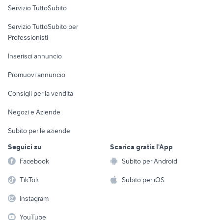
Servizio TuttoSubito
elettronica
per la casa e la
sports e hobby
Servizio TuttoSubito per
persona
Informatica
Animali
Professionisti
Arredamento e
Console e
Accessori per
Casalinghi
Inserisci annuncio
Videogiochi
animali
Elettrodomestici
Promuovi annuncio
Audio/Video
Musica e Film
Giardino e Fai da te
Consigli per la vendita
Fotografia
Libri e Riviste
Abbigliamento e
Negozi e Aziende
Telefonia
Strumenti Musicali
Accessori
Subito per le aziende
Sports
Tutto per i bambini
Seguici su
Scarica gratis l'App
Biciclette
Facebook
Subito per Android
Collezionismo
TikTok
Subito per iOS
Instagram
YouTube