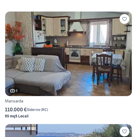
6
Mansarda
110.000 €
Siderno
(
RC
)
95 mq
5 Locali