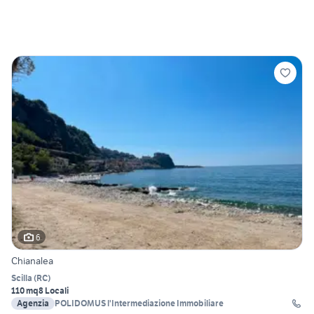
6
Chianalea
Scilla
(
RC
)
110 mq
8 Locali
Agenzia
POLIDOMUS l'Intermediazione Immobiliare