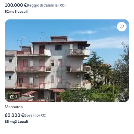
100.000 €
Reggio di Calabria
(
RC
)
52 mq
3 Locali
3
Mansarda
60.000 €
Bovalino
(
RC
)
85 mq
3 Locali