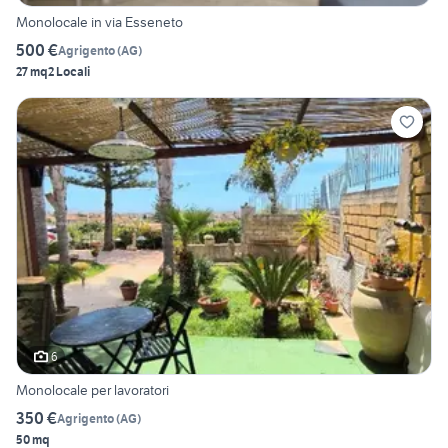
Monolocale in via Esseneto
500 €
Agrigento
(
AG
)
27 mq
2 Locali
6
Monolocale per lavoratori
350 €
Agrigento
(
AG
)
50 mq