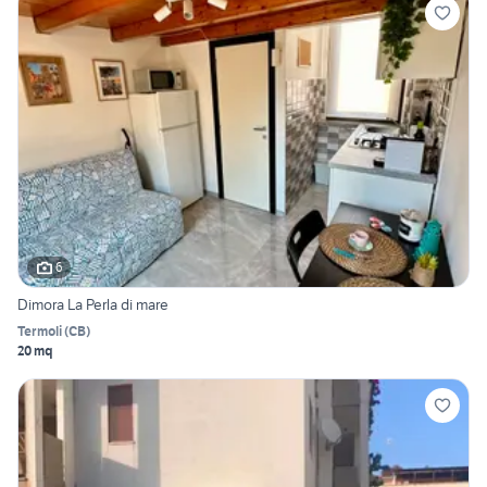
6
Dimora La Perla di mare
Termoli
(
CB
)
20 mq