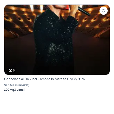
6
Concerto Sal Da Vinci Campitello Matese 02/08/2026
San Massimo
(
CB
)
100 mq
3 Locali