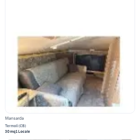
Mansarda
Termoli
(
CB
)
30 mq
1 Locale