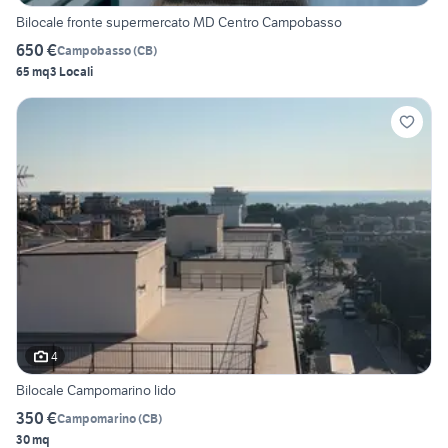
Bilocale fronte supermercato MD Centro Campobasso
650 €
Campobasso
(
CB
)
65 mq
3 Locali
4
Bilocale Campomarino lido
350 €
Campomarino
(
CB
)
30 mq