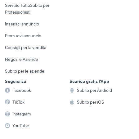
Servizio TuttoSubito per
persona
Informatica
Animali
Professionisti
Arredamento e
Console e
Accessori per
Casalinghi
Inserisci annuncio
Videogiochi
animali
Elettrodomestici
Promuovi annuncio
Audio/Video
Musica e Film
Giardino e Fai da te
Consigli per la vendita
Fotografia
Libri e Riviste
Abbigliamento e
Negozi e Aziende
Telefonia
Strumenti Musicali
Accessori
Subito per le aziende
Sports
Tutto per i bambini
Seguici su
Scarica gratis l'App
Biciclette
Facebook
Subito per Android
Collezionismo
TikTok
Subito per iOS
Instagram
YouTube