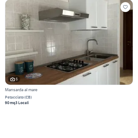
6
Mansarda al mare
Petacciato
(
CB
)
90 mq
3 Locali