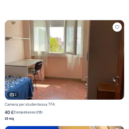
2
Camera per studentessa TFA
40 €
Campobasso
(
CB
)
15 mq