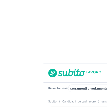
serramenti arredament
Ricerche
simili
Subito
Candidati in cerca di lavoro
serr