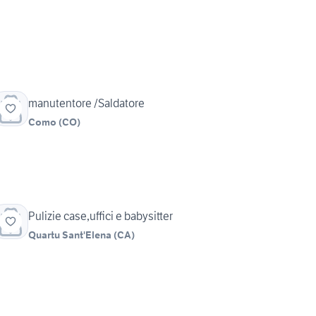
manutentore /Saldatore
Como
(
CO
)
Pulizie case,uffici e babysitter
Quartu Sant'Elena
(
CA
)