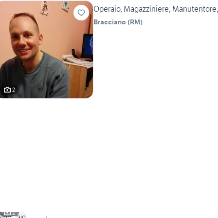
Operaio, Magazziniere, Manutentore, 
Bracciano
(
RM
)
2
2