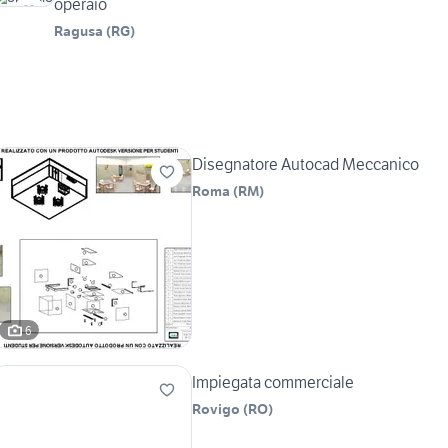
operaio
Ragusa
(
RG
)
Disegnatore Autocad Meccanico
Roma
(
RM
)
6
Impiegata commerciale
Rovigo
(
RO
)