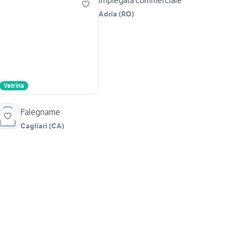
Impiegata commerciale
Adria
(
RO
)
Vetrina
Falegname
Cagliari
(
CA
)