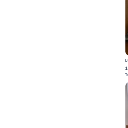
B
1
T