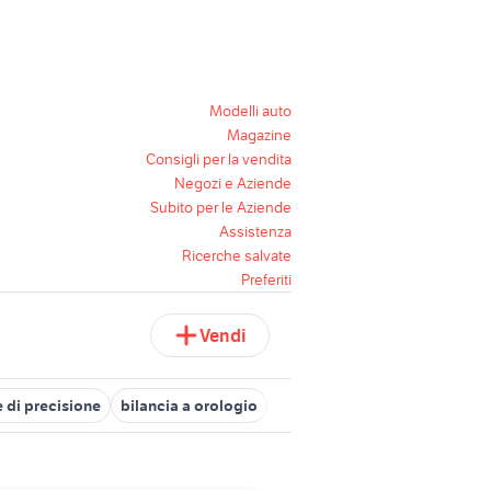
Modelli auto
Magazine
Consigli per la vendita
Negozi e Aziende
Subito per le Aziende
Assistenza
Ricerche salvate
Preferiti
Vendi
 di precisione
bilancia a orologio
bilancia rowenta
bilancia p