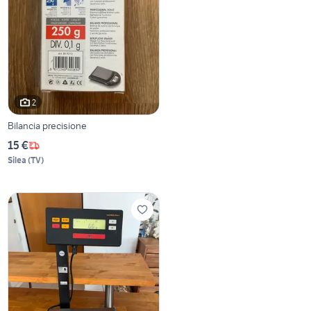
2
Bilancia precisione
15 €
Silea
(
TV
)