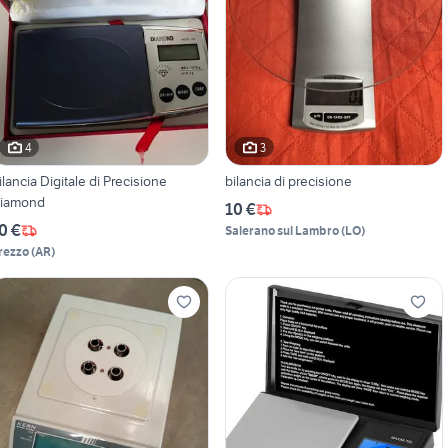
4
3
ilancia Digitale di Precisione
bilancia di precisione
iamond
10 €
0 €
Salerano sul Lambro
(
LO
)
rezzo
(
AR
)