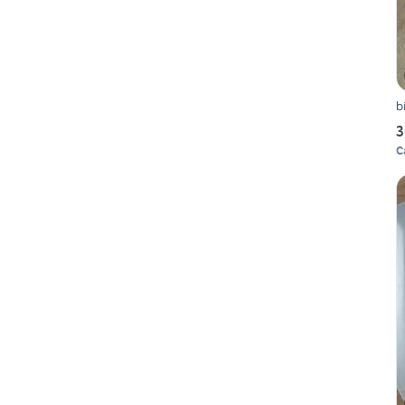
b
3
C