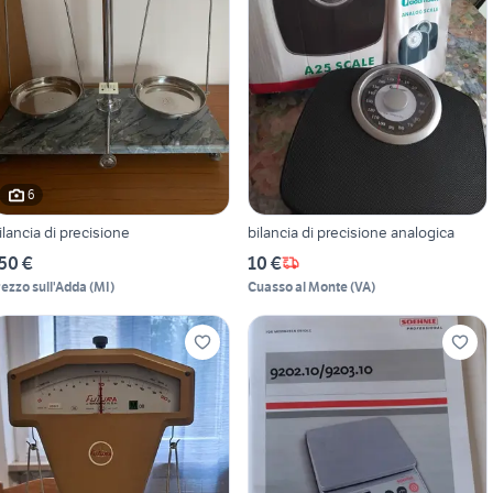
6
ilancia di precisione
bilancia di precisione analogica
50 €
10 €
rezzo sull'Adda
(
MI
)
Cuasso al Monte
(
VA
)