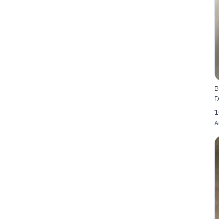
B
D
1
A