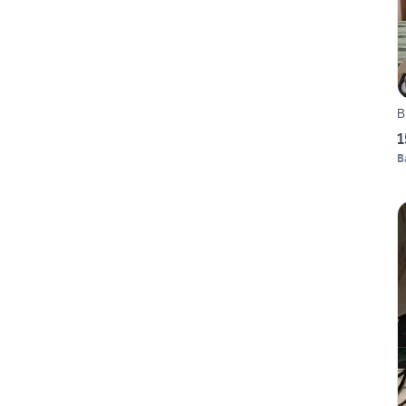
B
1
B