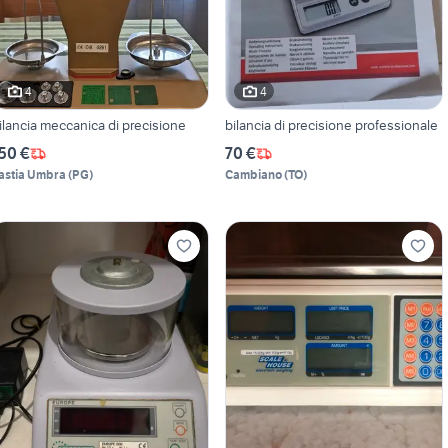
4
4
ilancia meccanica di precisione
bilancia di precisione professionale
50 €
70 €
astia Umbra
(
PG
)
Cambiano
(
TO
)