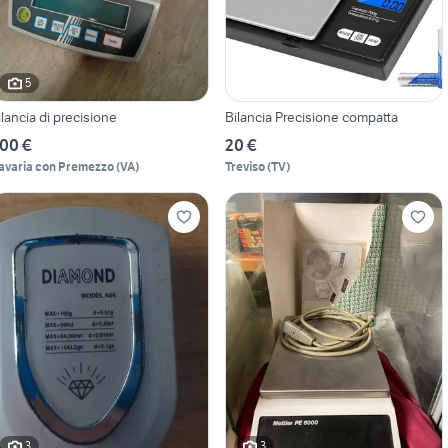
5
ilancia di precisione
Bilancia Precisione compatta
00 €
20 €
avaria con Premezzo
(
VA
)
Treviso
(
TV
)
3
3