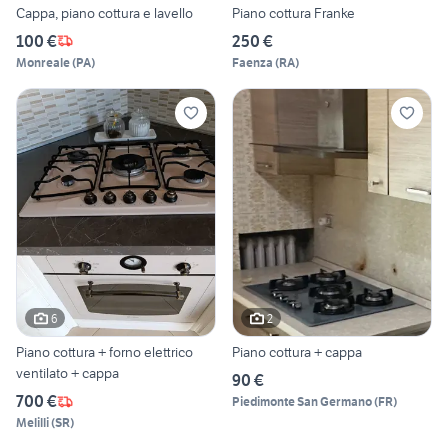
Cappa, piano cottura e lavello
Piano cottura Franke
100 €
250 €
Monreale
(
PA
)
Faenza
(
RA
)
6
2
Piano cottura + forno elettrico
Piano cottura + cappa
ventilato + cappa
90 €
700 €
Piedimonte San Germano
(
FR
)
Melilli
(
SR
)