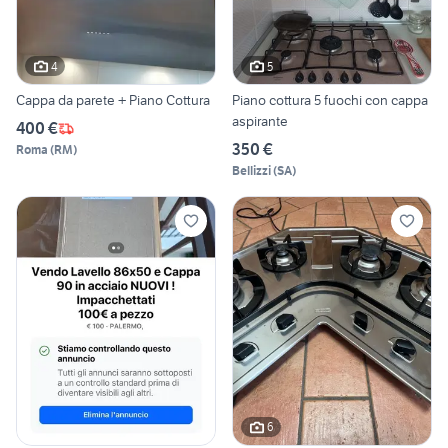
4
5
Cappa da parete + Piano Cottura
Piano cottura 5 fuochi con cappa
aspirante
400 €
350 €
Roma
(
RM
)
Bellizzi
(
SA
)
6