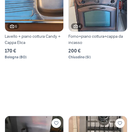
6
4
Lavello + piano cottura Candy +
Forno+piano cottura+cappa da
Cappa Elica
incasso
170 €
200 €
Bologna
(
BO
)
Chiusdino
(
SI
)