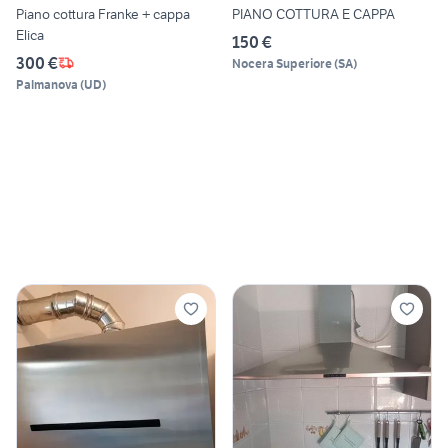
Piano cottura Franke + cappa
PIANO COTTURA E CAPPA
Elica
150 €
300 €
Nocera Superiore
(
SA
)
Palmanova
(
UD
)