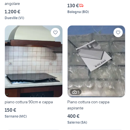
angolare
130 €
1.200 €
Bologna
(
BO
)
Dueville
(
VI
)
5
piano cottura 90cm e cappa
Piano cottura con cappa
aspirante
150 €
400 €
Sarnano
(
MC
)
Salerno
(
SA
)