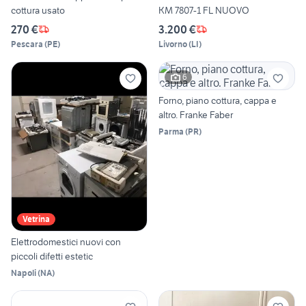
cottura usato
KM 7807-1 FL NUOVO
270 €
3.200 €
Pescara
(
PE
)
Livorno
(
LI
)
6
Forno, piano cottura, cappa e
altro. Franke Faber
Parma
(
PR
)
Vetrina
Elettrodomestici nuovi con
piccoli difetti estetic
Napoli
(
NA
)