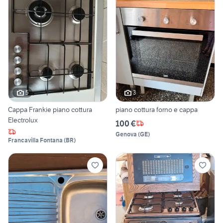
5
3
Cappa Frankie piano cottura
piano cottura forno e cappa
Electrolux
100 €
Genova
(
GE
)
Francavilla Fontana
(
BR
)