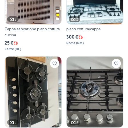
3
2
Cappa aspirazione piano cottura
piano cottura/cappa
cucina
300 €
25 €
Roma
(
RM
)
Feltre
(
BL
)
3
3