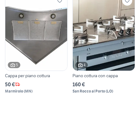
5
4
Cappa per piano cottura
Piano cottura con cappa
50 €
160 €
Marmirolo
(
MN
)
San Rocco al Porto
(
LO
)