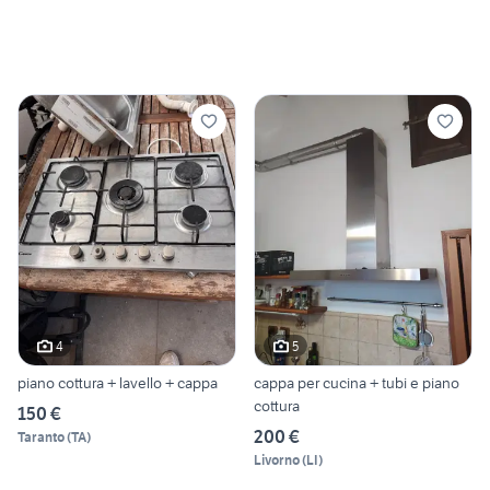
4
5
piano cottura + lavello + cappa
cappa per cucina + tubi e piano
cottura
150 €
200 €
Taranto
(
TA
)
Livorno
(
LI
)