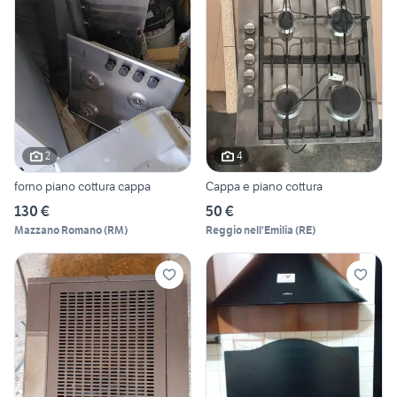
2
4
forno piano cottura cappa
Cappa e piano cottura
130 €
50 €
Mazzano Romano
(
RM
)
Reggio nell'Emilia
(
RE
)