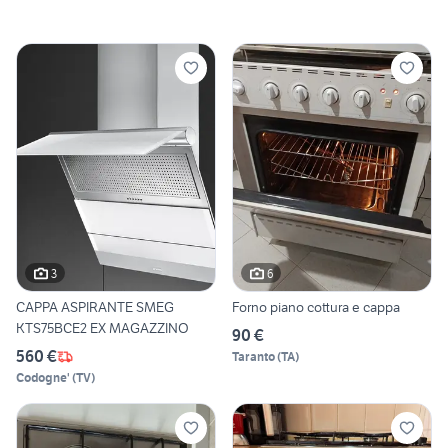
3
6
CAPPA ASPIRANTE SMEG
Forno piano cottura e cappa
KTS75BCE2 EX MAGAZZINO
90 €
560 €
Taranto
(
TA
)
Codogne'
(
TV
)