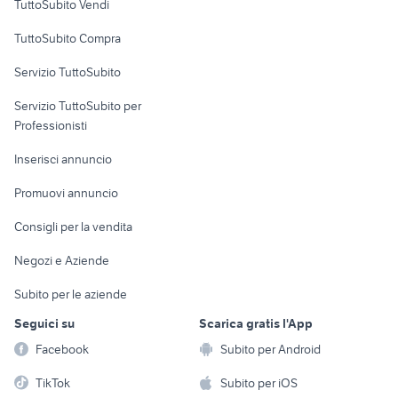
TuttoSubito Vendi
Uffici e Locali
TuttoSubito Compra
commerciali
Servizio TuttoSubito
elettronica
per la casa e la
sports e hobby
Servizio TuttoSubito per
persona
Informatica
Animali
Professionisti
Arredamento e
Console e
Accessori per
Casalinghi
Inserisci annuncio
Videogiochi
animali
Elettrodomestici
Promuovi annuncio
Audio/Video
Musica e Film
Giardino e Fai da te
Consigli per la vendita
Fotografia
Libri e Riviste
Abbigliamento e
Negozi e Aziende
Telefonia
Strumenti Musicali
Accessori
Subito per le aziende
Sports
Tutto per i bambini
Seguici su
Scarica gratis l'App
Biciclette
Facebook
Subito per Android
Collezionismo
TikTok
Subito per iOS