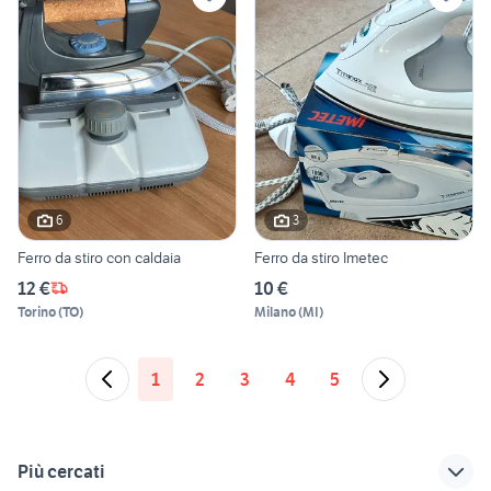
6
3
Ferro da stiro con caldaia
Ferro da stiro Imetec
12 €
10 €
Torino
(
TO
)
Milano
(
MI
)
1
2
3
4
5
Più cercati