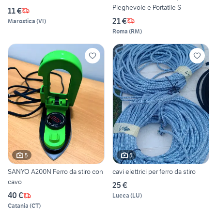
Pieghevole e Portatile S
11 €
21 €
Marostica
(
VI
)
Roma
(
RM
)
5
5
SANYO A200N Ferro da stiro con
cavi elettrici per ferro da stiro
cavo
25 €
40 €
Lucca
(
LU
)
Catania
(
CT
)