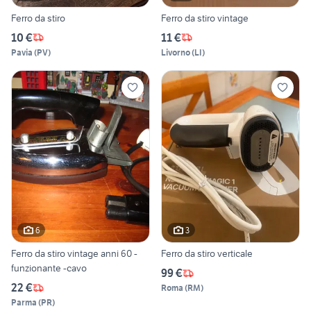
Ferro da stiro
Ferro da stiro vintage
10 €
11 €
Pavia
(
PV
)
Livorno
(
LI
)
6
3
Ferro da stiro vintage anni 60 -
Ferro da stiro verticale
funzionante -cavo
99 €
22 €
Roma
(
RM
)
Parma
(
PR
)