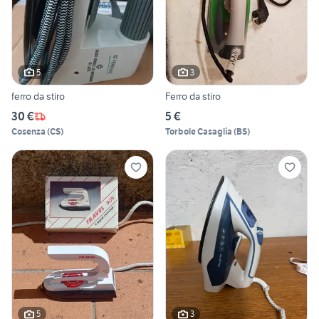
5
3
ferro da stiro
Ferro da stiro
30 €
5 €
Cosenza
(
CS
)
Torbole Casaglia
(
BS
)
5
3