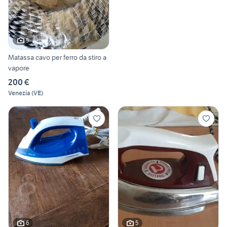
5
Matassa cavo per ferro da stiro a
vapore
200 €
Venezia
(
VE
)
6
5