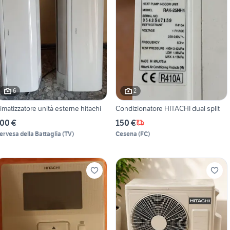
6
2
limatizzatore unità esterne hitachi
Condizionatore HITACHI dual split
00 €
150 €
ervesa della Battaglia
(
TV
)
Cesena
(
FC
)