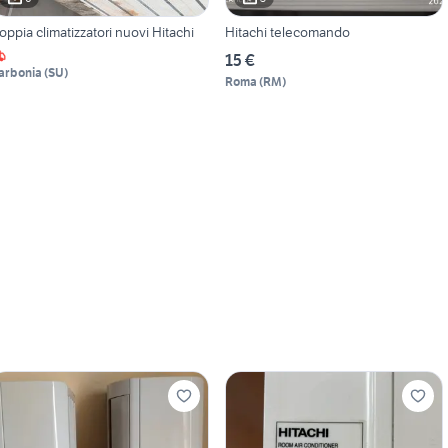
oppia climatizzatori nuovi Hitachi
Hitachi telecomando
15 €
arbonia
(
SU
)
Roma
(
RM
)