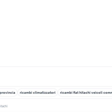
 provincia
ricambi climatizzatori
ricambi fiat hitachi veicoli com
hitachi