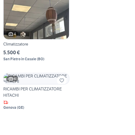
4
Climatizzatore
5.500 €
San Pietro in Casale
(
BO
)
6
RICAMBI PER CLIMATIZZATORE
HITACHI
Genova
(
GE
)