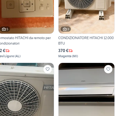
5
3
ermostato HITACHI da remoto per
CONDIZIONATORE HITACHI 12.000
ondizionatori
BTU
2 €
370 €
ovi Ligure
(
AL
)
Magenta
(
MI
)