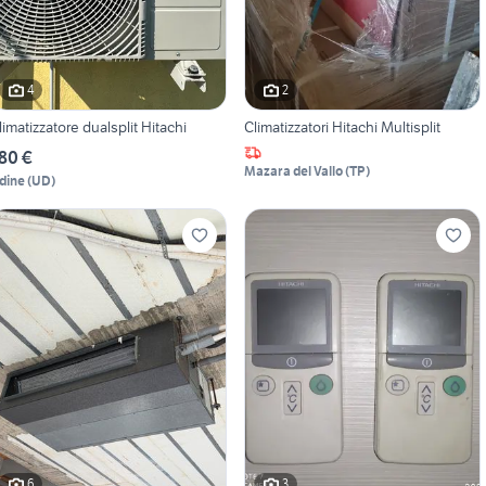
4
2
limatizzatore dualsplit Hitachi
Climatizzatori Hitachi Multisplit
80 €
Mazara del Vallo
(
TP
)
dine
(
UD
)
6
3