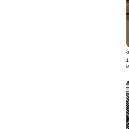
c
1
M