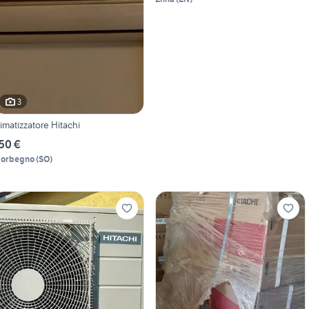
3
limatizzatore Hitachi
50 €
orbegno
(
SO
)