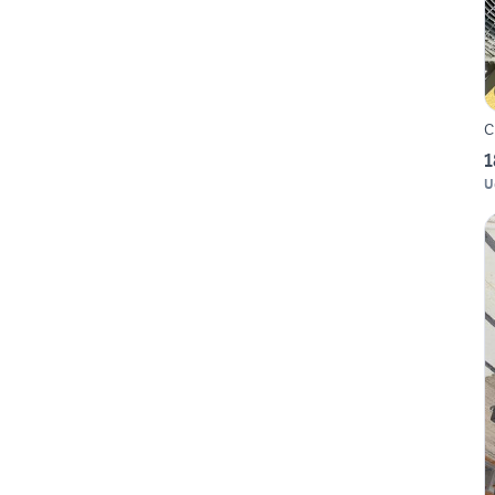
C
1
U