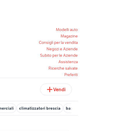
Modelli auto
Magazine
Consigli per la vendita
Negozi e Aziende
Subito per le Aziende
Assistenza
Ricerche salvate
Preferiti
Vendi
merciali
climatizzatori brescia
baxi climatizzatori
climatizzator