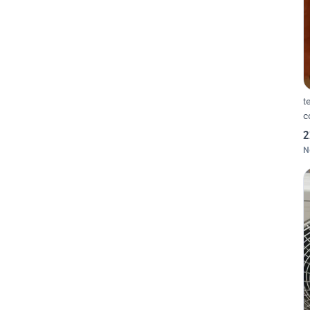
t
c
2
N