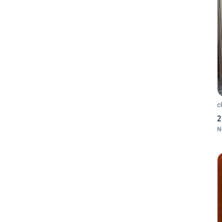
c
2
N