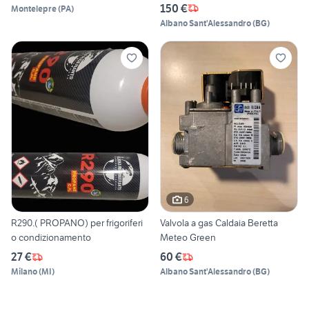
150 €
Montelepre
(
PA
)
Albano Sant'Alessandro
(
BG
)
6
R290.( PROPANO) per frigoriferi
Valvola a gas Caldaia Beretta
o condizionamento
Meteo Green
27 €
60 €
Milano
(
MI
)
Albano Sant'Alessandro
(
BG
)