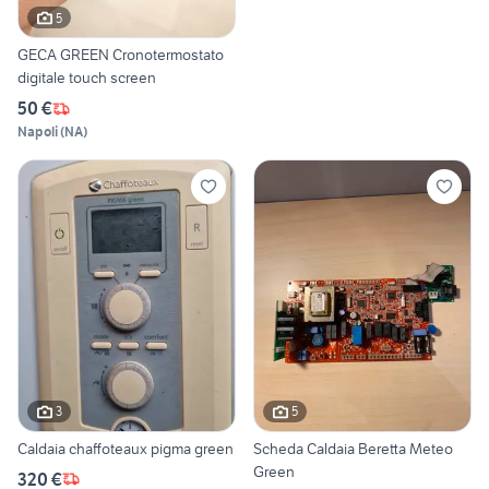
5
GECA GREEN Cronotermostato
digitale touch screen
50 €
Napoli
(
NA
)
3
5
Caldaia chaffoteaux pigma green
Scheda Caldaia Beretta Meteo
Green
320 €