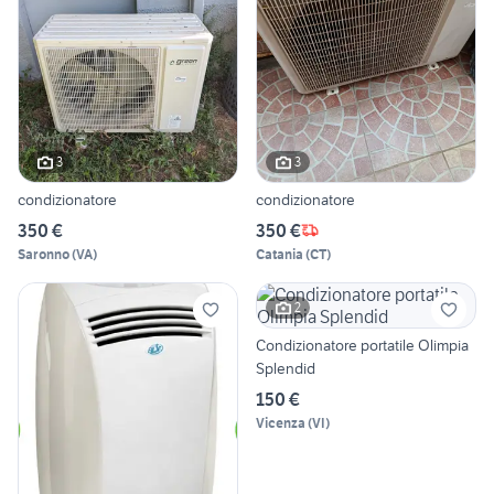
3
3
condizionatore
condizionatore
350 €
350 €
Saronno
(
VA
)
Catania
(
CT
)
2
Condizionatore portatile Olimpia
Splendid
150 €
Vicenza
(
VI
)