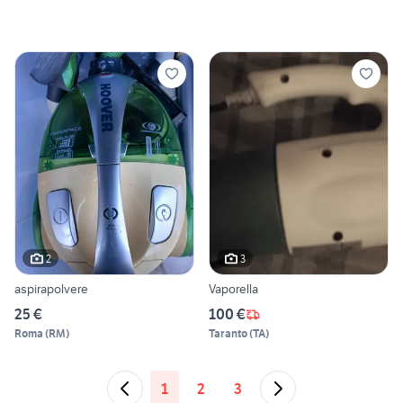
2
3
aspirapolvere
Vaporella
25 €
100 €
Roma
(
RM
)
Taranto
(
TA
)
1
2
3