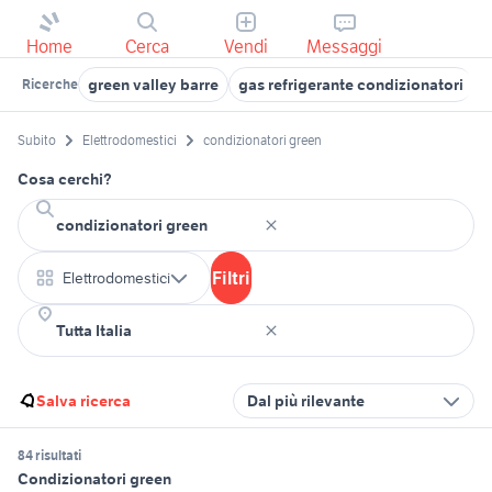
Home
Cerca
Vendi
Messaggi
green valley barre
gas refrigerante condizionatori
r
Ricerche
Subito
Elettrodomestici
condizionatori green
Cosa cerchi?
Filtri
Elettrodomestici
Salva ricerca
Dal più rilevante
84 risultati
Condizionatori green