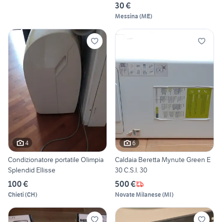
30 €
Messina
(
ME
)
4
6
Condizionatore portatile Olimpia
Caldaia Beretta Mynute Green E
Splendid Ellisse
30 C.S.I. 30
100 €
500 €
Chieti
(
CH
)
Novate Milanese
(
MI
)