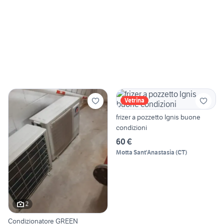
Vetrina
frizer a pozzetto Ignis buone
condizioni
60 €
Motta Sant'Anastasia
(
CT
)
2
Condizionatore GREEN