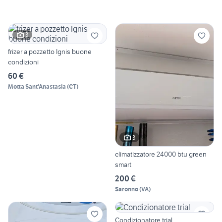
3
frizer a pozzetto Ignis buone
condizioni
60 €
Motta Sant'Anastasia
(
CT
)
3
climatizzatore 24000 btu green
smart
200 €
Saronno
(
VA
)
Condizionatore trial