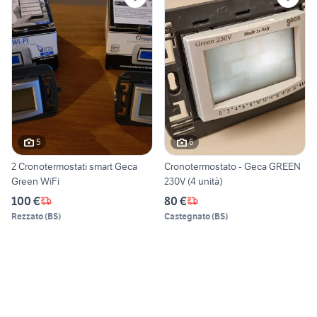
5
6
2 Cronotermostati smart Geca
Cronotermostato - Geca GREEN
Green WiFi
230V (4 unità)
100 €
80 €
Rezzato
(
BS
)
Castegnato
(
BS
)