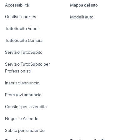
divani usati
frigo
Accessibilità
Mappa del sito
Loft, mansarde e
impastatrice a roma e provincia
frigorifero philips
Veicoli commerciali
altro
Gestisci cookies
Modelli auto
friggitrice ad aria calda
batteria cucina
Case vacanza
TuttoSubito Vendi
Uffici e Locali
TuttoSubito Compra
commerciali
Servizio TuttoSubito
elettronica
per la casa e la
sports e hobby
Servizio TuttoSubito per
persona
Informatica
Animali
Professionisti
Arredamento e
Console e
Accessori per
Casalinghi
Inserisci annuncio
Videogiochi
animali
Elettrodomestici
Promuovi annuncio
Audio/Video
Musica e Film
Giardino e Fai da te
Consigli per la vendita
Fotografia
Libri e Riviste
Abbigliamento e
Negozi e Aziende
Telefonia
Strumenti Musicali
Accessori
Subito per le aziende
Sports
Tutto per i bambini