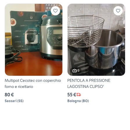
6
Multipot Cecotec con coperchio
PENTOLA A PRESSIONE
forno e ricettario
LAGOSTINA CLIPSO'
80 €
55 €
Sassari
(
SS
)
Bologna
(
BO
)