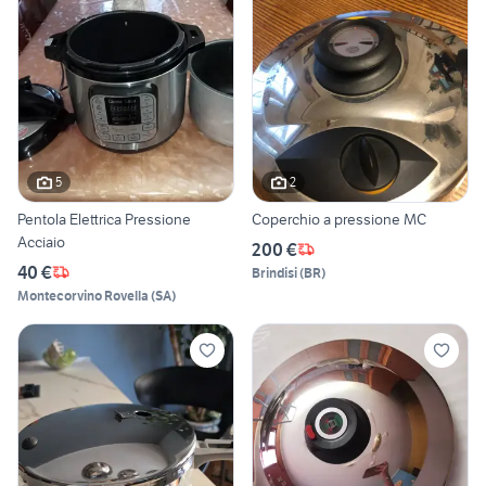
5
2
Pentola Elettrica Pressione
Coperchio a pressione MC
Acciaio
200 €
40 €
Brindisi
(
BR
)
Montecorvino Rovella
(
SA
)