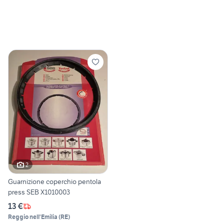
2
Guarnizione coperchio pentola
press SEB X1010003
13 €
Reggio nell'Emilia
(
RE
)