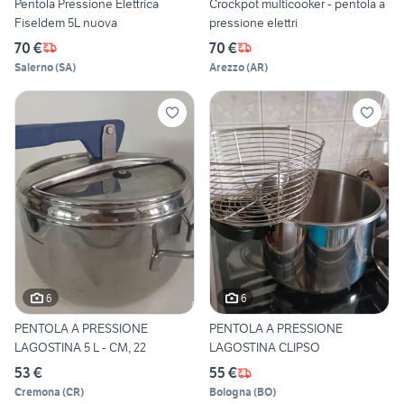
Pentola Pressione Elettrica
Crockpot multicooker - pentola a
Fiseldem 5L nuova
pressione elettri
70 €
70 €
Salerno
(
SA
)
Arezzo
(
AR
)
6
6
PENTOLA A PRESSIONE
PENTOLA A PRESSIONE
LAGOSTINA 5 L - CM, 22
LAGOSTINA CLIPSO
53 €
55 €
Cremona
(
CR
)
Bologna
(
BO
)