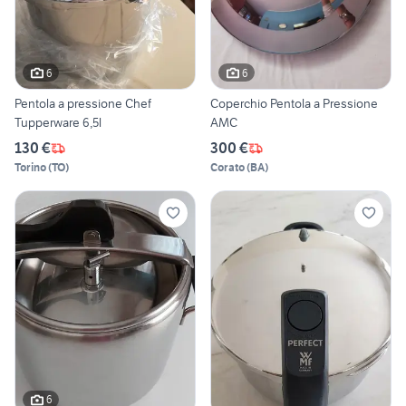
6
6
Pentola a pressione Chef
Coperchio Pentola a Pressione
Tupperware 6,5l
AMC
130 €
300 €
Torino
(
TO
)
Corato
(
BA
)
6