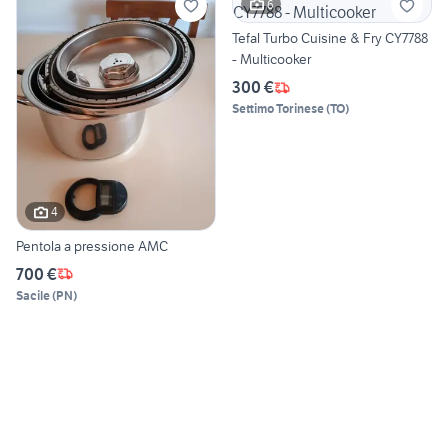
6
Tefal Turbo Cuisine & Fry CY7788
- Multicooker
300 €
Settimo Torinese
(
TO
)
4
Pentola a pressione AMC
700 €
Sacile
(
PN
)