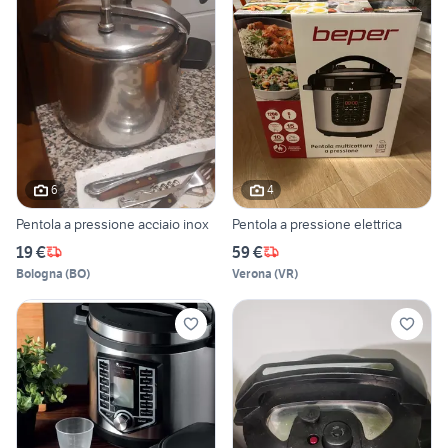
6
4
Pentola a pressione acciaio inox
Pentola a pressione elettrica
19 €
59 €
Bologna
(
BO
)
Verona
(
VR
)