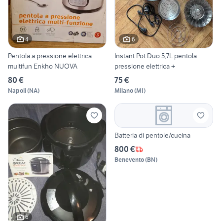
4
6
Pentola a pressione elettrica
Instant Pot Duo 5,7L pentola
multifun Enkho NUOVA
pressione elettrica +
80 €
75 €
Napoli
(
NA
)
Milano
(
MI
)
Batteria di pentole/cucina
800 €
Benevento
(
BN
)
6