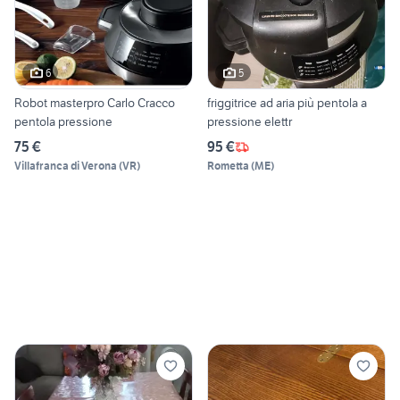
6
5
Robot masterpro Carlo Cracco
friggitrice ad aria più pentola a
pentola pressione
pressione elettr
75 €
95 €
Villafranca di Verona
(
VR
)
Rometta
(
ME
)