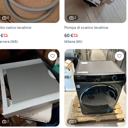
6
2
ubo carico lavatrice
Pompa di scarico lavatrice
 €
60 €
arrara
(
MS
)
Milano
(
MI
)
2
5