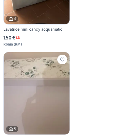
4
Lavatrice mini candy acquamatic
150 €
Roma
(
RM
)
5