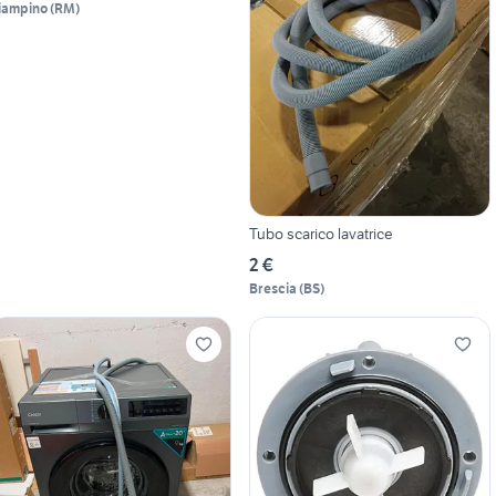
iampino
(
RM
)
Tubo scarico lavatrice
2 €
Brescia
(
BS
)