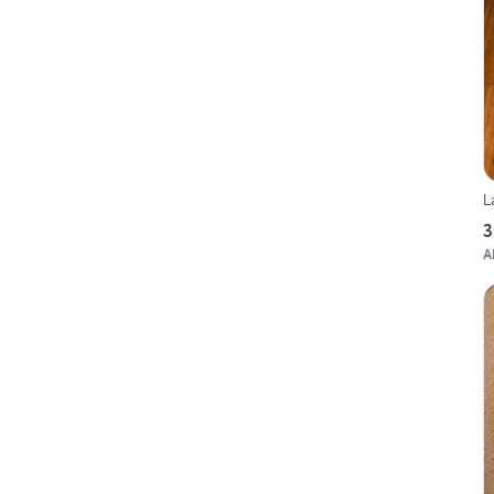
L
3
A