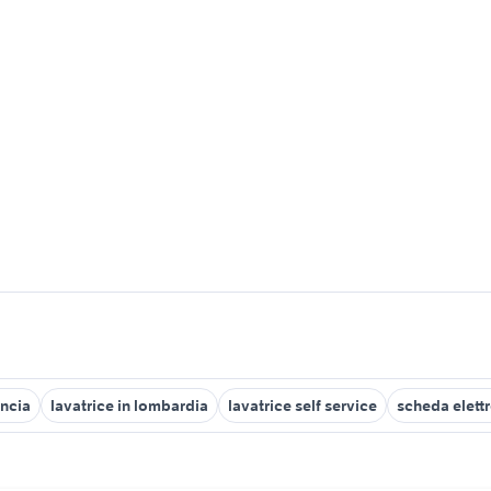
incia
lavatrice in lombardia
lavatrice self service
scheda elettr