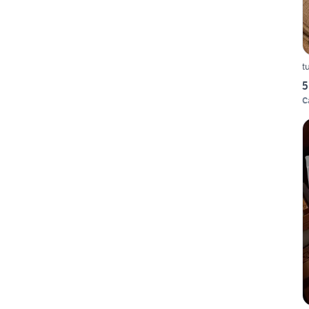
t
5
C