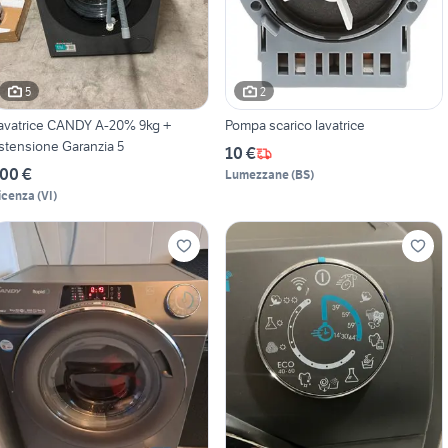
5
2
avatrice CANDY A-20% 9kg +
Pompa scarico lavatrice
stensione Garanzia 5
10 €
00 €
Lumezzane
(
BS
)
icenza
(
VI
)