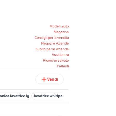
Modelli auto
Magazine
Consigli per la vendita
Negozi e Aziende
Subito per le Aziende
Assistenza
Ricerche salvate
Preferiti
Vendi
onica lavatrice lg
lavatrice whirlpool
lavatrice smeg
lavatrice