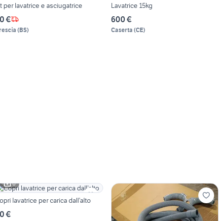
it per lavatrice e asciugatrice
Lavatrice 15kg
0 €
600 €
rescia
(
BS
)
Caserta
(
CE
)
6
opri lavatrice per carica dall’alto
0 €