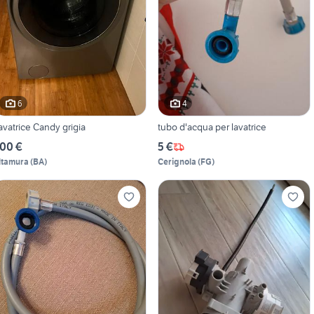
6
4
avatrice Candy grigia
tubo d'acqua per lavatrice
00 €
5 €
ltamura
(
BA
)
Cerignola
(
FG
)