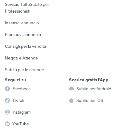
Servizio TuttoSubito per
persona
Informatica
Animali
Professionisti
Arredamento e
Console e
Accessori per
Casalinghi
Inserisci annuncio
Videogiochi
animali
Elettrodomestici
Promuovi annuncio
Audio/Video
Musica e Film
Giardino e Fai da te
Consigli per la vendita
Fotografia
Libri e Riviste
Abbigliamento e
Negozi e Aziende
Telefonia
Strumenti Musicali
Accessori
Subito per le aziende
Sports
Tutto per i bambini
Seguici su
Scarica gratis l'App
Biciclette
Facebook
Subito per Android
Collezionismo
TikTok
Subito per iOS
Instagram
YouTube