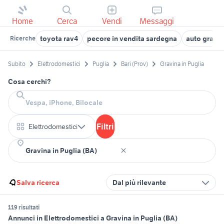
Home
Cerca
Vendi
Messaggi
toyota rav4
pecore in vendita sardegna
auto grand
Ricerche
Subito
Elettrodomestici
Puglia
Bari (Prov)
Gravina in Puglia
Cosa cerchi?
Filtri
Elettrodomestici
Salva ricerca
Dal più rilevante
119 risultati
Annunci in Elettrodomestici a Gravina in Puglia (BA)