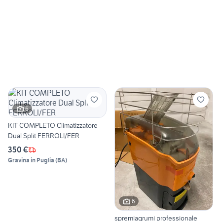
6
KIT COMPLETO Climatizzatore
Dual Split FERROLI/FER
350 €
Gravina in Puglia
(
BA
)
6
spremiagrumi professionale