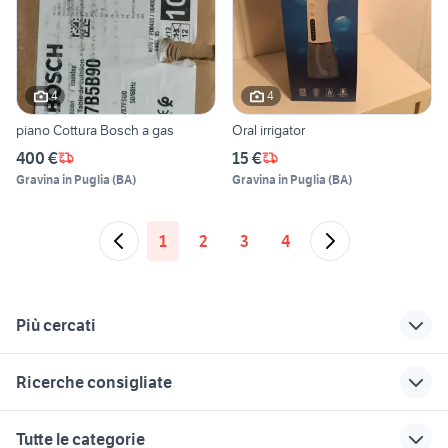
4
4
piano Cottura Bosch a gas
Oral irrigator
400 €
15 €
Gravina in Puglia
(
BA
)
Gravina in Puglia
(
BA
)
1
2
3
4
Più cercati
Correlati
Richerche simili
Suggerimenti
Ricerche consigliate
cagiva mito 125
lavoro ivrea
candidati in cerca di
usata
lavoro bergamo
trattori usati modena
fiorino pick up
auto usate lecco
Tutte le categorie
exotic shorthair
licenza ncc in