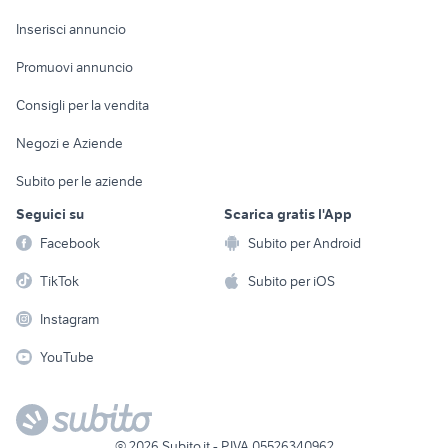
Arredamento e
Console e
Accessori per
Casalinghi
Inserisci annuncio
Videogiochi
animali
Elettrodomestici
Promuovi annuncio
Audio/Video
Musica e Film
Giardino e Fai da te
Consigli per la vendita
Fotografia
Libri e Riviste
Abbigliamento e
Negozi e Aziende
Telefonia
Strumenti Musicali
Accessori
Subito per le aziende
Sports
Tutto per i bambini
Seguici su
Scarica gratis l'App
Biciclette
Facebook
Subito per Android
Collezionismo
TikTok
Subito per iOS
Instagram
YouTube
©
2026
Subito.it - P.IVA 05526340962