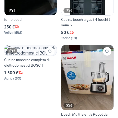
3
6
forno bosch
Cucina bosch a gas ( 4 fuochi )
serie 6
250 €
80 €
Velletri
(
RM
)
Torino
(
TO
)
6
Cucina moderna completa di
elettrodomestici BOSCH
1.500 €
Aprica
(
SO
)
6
Bosch MultiTalent 8 Robot da