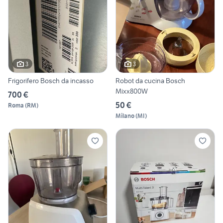
3
3
Frigorifero Bosch da incasso
Robot da cucina Bosch
Mixx800W
700 €
50 €
Roma
(
RM
)
Milano
(
MI
)