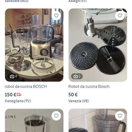
Sassuolo
(
MO
)
Asiago
(
VI
)
4
2
robot da cucina BOSCH
Robot da cucina Bosch
150 €
50 €
Conegliano
(
TV
)
Venezia
(
VE
)