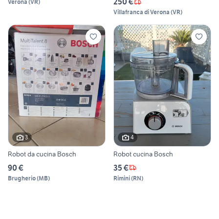
250 €
Verona
(
VR
)
Villafranca di Verona
(
VR
)
3
4
Robot da cucina Bosch
Robot cucina Bosch
90 €
35 €
Brugherio
(
MB
)
Rimini
(
RN
)