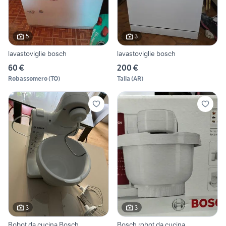
5
3
lavastoviglie bosch
lavastoviglie bosch
60 €
200 €
Robassomero
(
TO
)
Talla
(
AR
)
3
3
Robot da cucina Bosch
Bosch robot da cucina