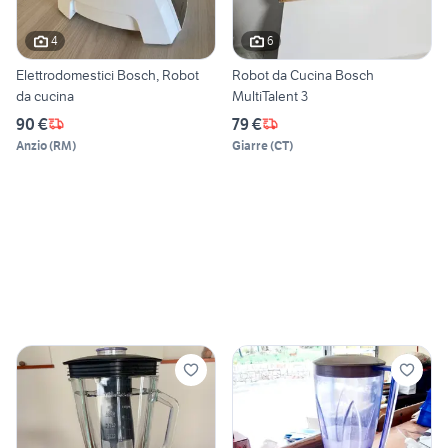
4
6
Elettrodomestici Bosch, Robot
Robot da Cucina Bosch
da cucina
MultiTalent 3
90 €
79 €
Anzio
(
RM
)
Giarre
(
CT
)