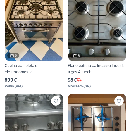
6
6
Cucina completa di
Piano cottura da incasso Indesit
elettrodomestici
a gas 4 fuochi
800 €
98 €
Roma
(
RM
)
Grosseto
(
GR
)