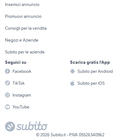
Console e
Accessori per
Casalinghi
Inserisci annuncio
Videogiochi
animali
Elettrodomestici
Promuovi annuncio
Audio/Video
Musica e Film
Giardino e Fai da te
Consigli per la vendita
Fotografia
Libri e Riviste
Abbigliamento e
Negozi e Aziende
Telefonia
Strumenti Musicali
Accessori
Subito per le aziende
Sports
Tutto per i bambini
Seguici su
Scarica gratis l'App
Biciclette
Facebook
Subito per Android
Collezionismo
TikTok
Subito per iOS
Instagram
YouTube
©
2026
Subito.it - P.IVA 05526340962