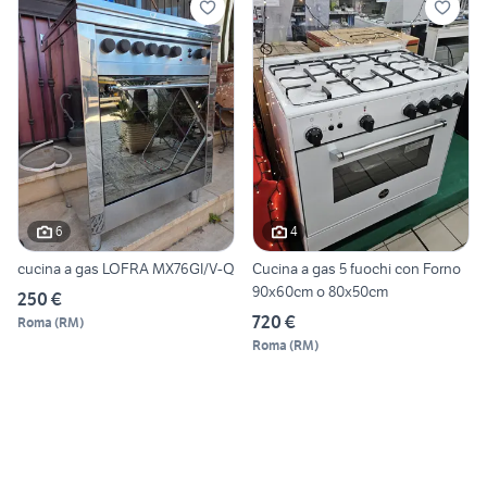
6
4
cucina a gas LOFRA MX76GI/V-Q
Cucina a gas 5 fuochi con Forno
90x60cm o 80x50cm
250 €
720 €
Roma
(
RM
)
Roma
(
RM
)