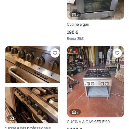
3
Cucina a gas
190 €
Roma
(
RM
)
2
2
CUCINA A GAS SERIE 90
cucina a gas professionale