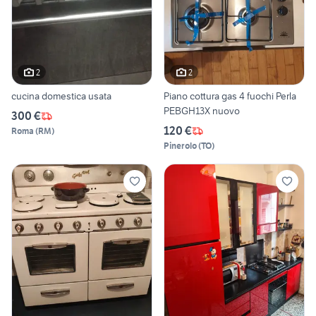
2
2
cucina domestica usata
Piano cottura gas 4 fuochi Perla
PEBGH13X nuovo
300 €
120 €
Roma
(
RM
)
Pinerolo
(
TO
)