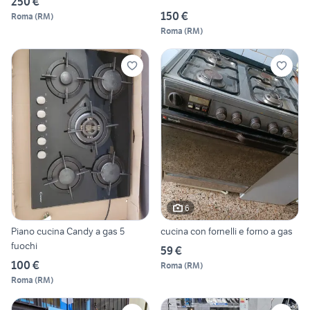
250 €
150 €
Roma
(
RM
)
Roma
(
RM
)
6
Piano cucina Candy a gas 5
cucina con fornelli e forno a gas
fuochi
59 €
100 €
Roma
(
RM
)
Roma
(
RM
)