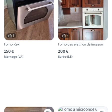
5
4
Forno Rex
Forno gas elettrico da incasso
150 €
200 €
Mornago
(
VA
)
Surbo
(
LE
)