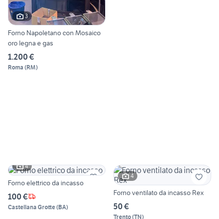
3
Forno Napoletano con Mosaico
oro legna e gas
1.200 €
Roma
(
RM
)
4
4
Forno elettrico da incasso
Forno ventilato da incasso Rex
100 €
50 €
Castellana Grotte
(
BA
)
Trento
(
TN
)