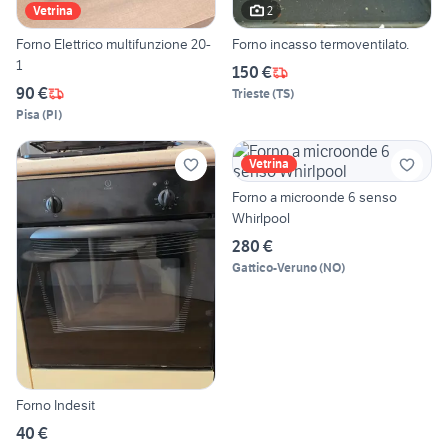
2
Vetrina
Forno Elettrico multifunzione 20-
Forno incasso termoventilato.
1
150 €
90 €
Trieste
(
TS
)
Pisa
(
PI
)
Vetrina
Forno a microonde 6 senso
Whirlpool
280 €
Gattico-Veruno
(
NO
)
Forno Indesit
40 €