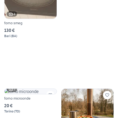
4
forno smeg
130 €
Bari
(
BA
)
3
forno microonde
20 €
Torino
(
TO
)