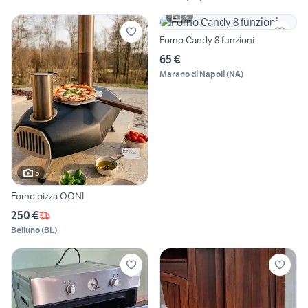
3
Forno Candy 8 funzioni
65 €
Marano di Napoli
(
NA
)
5
Forno pizza OONI
250 €
Belluno
(
BL
)