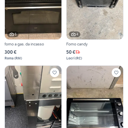
6
4
forno a gas. da incasso
Forno candy
300 €
50 €
Roma
(
RM
)
Locri
(
RC
)