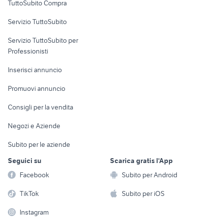
TuttoSubito Compra
commerciali
Servizio TuttoSubito
elettronica
per la casa e la
sports e hobby
Servizio TuttoSubito per
persona
Informatica
Animali
Professionisti
Arredamento e
Console e
Accessori per
Casalinghi
Inserisci annuncio
Videogiochi
animali
Elettrodomestici
Promuovi annuncio
Audio/Video
Musica e Film
Giardino e Fai da te
Consigli per la vendita
Fotografia
Libri e Riviste
Abbigliamento e
Negozi e Aziende
Telefonia
Strumenti Musicali
Accessori
Subito per le aziende
Sports
Tutto per i bambini
Seguici su
Scarica gratis l'App
Biciclette
Facebook
Subito per Android
Collezionismo
TikTok
Subito per iOS
Instagram