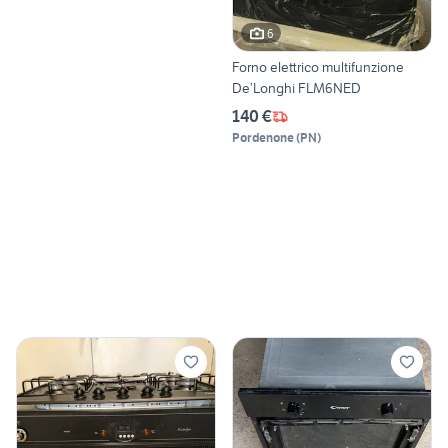
6
Forno elettrico multifunzione
De’Longhi FLM6NED
140 €
Pordenone
(
PN
)