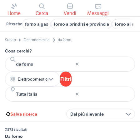
Home
Cerca
Vendi
Messaggi
forno a gas
forno a brindisi e provincia
forno a leg
Ricerche
Subito
Elettrodomestici
da forno
Cosa cerchi?
Filtri
Elettrodomestici
Salva ricerca
Dal più rilevante
7.878 risultati
Da forno