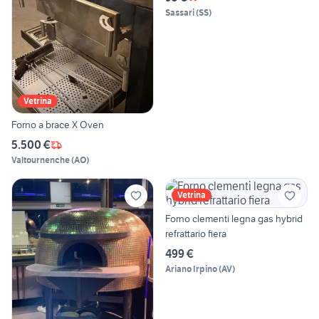
Sassari
(
SS
)
Vetrina
Forno a brace X Oven
5.500 €
Valtournenche
(
AO
)
Vetrina
Forno clementi legna gas hybrid
refrattario fiera
499 €
Ariano Irpino
(
AV
)