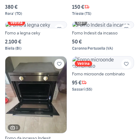
380 €
150 €
Rora'
(
TO
)
Trieste
(
TS
)
3
Vetrina
Forno a legna ceky
Forno Indesit da incasso
2.100 €
50 €
Biella
(
BI
)
Caronno Pertusella
(
VA
)
Vetrina
Forno microonde combinato
95 €
Sassari
(
SS
)
3
Forno da incasso Indesit