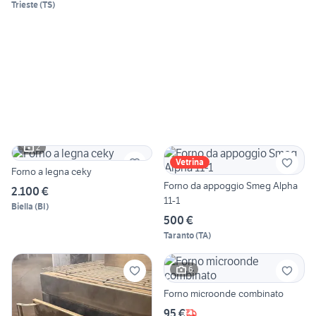
Trieste
(
TS
)
2
Vetrina
Forno a legna ceky
Forno da appoggio Smeg Alpha
2.100 €
11-1
Biella
(
BI
)
500 €
Taranto
(
TA
)
6
Forno microonde combinato
95 €