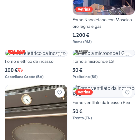
Vetrina
Forno Napoletano con Mosaico
oro legna e gas
1.200 €
Roma
(
RM
)
6
Vetrina
Forno elettrico da incasso
Forno a microonde LG
100 €
50 €
Castellana Grotte
(
BA
)
Pralboino
(
BS
)
Vetrina
Forno ventilato da incasso Rex
50 €
Trento
(
TN
)