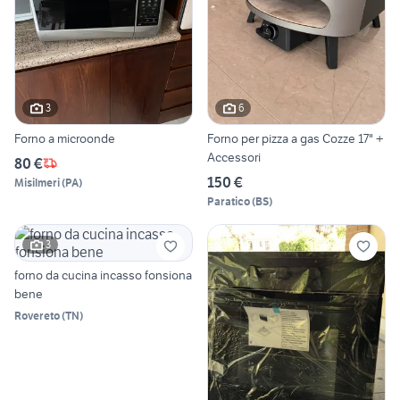
3
6
Forno a microonde
Forno per pizza a gas Cozze 17" +
Accessori
80 €
150 €
Misilmeri
(
PA
)
Paratico
(
BS
)
3
forno da cucina incasso fonsiona
bene
Rovereto
(
TN
)