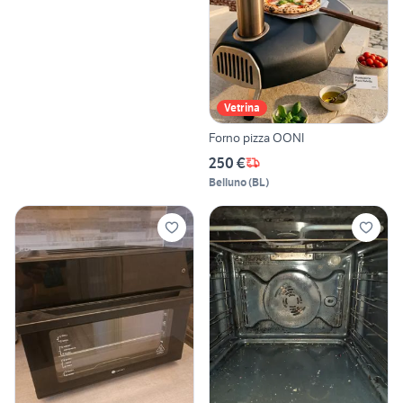
Vetrina
Forno pizza OONI
250 €
Belluno
(
BL
)