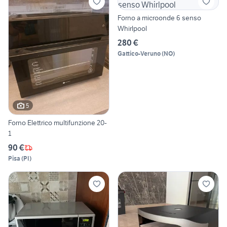
Forno a microonde 6 senso
Whirlpool
280 €
Gattico-Veruno
(
NO
)
5
Forno Elettrico multifunzione 20-
1
90 €
Pisa
(
PI
)