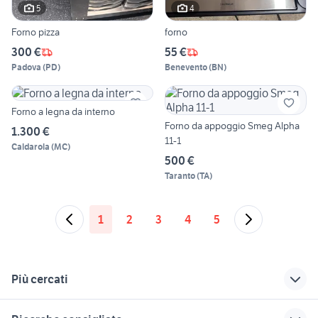
5
4
Forno pizza
forno
300 €
55 €
Padova
(
PD
)
Benevento
(
BN
)
Forno a legna da interno
Forno da appoggio Smeg Alpha
1.300 €
11-1
Caldarola
(
MC
)
500 €
Taranto
(
TA
)
1
2
3
4
5
Più cercati
Correlati
Richerche simili
Suggerimenti