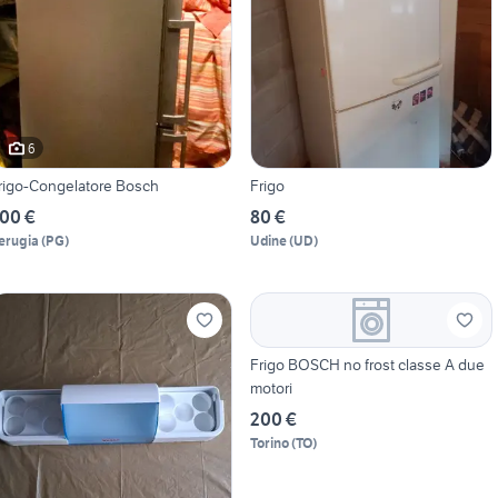
6
rigo-Congelatore Bosch
Frigo
00 €
80 €
erugia
(
PG
)
Udine
(
UD
)
Frigo BOSCH no frost classe A due
motori
200 €
Torino
(
TO
)