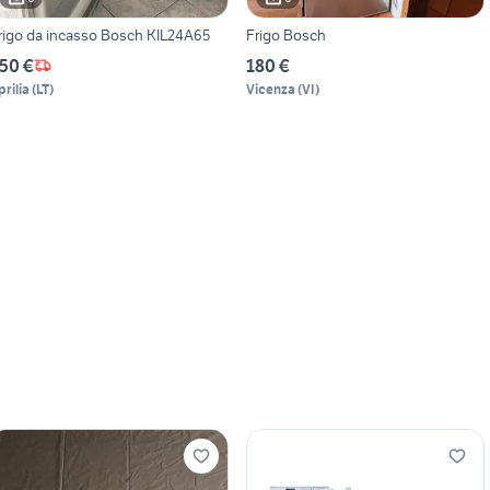
rigo da incasso Bosch KIL24A65
Frigo Bosch
50 €
180 €
prilia
(
LT
)
Vicenza
(
VI
)