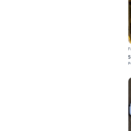
F
5
P