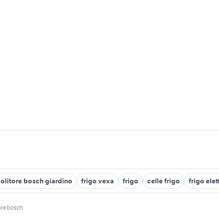
olitore bosch giardino
frigo vexa
frigo
celle frigo
frigo ele
ore bosch