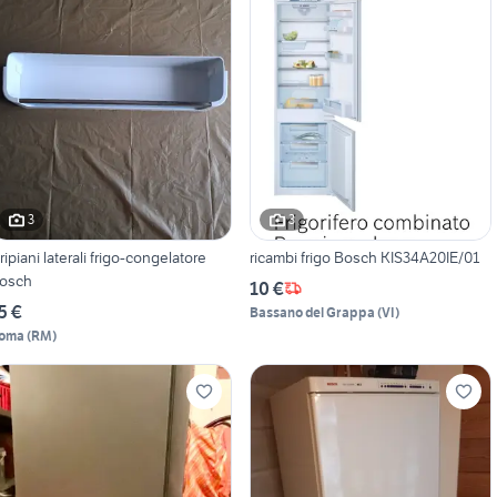
3
3
 ripiani laterali frigo-congelatore
ricambi frigo Bosch KIS34A20IE/01
osch
10 €
5 €
Bassano del Grappa
(
VI
)
oma
(
RM
)