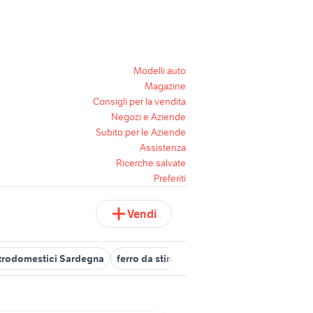
Modelli auto
Magazine
Consigli per la vendita
Negozi e Aziende
Subito per le Aziende
Assistenza
Ricerche salvate
Preferiti
Vendi
ttrodomestici Sardegna
ferro da stiro bosch sensixx
affitto loca