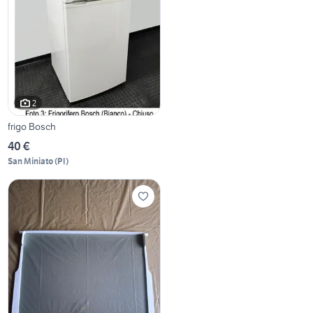
2
frigo Bosch
40 €
San Miniato
(
PI
)