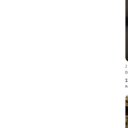
2
B
1
R