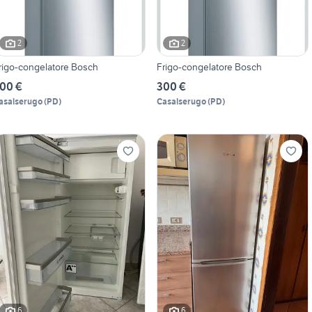
2
2
rigo-congelatore Bosch
Frigo-congelatore Bosch
00 €
300 €
asalserugo
(
PD
)
Casalserugo
(
PD
)
6
6