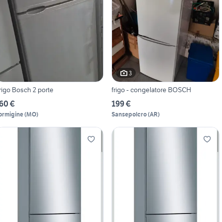
3
rigo Bosch 2 porte
frigo - congelatore BOSCH
60 €
199 €
ormigine
(
MO
)
Sansepolcro
(
AR
)