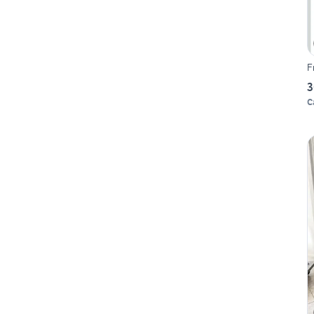
F
3
C