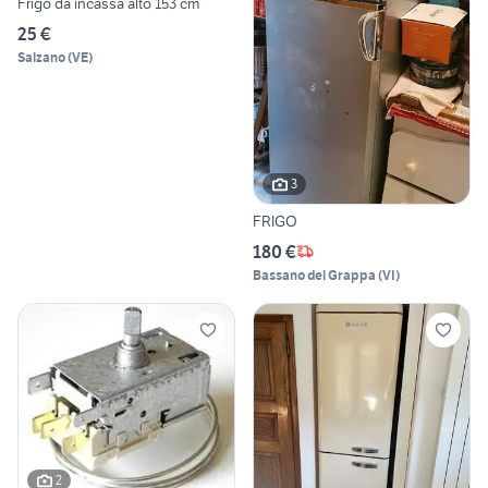
Frigo da incassa alto 153 cm
25 €
Salzano
(
VE
)
3
FRIGO
180 €
Bassano del Grappa
(
VI
)
2