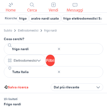
Home
Cerca
Vendi
Messaggi
frigo
aratro nardi usato
frigo elettrodomestici Sar
Ricerche
Subito
Elettrodomestici
frigo nardi
Cosa cerchi?
Filtri
Elettrodomestici
Salva ricerca
Dal più rilevante
15 risultati
Frigo nardi