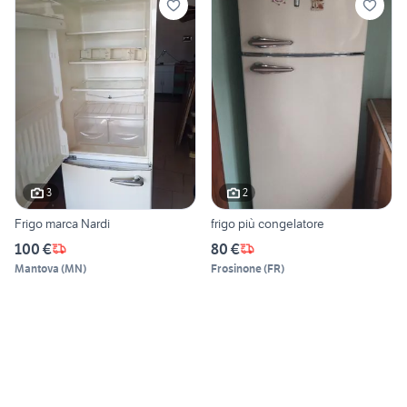
3
2
Frigo marca Nardi
frigo più congelatore
100 €
80 €
Mantova
(
MN
)
Frosinone
(
FR
)