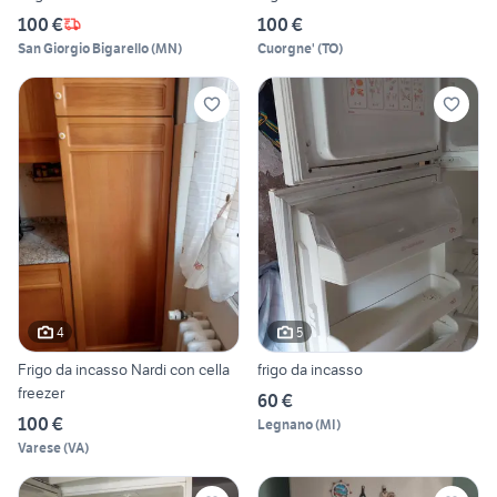
100 €
100 €
San Giorgio Bigarello
(
MN
)
Cuorgne'
(
TO
)
4
5
Frigo da incasso Nardi con cella
frigo da incasso
freezer
60 €
100 €
Legnano
(
MI
)
Varese
(
VA
)