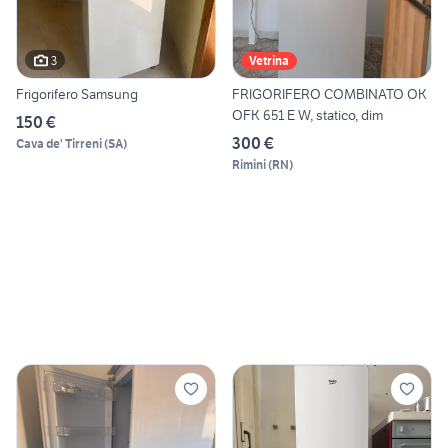
3
Vetrina
Frigorifero Samsung
FRIGORIFERO COMBINATO OK
OFK 651 E W, statico, dim
150 €
300 €
Cava de' Tirreni
(
SA
)
Rimini
(
RN
)