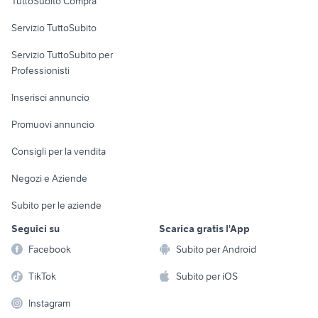
TuttoSubito Compra
commerciali
Servizio TuttoSubito
elettronica
per la casa e la
sports e hobby
Servizio TuttoSubito per
persona
Informatica
Animali
Professionisti
Arredamento e
Console e
Accessori per
Casalinghi
Inserisci annuncio
Videogiochi
animali
Elettrodomestici
Promuovi annuncio
Audio/Video
Musica e Film
Giardino e Fai da te
Consigli per la vendita
Fotografia
Libri e Riviste
Abbigliamento e
Negozi e Aziende
Telefonia
Strumenti Musicali
Accessori
Subito per le aziende
Sports
Tutto per i bambini
Seguici su
Scarica gratis l'App
Biciclette
Facebook
Subito per Android
Collezionismo
TikTok
Subito per iOS
Instagram