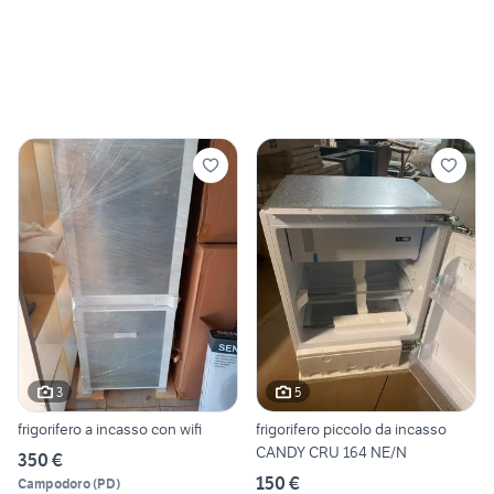
3
5
frigorifero a incasso con wifi
frigorifero piccolo da incasso
CANDY CRU 164 NE/N
350 €
150 €
Campodoro
(
PD
)