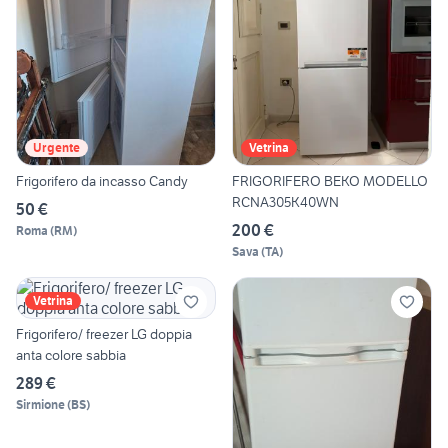
Urgente
Vetrina
Frigorifero da incasso Candy
FRIGORIFERO BEKO MODELLO
RCNA305K40WN
50 €
200 €
Roma
(
RM
)
Sava
(
TA
)
Vetrina
Frigorifero/ freezer LG doppia
anta colore sabbia
289 €
Sirmione
(
BS
)