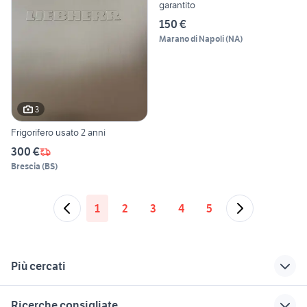
garantito
150 €
Marano di Napoli
(
NA
)
3
Frigorifero usato 2 anni
300 €
Brescia
(
BS
)
1
2
3
4
5
Più cercati
Correlati
Richerche simili
Suggerimenti
Ricerche consigliate