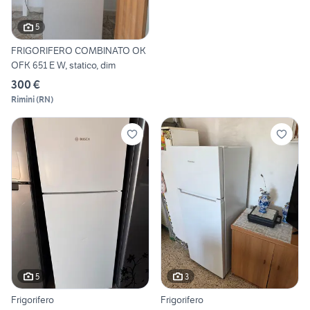
5
FRIGORIFERO COMBINATO OK
OFK 651 E W, statico, dim
300 €
Rimini
(
RN
)
5
3
Frigorifero
Frigorifero