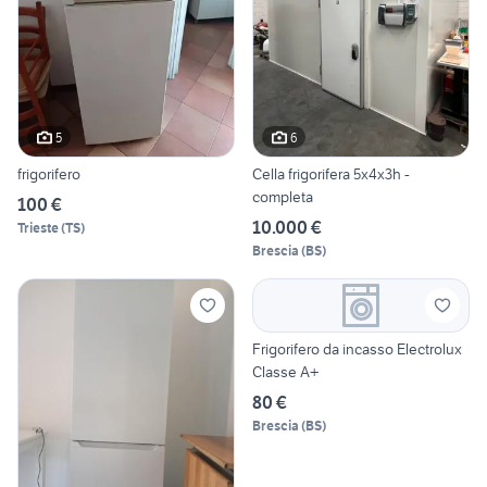
5
6
frigorifero
Cella frigorifera 5x4x3h -
completa
100 €
10.000 €
Trieste
(
TS
)
Brescia
(
BS
)
Frigorifero da incasso Electrolux
Classe A+
80 €
Brescia
(
BS
)