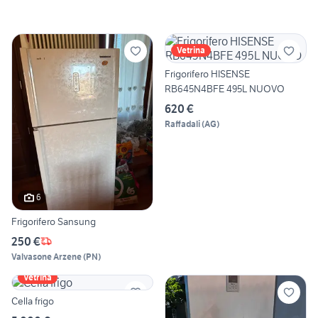
Vetrina
Frigorifero HISENSE
RB645N4BFE 495L NUOVO
620 €
Raffadali
(
AG
)
6
Frigorifero Sansung
250 €
Valvasone Arzene
(
PN
)
Vetrina
Cella frigo