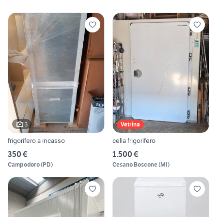
3
Vetrina
frigorifero a incasso
cella frigorifero
350 €
1.500 €
Campodoro
(
PD
)
Cesano Boscone
(
MI
)