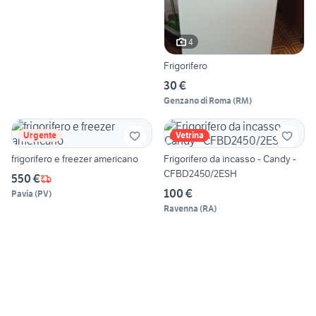
4
Frigorifero
30 €
Genzano di Roma
(
RM
)
Urgente
Vetrina
frigorifero e freezer americano
Frigorifero da incasso - Candy -
CFBD2450/2ESH
550 €
100 €
Pavia
(
PV
)
Ravenna
(
RA
)