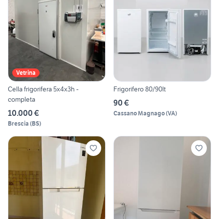
Vetrina
Cella frigorifera 5x4x3h -
Frigorifero 80/90lt
completa
90 €
10.000 €
Cassano Magnago
(
VA
)
Brescia
(
BS
)