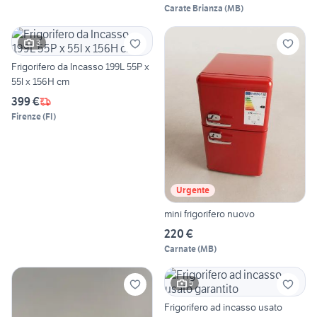
Carate Brianza
(
MB
)
3
Frigorifero da Incasso 199L 55P x
55l x 156H cm
399 €
Firenze
(
FI
)
Urgente
mini frigorifero nuovo
220 €
Carnate
(
MB
)
5
Frigorifero ad incasso usato