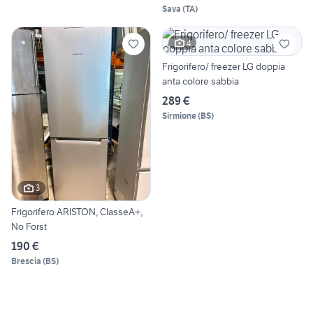
Sava
(
TA
)
4
Frigorifero/ freezer LG doppia
anta colore sabbia
289 €
Sirmione
(
BS
)
3
Frigorifero ARISTON, ClasseA+,
No Forst
190 €
Brescia
(
BS
)