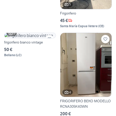
5
Frigorifero
45 €
Santa Maria Capua Vetere
(
CE
)
3
frigorifero bianco vintage
50 €
Bellano
(
LC
)
4
FRIGORIFERO BEKO MODELLO
RCNA305K40WN
200 €