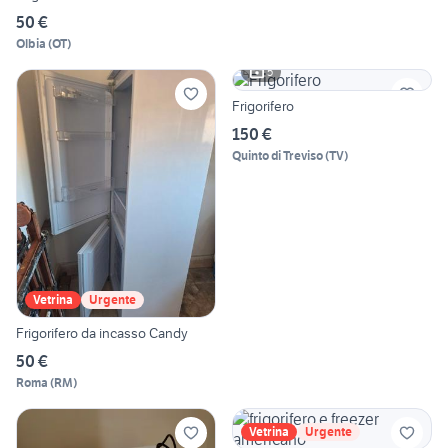
50 €
Olbia
(
OT
)
5
Frigorifero
150 €
Quinto di Treviso
(
TV
)
Vetrina
Urgente
Frigorifero da incasso Candy
50 €
Roma
(
RM
)
Vetrina
Urgente