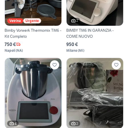
2
Vetrina
Urgente
Bimby Vorwerk Thermomix TM6 -
BIMBY TM6 IN GARANZIA -
Kit Completo
COME NUOVO
750 €
950 €
Napoli
(
NA
)
Milano
(
MI
)
4
2