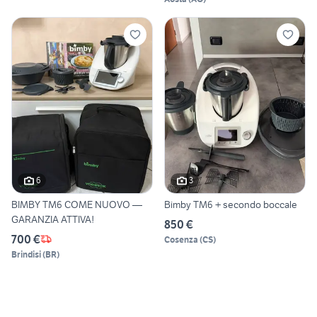
6
3
BIMBY TM6 COME NUOVO —
Bimby TM6 + secondo boccale
GARANZIA ATTIVA!
850 €
700 €
Cosenza
(
CS
)
Brindisi
(
BR
)