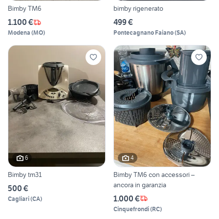
Bimby TM6
bimby rigenerato
1.100 €
499 €
Modena
(
MO
)
Pontecagnano Faiano
(
SA
)
6
4
Bimby tm31
Bimby TM6 con accessori –
ancora in garanzia
500 €
1.000 €
Cagliari
(
CA
)
Cinquefrondi
(
RC
)