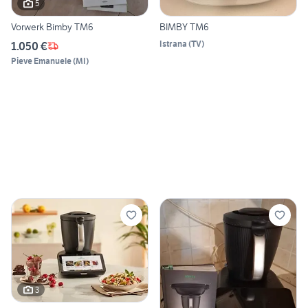
5
Vorwerk Bimby TM6
BIMBY TM6
Istrana
(
TV
)
1.050 €
Pieve Emanuele
(
MI
)
3