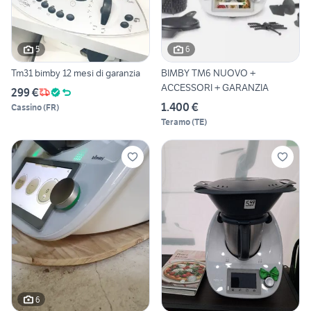
5
6
Tm31 bimby 12 mesi di garanzia
BIMBY TM6 NUOVO +
ACCESSORI + GARANZIA
299 €
1.400 €
Cassino
(
FR
)
Teramo
(
TE
)
6