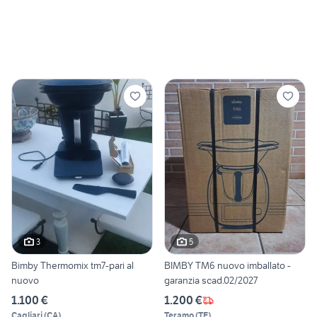
3
5
Bimby Thermomix tm7-pari al
BIMBY TM6 nuovo imballato -
nuovo
garanzia scad.02/2027
1.100 €
1.200 €
Cagliari
(
CA
)
Teramo
(
TE
)