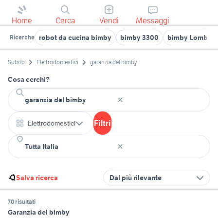
Home
Cerca
Vendi
Messaggi
robot da cucina bimby
bimby 3300
bimby Lombard
Ricerche
Subito
Elettrodomestici
garanzia del bimby
Cosa cerchi?
Filtri
Elettrodomestici
Salva ricerca
Dal più rilevante
70 risultati
Garanzia del bimby