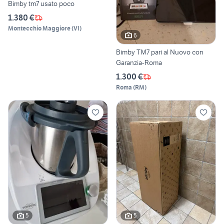
Bimby tm7 usato poco
1.380 €
Montecchio Maggiore
(
VI
)
6
Bimby TM7 pari al Nuovo con
Garanzia-Roma
1.300 €
Roma
(
RM
)
5
5