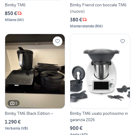
Bimby TM6
Bimby Friend con boccale TM6
(nuovo)
850 €
380 €
Milano
(
MI
)
Monterotondo
(
RM
)
5
Bimby TM6 Black Edition –
Bimby TM6 usato pochissimo in
garanzia 2026
1.290 €
900 €
Verbania
(
VB
)
Aosta
(
AO
)