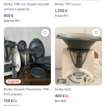
Bimby TM6 con doppio boccale
Bimby TM7 nuovo
ancora in garanzia
1.250 €
950 €
Pavia
(
PV
)
Siderno
(
RC
)
5
Urgente
Bimby Vorwerk Thermomix TM6 -
bimby tm31
Kit Completo
400 €
750 €
Bari
(
BA
)
Napoli
(
NA
)