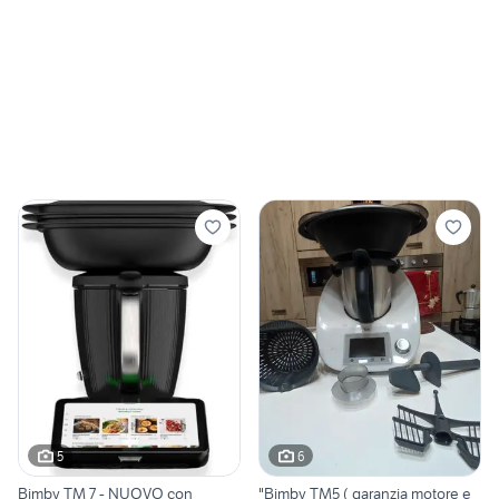
5
6
Bimby TM 7 - NUOVO con
"Bimby TM5 ( garanzia motore e