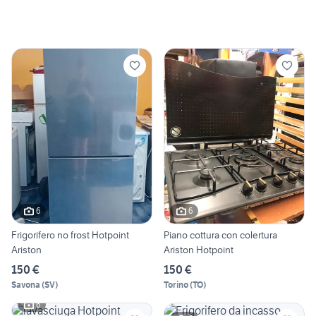
6
6
Frigorifero no frost Hotpoint
Piano cottura con colertura
Ariston
Ariston Hotpoint
150 €
150 €
Savona
(
SV
)
Torino
(
TO
)
6