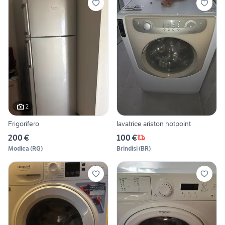
2
Frigorifero
lavatrice ariston hotpoint
200 €
100 €
Modica
(
RG
)
Brindisi
(
BR
)