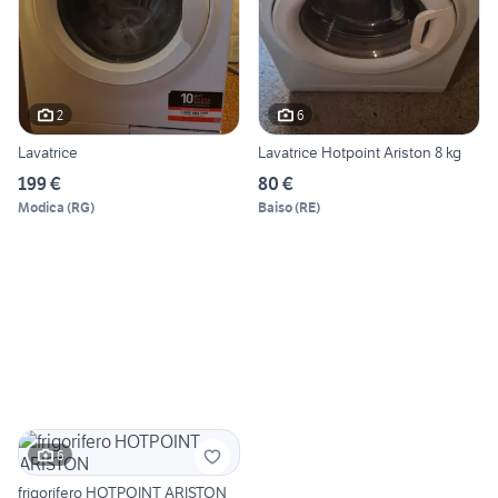
2
6
Lavatrice
Lavatrice Hotpoint Ariston 8 kg
199 €
80 €
Modica
(
RG
)
Baiso
(
RE
)
6
frigorifero HOTPOINT ARISTON