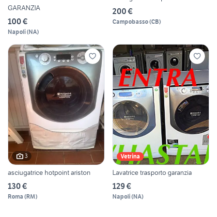
GARANZIA
200 €
100 €
Campobasso
(
CB
)
Napoli
(
NA
)
3
Vetrina
asciugatrice hotpoint ariston
Lavatrice trasporto garanzia
130 €
129 €
Roma
(
RM
)
Napoli
(
NA
)