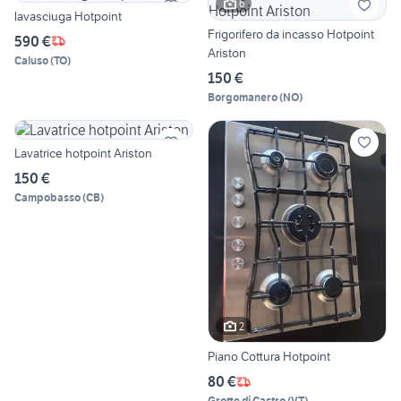
6
lavasciuga Hotpoint
Frigorifero da incasso Hotpoint
590 €
Ariston
Caluso
(
TO
)
150 €
Borgomanero
(
NO
)
Lavatrice hotpoint Ariston
150 €
Campobasso
(
CB
)
2
Piano Cottura Hotpoint
80 €
Grotte di Castro
(
VT
)