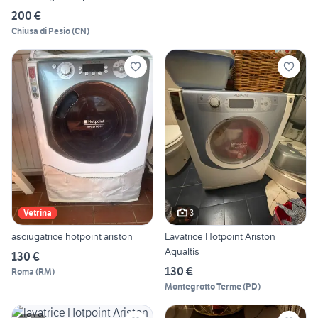
200 €
Chiusa di Pesio
(
CN
)
3
Vetrina
asciugatrice hotpoint ariston
Lavatrice Hotpoint Ariston
Aqualtis
130 €
130 €
Roma
(
RM
)
Montegrotto Terme
(
PD
)