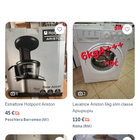
6
2
Estrattore Hotpoint Ariston
Lavatrice Ariston 6kg slim classe
Apiupiupiu
45 €
110 €
Peschiera Borromeo
(
MI
)
Roma
(
RM
)