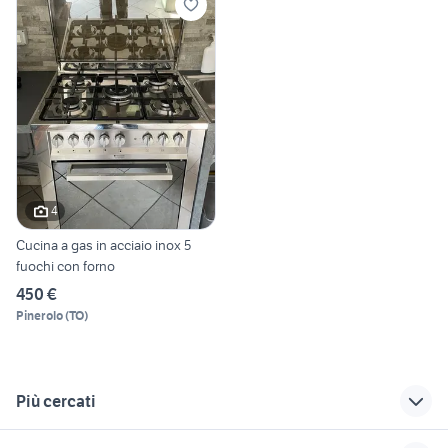
4
Cucina a gas in acciaio inox 5
fuochi con forno
450 €
Pinerolo
(
TO
)
Più cercati
Correlati
Richerche simili
Suggerimenti