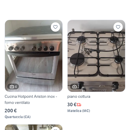
4
2
Cucina Hotpoint Ariston inox -
piano cottura
forno ventilato
30 €
200 €
Matelica
(
MC
)
Quartucciu
(
CA
)