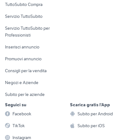
TuttoSubito Compra
commerciali
Servizio TuttoSubito
elettronica
per la casa e la
sports e hobby
Servizio TuttoSubito per
persona
Informatica
Animali
Professionisti
Arredamento e
Console e
Accessori per
Casalinghi
Inserisci annuncio
Videogiochi
animali
Elettrodomestici
Promuovi annuncio
Audio/Video
Musica e Film
Giardino e Fai da te
Consigli per la vendita
Fotografia
Libri e Riviste
Abbigliamento e
Negozi e Aziende
Telefonia
Strumenti Musicali
Accessori
Subito per le aziende
Sports
Tutto per i bambini
Seguici su
Scarica gratis l'App
Biciclette
Facebook
Subito per Android
Collezionismo
TikTok
Subito per iOS
Instagram