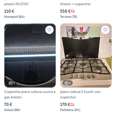
ariston NUOVO
Ariston + coperchio
110 €
550 €
Monopoli
(
BA
)
Teramo
(
TE
)
5
4
Coperchio piano cottura cucina a
piano cottura 5 fuochi con
gas Ariston
coperchio
70 €
170 €
Ostuni
(
BR
)
Polistena
(
RC
)