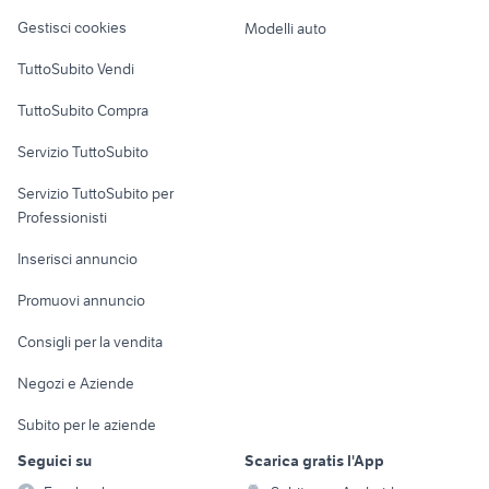
Veicoli commerciali
frullatore termozeta
stufa a pellet angolare
altro
Gestisci cookies
Modelli auto
Case vacanza
TuttoSubito Vendi
Uffici e Locali
TuttoSubito Compra
commerciali
Servizio TuttoSubito
elettronica
per la casa e la
sports e hobby
Servizio TuttoSubito per
persona
Informatica
Animali
Professionisti
Arredamento e
Console e
Accessori per
Casalinghi
Inserisci annuncio
Videogiochi
animali
Elettrodomestici
Promuovi annuncio
Audio/Video
Musica e Film
Giardino e Fai da te
Consigli per la vendita
Fotografia
Libri e Riviste
Abbigliamento e
Negozi e Aziende
Telefonia
Strumenti Musicali
Accessori
Subito per le aziende
Sports
Tutto per i bambini
Seguici su
Scarica gratis l'App
Biciclette