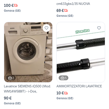
cm633gbs1/35 NUOVA
100 €
69 €
Genova
(
GE
)
Genova
(
GE
)
2
5
Lavatrice SIEMENS iQ500 (Mod.
AMMORTIZZATORI LAVATRICE
WM14W588IT) - i-Dos,
10 €
90 €
Genova
(
GE
)
Genova
(
GE
)