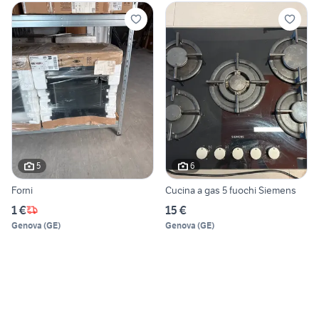
5
6
Forni
Cucina a gas 5 fuochi Siemens
1 €
15 €
Genova
(
GE
)
Genova
(
GE
)