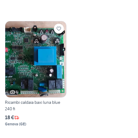
6
Ricambi caldaia baxi luna blue
240 fi
18 €
Genova
(
GE
)