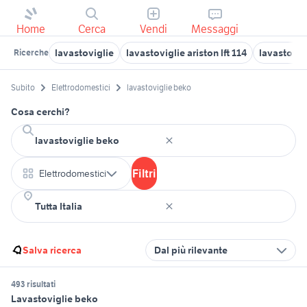
Home
Cerca
Vendi
Messaggi
lavastoviglie
lavastoviglie ariston lft 114
lavastovig
Ricerche
Subito
Elettrodomestici
lavastoviglie beko
Cosa cerchi?
Filtri
Elettrodomestici
Salva ricerca
Dal più rilevante
493 risultati
Lavastoviglie beko