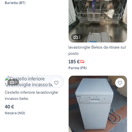
Barletta
(
BT
)
2
lavastoviglie Bekos da ritirare sul
posto
185 €
Parma
(
PR
)
2
Cestello inferiore lavastoviglie
incasso beko
40 €
Novara
(
NO
)