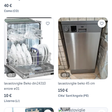
40 €
Como
(
CO
)
2
3
lavastoviglie Beko din24310
lavastoviglie beko 45 cm
errore e01
150 €
10 €
Citta' Sant'Angelo
(
PE
)
Livorno
(
LI
)
6