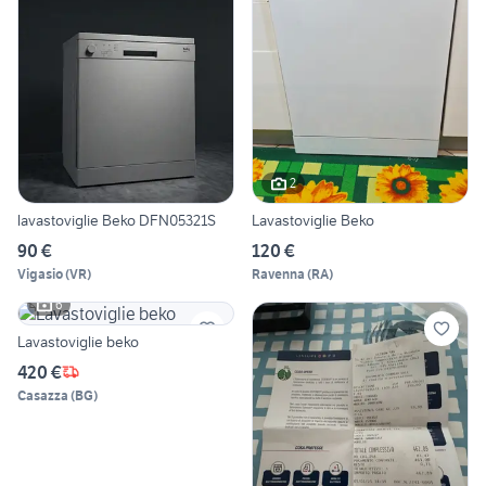
2
lavastoviglie Beko DFN05321S
Lavastoviglie Beko
90 €
120 €
Vigasio
(
VR
)
Ravenna
(
RA
)
6
Lavastoviglie beko
420 €
Casazza
(
BG
)