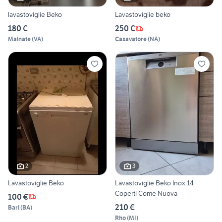
lavastoviglie Beko
Lavastoviglie beko
180 €
250 €
Malnate
(
VA
)
Casavatore
(
NA
)
2
3
Lavastoviglie Beko
Lavastoviglie Beko Inox 14
Coperti Come Nuova
100 €
210 €
Bari
(
BA
)
Rho
(
MI
)