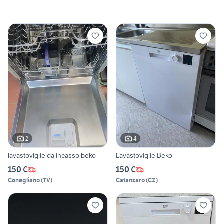
2
4
lavastoviglie da incasso beko
Lavastoviglie Beko
150 €
150 €
Conegliano
(
TV
)
Catanzaro
(
CZ
)