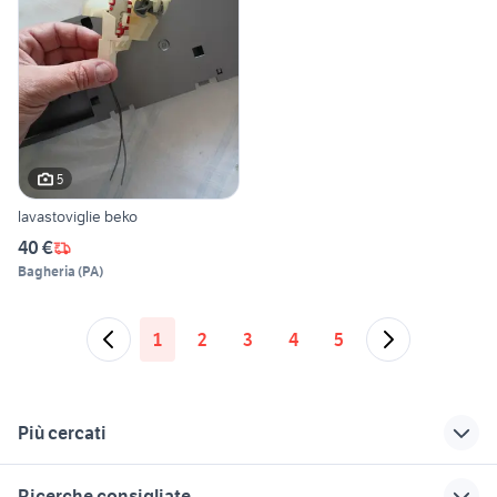
5
lavastoviglie beko
40 €
Bagheria
(
PA
)
1
2
3
4
5
Più cercati
Correlati
Richerche simili
Suggerimenti
Ricerche consigliate