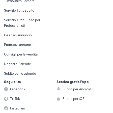
TuttoSubito Compra
commerciali
Servizio TuttoSubito
elettronica
per la casa e la
sports e hobby
Servizio TuttoSubito per
persona
Informatica
Animali
Professionisti
Arredamento e
Console e
Accessori per
Casalinghi
Inserisci annuncio
Videogiochi
animali
Elettrodomestici
Promuovi annuncio
Audio/Video
Musica e Film
Giardino e Fai da te
Consigli per la vendita
Fotografia
Libri e Riviste
Abbigliamento e
Negozi e Aziende
Telefonia
Strumenti Musicali
Accessori
Subito per le aziende
Sports
Tutto per i bambini
Seguici su
Scarica gratis l'App
Biciclette
Facebook
Subito per Android
Collezionismo
TikTok
Subito per iOS
Instagram