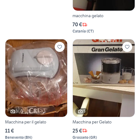
macchina gelato
70 €
Catania
(
CT
)
3
5
Macchina per il gelato
Macchina per Gelato
11 €
25 €
Benevento
(
BN
)
Grosseto
(
GR
)