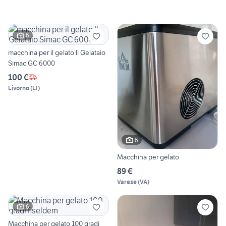
6
macchina per il gelato Il Gelataio
Simac GC 6000
100 €
Livorno
(
LI
)
6
Macchina per gelato
89 €
Varese
(
VA
)
6
Macchina per gelato 100 gradi