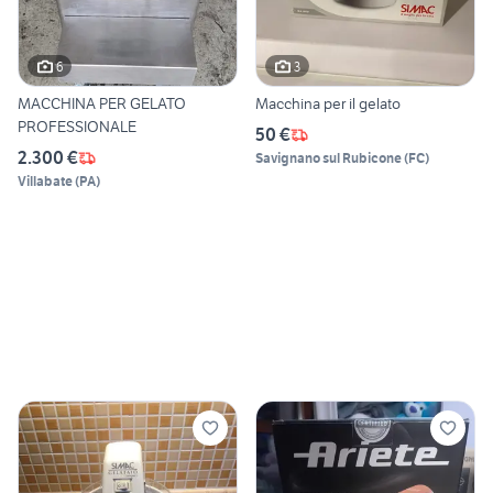
6
3
MACCHINA PER GELATO
Macchina per il gelato
PROFESSIONALE
50 €
2.300 €
Savignano sul Rubicone
(
FC
)
Villabate
(
PA
)