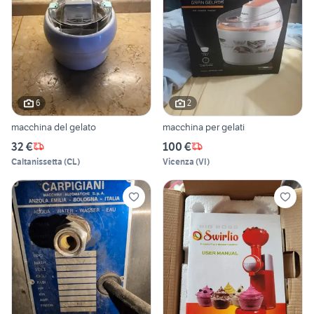
6
2
macchina del gelato
macchina per gelati
32 €
100 €
Caltanissetta
(
CL
)
Vicenza
(
VI
)