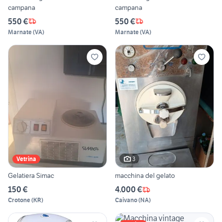
campana
campana
550 €
550 €
Marnate
(
VA
)
Marnate
(
VA
)
3
Vetrina
Gelatiera Simac
macchina del gelato
150 €
4.000 €
Crotone
(
KR
)
Caivano
(
NA
)