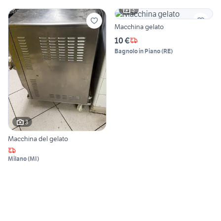
3
Macchina gelato
10 €
Bagnolo in Piano
(
RE
)
3
Macchina del gelato
Milano
(
MI
)