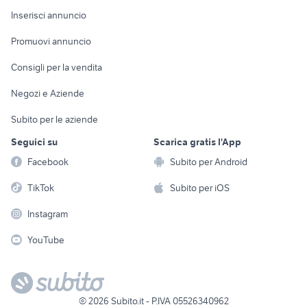
Console e
Accessori per
Casalinghi
Inserisci annuncio
Videogiochi
animali
Elettrodomestici
Promuovi annuncio
Audio/Video
Musica e Film
Giardino e Fai da te
Consigli per la vendita
Fotografia
Libri e Riviste
Abbigliamento e
Negozi e Aziende
Telefonia
Strumenti Musicali
Accessori
Subito per le aziende
Sports
Tutto per i bambini
Seguici su
Scarica gratis l'App
Biciclette
Facebook
Subito per Android
Collezionismo
TikTok
Subito per iOS
Instagram
YouTube
©
2026
Subito.it - P.IVA 05526340962