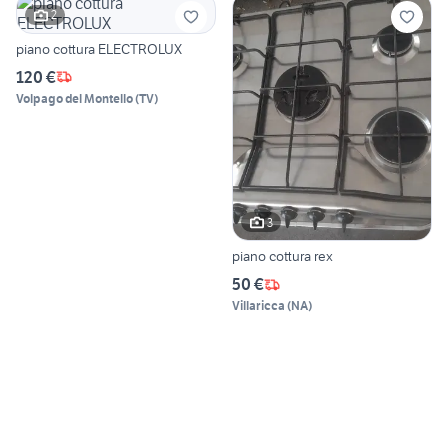
2
piano cottura ELECTROLUX
120 €
Volpago del Montello
(
TV
)
3
piano cottura rex
50 €
Villaricca
(
NA
)