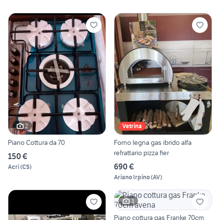
2
Vetrina
Piano Cottura da 70
Forno legna gas ibrido alfa
refrattario pizza fier
150 €
690 €
Acri
(
CS
)
Ariano Irpino
(
AV
)
3
Piano cottura gas Franke 70cm