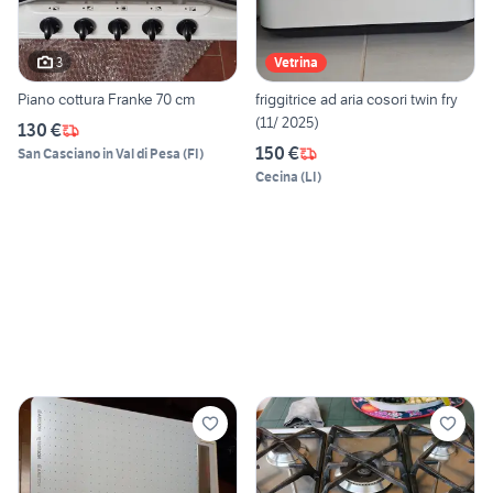
3
Vetrina
Piano cottura Franke 70 cm
friggitrice ad aria cosori twin fry
(11/ 2025)
130 €
150 €
San Casciano in Val di Pesa
(
FI
)
Cecina
(
LI
)