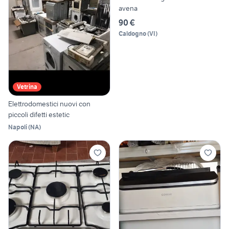
avena
90 €
Caldogno
(
VI
)
Vetrina
Elettrodomestici nuovi con
piccoli difetti estetic
Napoli
(
NA
)