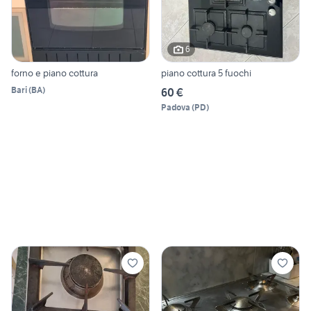
6
forno e piano cottura
piano cottura 5 fuochi
Bari
(
BA
)
60 €
Padova
(
PD
)