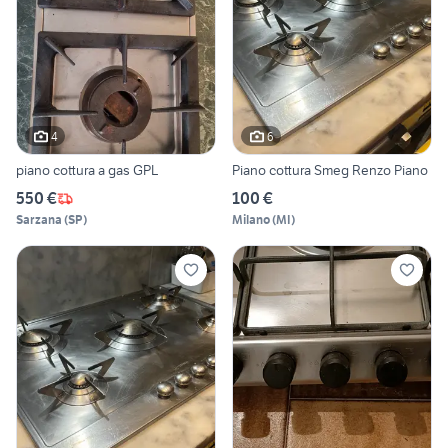
4
6
piano cottura a gas GPL
Piano cottura Smeg Renzo Piano
550 €
100 €
Sarzana
(
SP
)
Milano
(
MI
)