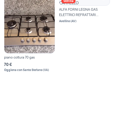
Vetrina
ALFA FORNI LEGNA GAS
ELETTRICI REFRATTARI
CARRELLO
Avellino
(
AV
)
piano cottura 70 gas
70 €
Oggiona con Santo Stefano
(
VA
)