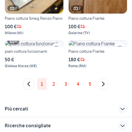
6
2
Piano cottura Smeg Renzo Piano
Piano cottura Franke
100 €
100 €
Milano
(
MI
)
Gaiarine
(
TV
)
6
piani cottura funzionanti
Piano cottura Franke
50 €
180 €
Gioiosa Marea
(
ME
)
Roma
(
RM
)
1
2
3
4
5
Più cercati
Correlati
Richerche simili
Suggerimenti
Ricerche consigliate
attaccapanni anni 70
piano cottura
piano cottura