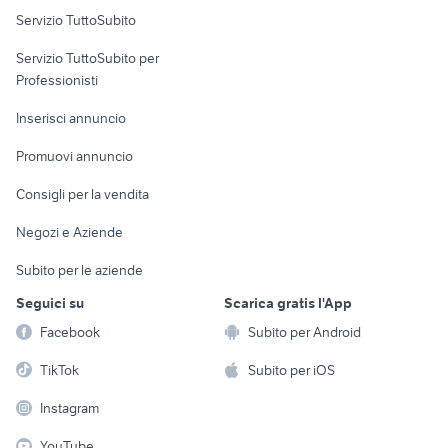
Servizio TuttoSubito
elettronica
per la casa e la
sports e hobby
Servizio TuttoSubito per
persona
Informatica
Animali
Professionisti
Arredamento e
Console e
Accessori per
Casalinghi
Inserisci annuncio
Videogiochi
animali
Elettrodomestici
Promuovi annuncio
Audio/Video
Musica e Film
Giardino e Fai da te
Consigli per la vendita
Fotografia
Libri e Riviste
Abbigliamento e
Negozi e Aziende
Telefonia
Strumenti Musicali
Accessori
Subito per le aziende
Sports
Tutto per i bambini
Seguici su
Scarica gratis l'App
Biciclette
Facebook
Subito per Android
Collezionismo
TikTok
Subito per iOS
Instagram
YouTube