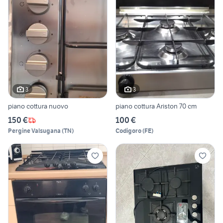
3
3
piano cottura nuovo
piano cottura Ariston 70 cm
150 €
100 €
Pergine Valsugana
(
TN
)
Codigoro
(
FE
)