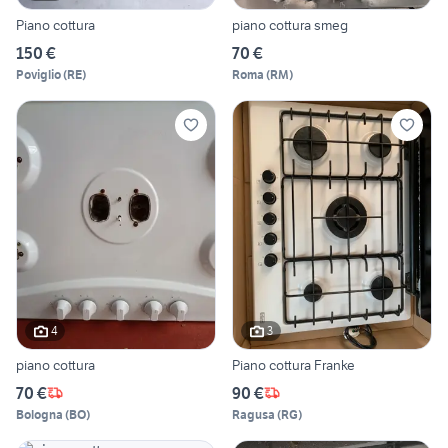
Piano cottura
piano cottura smeg
150 €
70 €
Poviglio
(
RE
)
Roma
(
RM
)
4
3
piano cottura
Piano cottura Franke
70 €
90 €
Bologna
(
BO
)
Ragusa
(
RG
)