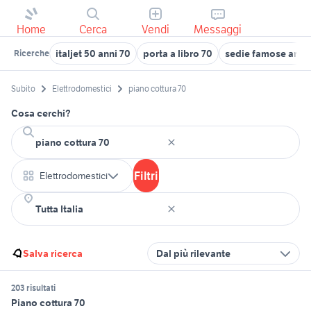
Home
Cerca
Vendi
Messaggi
italjet 50 anni 70
porta a libro 70
sedie famose anni 
Ricerche
Subito
Elettrodomestici
piano cottura 70
Cosa cerchi?
Filtri
Elettrodomestici
Salva ricerca
Dal più rilevante
203 risultati
Piano cottura 70