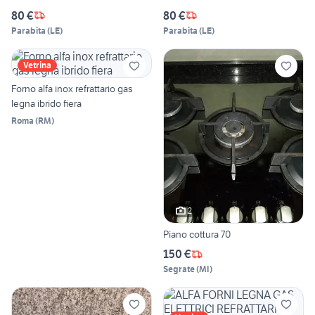
80 €
80 €
Parabita
(
LE
)
Parabita
(
LE
)
Vetrina
Forno alfa inox refrattario gas
legna ibrido fiera
Roma
(
RM
)
2
Piano cottura 70
150 €
Segrate
(
MI
)