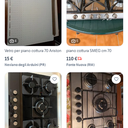
4
6
Vetro per piano cottura 70 Ariston
piano cottura SMEG cm 70
15 €
110 €
Neviano degli Arduini
(
PR
)
Fonte Nuova
(
RM
)