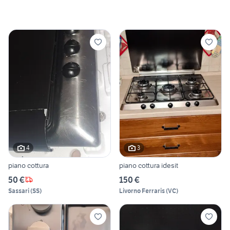
4
3
piano cottura
piano cottura idesit
50 €
150 €
Sassari
(
SS
)
Livorno Ferraris
(
VC
)