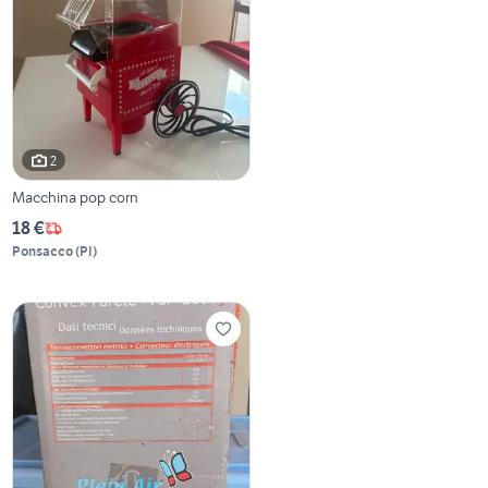
2
Macchina pop corn
18 €
Ponsacco
(
PI
)