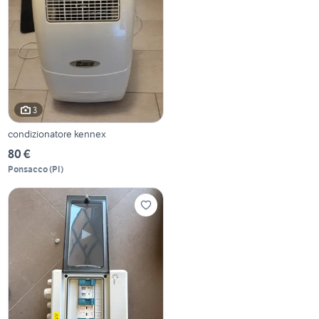
3
condizionatore kennex
80 €
Ponsacco
(
PI
)