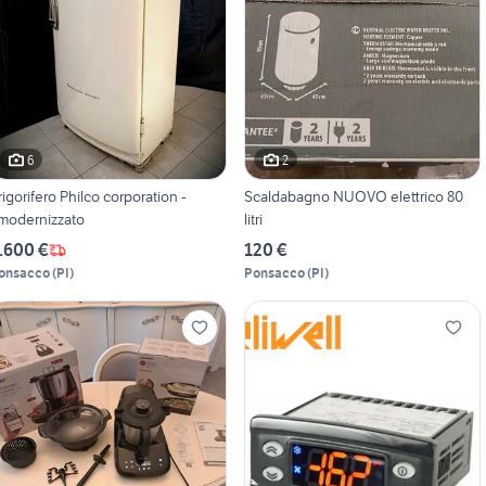
6
2
rigorifero Philco corporation -
Scaldabagno NUOVO elettrico 80
imodernizzato
litri
.600 €
120 €
onsacco
(
PI
)
Ponsacco
(
PI
)