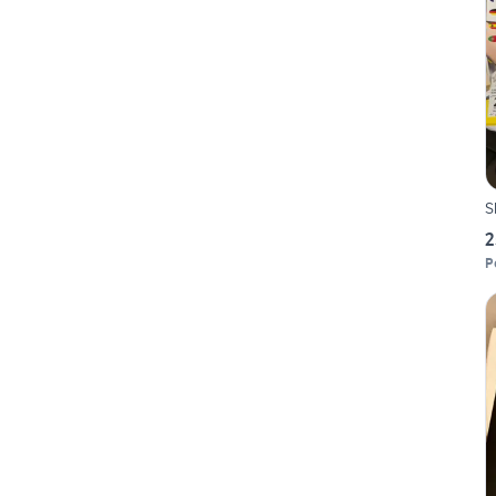
S
2
P