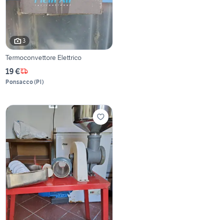
3
Termoconvettore Elettrico
19 €
Ponsacco
(
PI
)