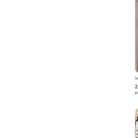
l
2
P