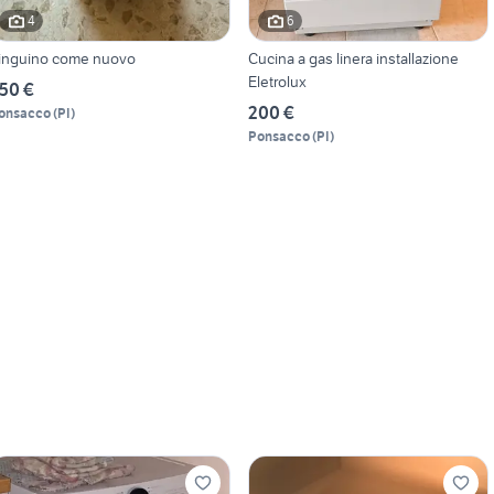
4
6
inguino come nuovo
Cucina a gas linera installazione
Eletrolux
50 €
200 €
onsacco
(
PI
)
Ponsacco
(
PI
)