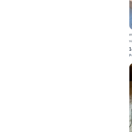
m
v
1
P