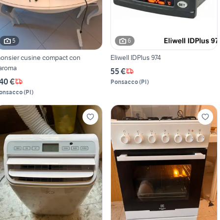
5
6
onsier cusine compact con
Eliwell IDPlus 974
aroma
55 €
40 €
Ponsacco
(
PI
)
onsacco
(
PI
)