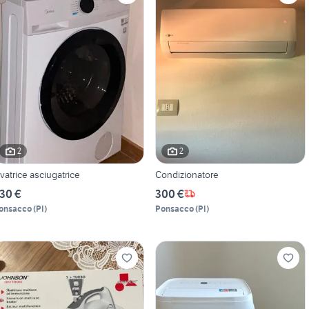
2
2
avatrice asciugatrice
Condizionatore
30 €
300 €
onsacco
(
PI
)
Ponsacco
(
PI
)