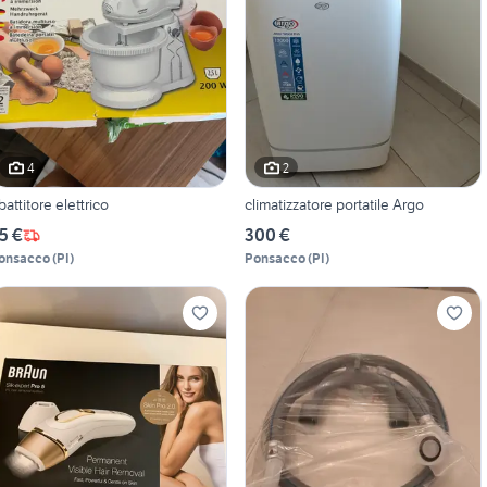
4
2
battitore elettrico
climatizzatore portatile Argo
5 €
300 €
onsacco
(
PI
)
Ponsacco
(
PI
)