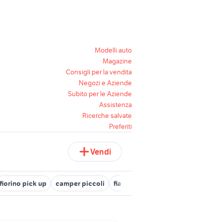
Modelli auto
Magazine
Consigli per la vendita
Negozi e Aziende
Subito per le Aziende
Assistenza
Ricerche salvate
Preferiti
Vendi
fiorino pick up
camper piccoli
fiat 1100 anni 50
auto usate im