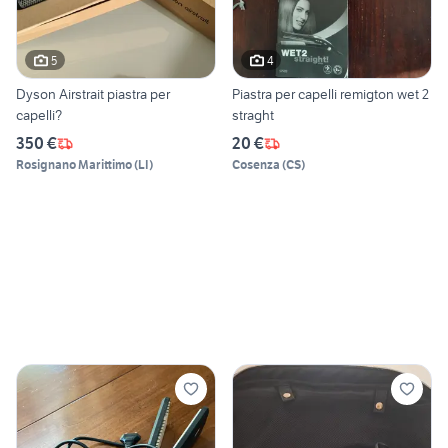
5
4
Dyson Airstrait piastra per
Piastra per capelli remigton wet 2
capelli?
straght
350 €
20 €
Rosignano Marittimo
(
LI
)
Cosenza
(
CS
)