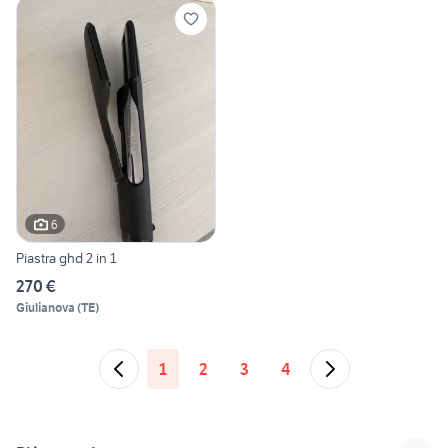
6
Piastra ghd 2 in 1
270 €
Giulianova
(
TE
)
1
2
3
4