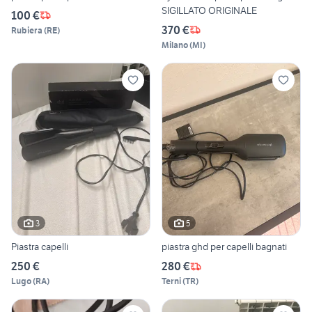
SIGILLATO ORIGINALE
100 €
370 €
Rubiera
(
RE
)
Milano
(
MI
)
3
5
Piastra capelli
piastra ghd per capelli bagnati
250 €
280 €
Lugo
(
RA
)
Terni
(
TR
)