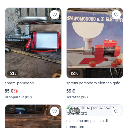
3
6
spremi pomodori
spremi pomodoro elettrico grifo.
85 €
59 €
Gropparello
(
PC
)
Terrazzo
(
VR
)
2
macchina per passata di
pomodoro