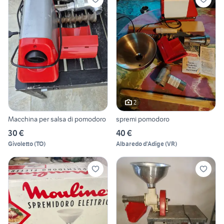
2
Macchina per salsa di pomodoro
spremi pomodoro
30 €
40 €
Givoletto
(
TO
)
Albaredo d'Adige
(
VR
)