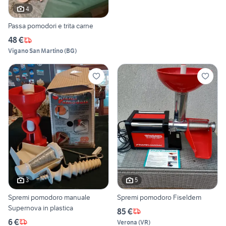
4
Passa pomodori e trita carne
48 €
Vigano San Martino
(
BG
)
3
5
Spremi pomodoro manuale
Spremi pomodoro Fiseldem
Supernova in plastica
85 €
6 €
Verona
(
VR
)