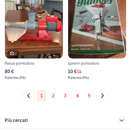
2
Passa pomodoro
spremi pomodoro
80 €
10 €
Palermo
(
PA
)
Palermo
(
PA
)
1
2
3
4
5
Più cercati