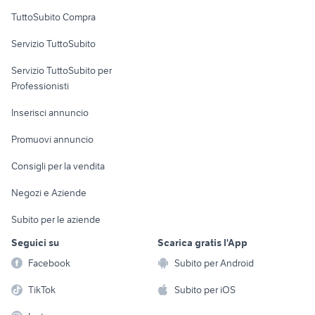
Uffici e Locali
TuttoSubito Compra
commerciali
Servizio TuttoSubito
elettronica
per la casa e la
sports e hobby
Servizio TuttoSubito per
persona
Informatica
Animali
Professionisti
Arredamento e
Console e
Accessori per
Casalinghi
Inserisci annuncio
Videogiochi
animali
Elettrodomestici
Promuovi annuncio
Audio/Video
Musica e Film
Giardino e Fai da te
Consigli per la vendita
Fotografia
Libri e Riviste
Abbigliamento e
Negozi e Aziende
Telefonia
Strumenti Musicali
Accessori
Subito per le aziende
Sports
Tutto per i bambini
Seguici su
Scarica gratis l'App
Biciclette
Facebook
Subito per Android
Collezionismo
TikTok
Subito per iOS