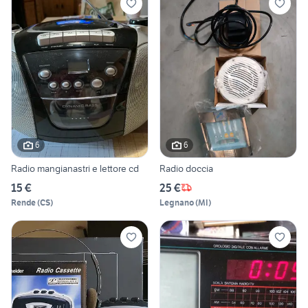
6
6
Radio mangianastri e lettore cd
Radio doccia
15 €
25 €
Rende
(
CS
)
Legnano
(
MI
)