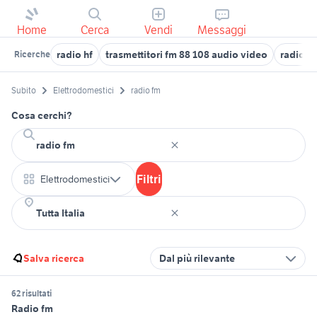
Home
Cerca
Vendi
Messaggi
radio hf
trasmettitori fm 88 108 audio video
radio 
Ricerche
Subito
Elettrodomestici
radio fm
Cosa cerchi?
Filtri
Elettrodomestici
Salva ricerca
Dal più rilevante
62 risultati
Radio fm