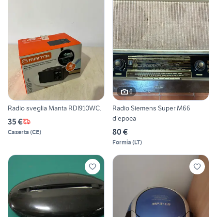
6
Radio sveglia Manta RDI910WC.
Radio Siemens Super M66
d’epoca
35 €
80 €
Caserta
(
CE
)
Formia
(
LT
)