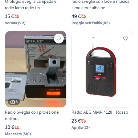
Orologio sveglia Lampada e
radio sveglia con luce e musica
radio lamp radio fm
simulatore alba be
15 €
49 €
Verona
(
VR
)
Reggio nell'Emilia
(
RE
)
6
Radio Sveglia con proiezione
Radio AEG MMR 4128 | Rosso
dell’ora
23 €
10 €
Aprilia
(
LT
)
Macerata
(
MC
)