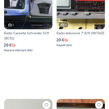
2
3
Radio Cassette Schneider SCR
Radio televisore 7" B/N VINTAGE
180 EQ
20 €
20 €
Napoli
(
NA
)
Nocera Inferiore
(
SA
)