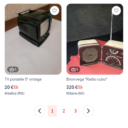
6
6
TV portatile 5" vintage
Brionvega "Radio cubo"
20 €
320 €
Modica
(
RG
)
Milano
(
MI
)
1
2
3