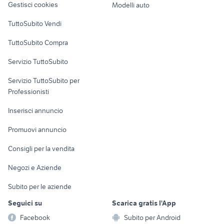
Gestisci cookies
Modelli auto
Case vacanza
TuttoSubito Vendi
Uffici e Locali
TuttoSubito Compra
commerciali
Servizio TuttoSubito
elettronica
per la casa e la
sports e hobby
Servizio TuttoSubito per
persona
Informatica
Animali
Professionisti
Arredamento e
Console e
Accessori per
Casalinghi
Inserisci annuncio
Videogiochi
animali
Elettrodomestici
Promuovi annuncio
Audio/Video
Musica e Film
Giardino e Fai da te
Consigli per la vendita
Fotografia
Libri e Riviste
Abbigliamento e
Negozi e Aziende
Telefonia
Strumenti Musicali
Accessori
Subito per le aziende
Sports
Tutto per i bambini
Seguici su
Scarica gratis l'App
Biciclette
Facebook
Subito per Android