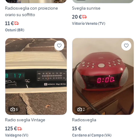
Radiosveglia con proiezione
Sveglia sunrise
orario su soffitto
20 €
11 €
Vittorio Veneto
(
TV
)
Ostuni
(
BR
)
6
2
Radio sveglia Vintage
Radiosveglia
125 €
15 €
Valdagno
(
VI
)
Cardano al Campo
(
VA
)