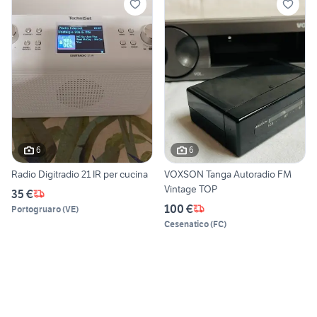
6
6
Radio Digitradio 21 IR per cucina
VOXSON Tanga Autoradio FM
Vintage TOP
35 €
100 €
Portogruaro
(
VE
)
Cesenatico
(
FC
)