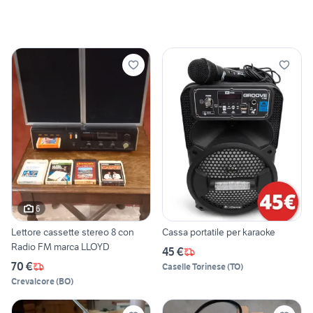
6
Lettore cassette stereo 8 con
Cassa portatile per karaoke
Radio FM marca LLOYD
45 €
70 €
Caselle Torinese
(
TO
)
Crevalcore
(
BO
)