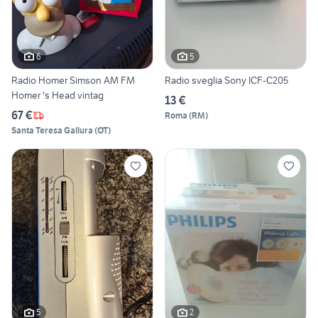
6
5
Radio Homer Simson AM FM
Radio sveglia Sony ICF-C205
Homer 's Head vintag
13 €
67 €
Roma
(
RM
)
Santa Teresa Gallura
(
OT
)
5
2