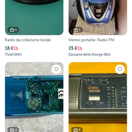
5
5
Radio da collezione kodak
Stereo portatile, Radio FM
18 €
35 €
Tivoli
(
RM
)
Cassano delle Murge
(
BA
)
4
6