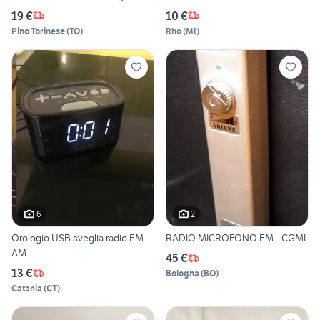
19 €
10 €
Pino Torinese
(
TO
)
Rho
(
MI
)
6
2
Orologio USB sveglia radio FM
RADIO MICROFONO FM - CGMI
AM
45 €
13 €
Bologna
(
BO
)
Catania
(
CT
)