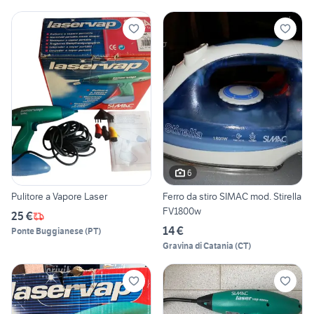
6
Pulitore a Vapore Laser
Ferro da stiro SIMAC mod. Stirella
FV1800w
25 €
14 €
Ponte Buggianese
(
PT
)
Gravina di Catania
(
CT
)