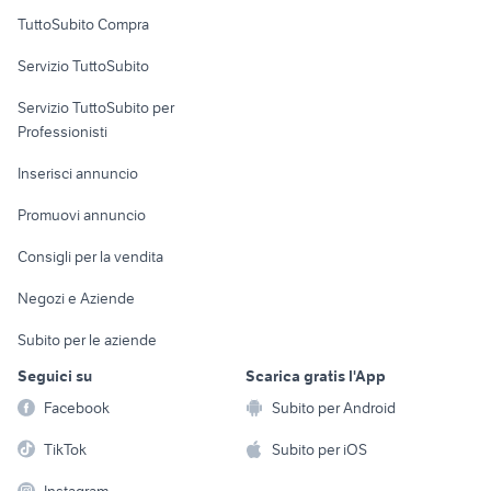
Uffici e Locali
TuttoSubito Compra
commerciali
Servizio TuttoSubito
elettronica
per la casa e la
sports e hobby
Servizio TuttoSubito per
persona
Informatica
Animali
Professionisti
Arredamento e
Console e
Accessori per
Casalinghi
Inserisci annuncio
Videogiochi
animali
Elettrodomestici
Promuovi annuncio
Audio/Video
Musica e Film
Giardino e Fai da te
Consigli per la vendita
Fotografia
Libri e Riviste
Abbigliamento e
Negozi e Aziende
Telefonia
Strumenti Musicali
Accessori
Subito per le aziende
Sports
Tutto per i bambini
Seguici su
Scarica gratis l'App
Biciclette
Facebook
Subito per Android
Collezionismo
TikTok
Subito per iOS
Instagram