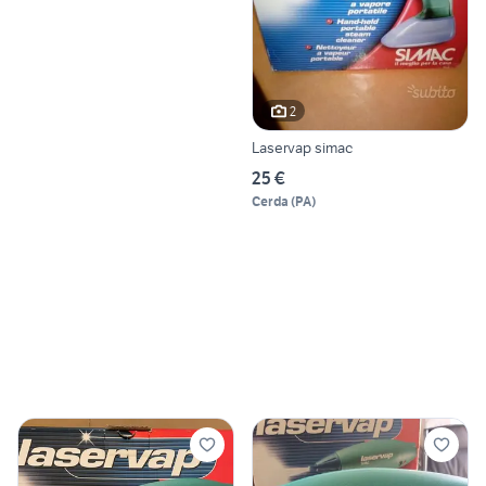
2
Laservap simac
25 €
Cerda
(
PA
)