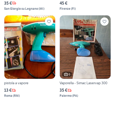
35 €
45 €
San Giorgio su Legnano
(
MI
)
Firenze
(
FI
)
6
pistola a vapore
Vaporella - Simac Laservap 300
13 €
35 €
Roma
(
RM
)
Palermo
(
PA
)