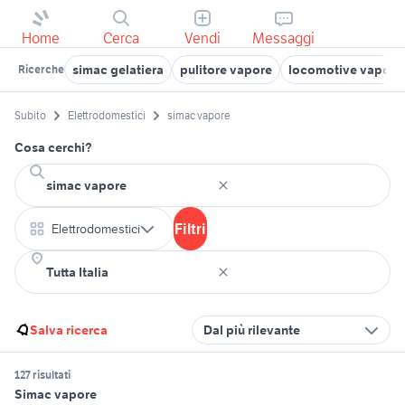
Home
Cerca
Vendi
Messaggi
simac gelatiera
pulitore vapore
locomotive vapore
Ricerche
Subito
Elettrodomestici
simac vapore
Cosa cerchi?
Filtri
Elettrodomestici
Salva ricerca
Dal più rilevante
127 risultati
Simac vapore