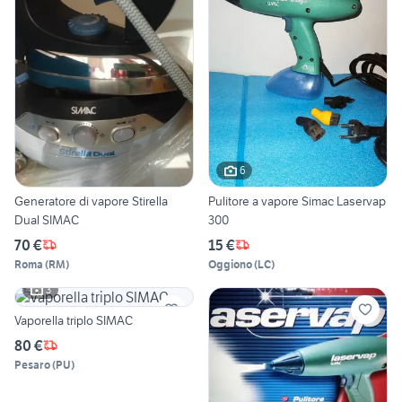
6
Generatore di vapore Stirella
Pulitore a vapore Simac Laservap
Dual SIMAC
300
70 €
15 €
Roma
(
RM
)
Oggiono
(
LC
)
3
Vaporella triplo SIMAC
80 €
Pesaro
(
PU
)