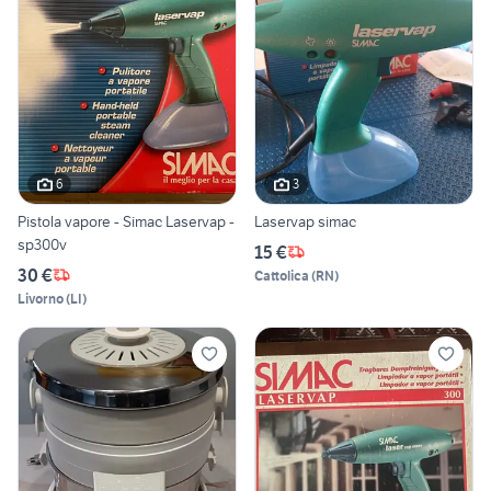
6
3
Pistola vapore - Simac Laservap -
Laservap simac
sp300v
15 €
30 €
Cattolica
(
RN
)
Livorno
(
LI
)