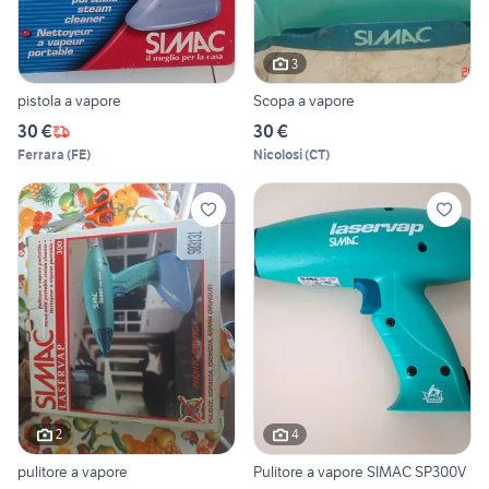
3
pistola a vapore
Scopa a vapore
30 €
30 €
Ferrara
(
FE
)
Nicolosi
(
CT
)
2
4
pulitore a vapore
Pulitore a vapore SIMAC SP300V