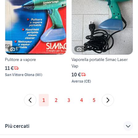
6
2
Pulitore a vapore
Vaporella portatile Simac Laser
Vap
11 €
10 €
San Vittore Olona
(
MI
)
Aversa
(
CE
)
1
2
3
4
5
Più cercati