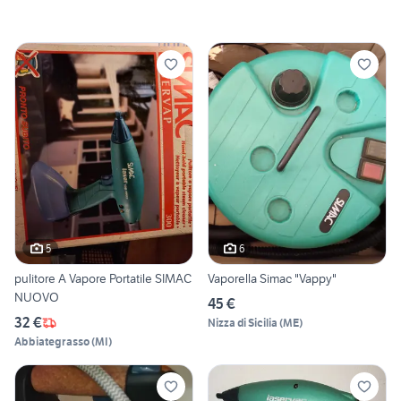
5
6
pulitore A Vapore Portatile SIMAC
Vaporella Simac "Vappy"
NUOVO
45 €
32 €
Nizza di Sicilia
(
ME
)
Abbiategrasso
(
MI
)