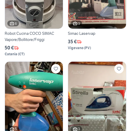
6
3
Robot Cucina COCO SIMAC
Simac Laservap
Vapore/Bollitore/Friggi
35 €
50 €
Vigevano
(
PV
)
Catania
(
CT
)
5
3