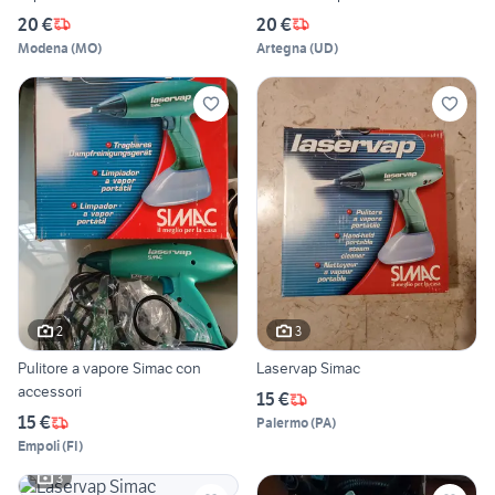
20 €
20 €
Modena
(
MO
)
Artegna
(
UD
)
2
3
Pulitore a vapore Simac con
Laservap Simac
accessori
15 €
15 €
Palermo
(
PA
)
Empoli
(
FI
)
3