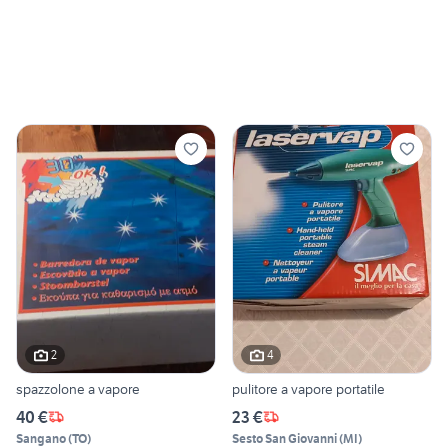
2
4
spazzolone a vapore
pulitore a vapore portatile
40 €
23 €
Sangano
(
TO
)
Sesto San Giovanni
(
MI
)