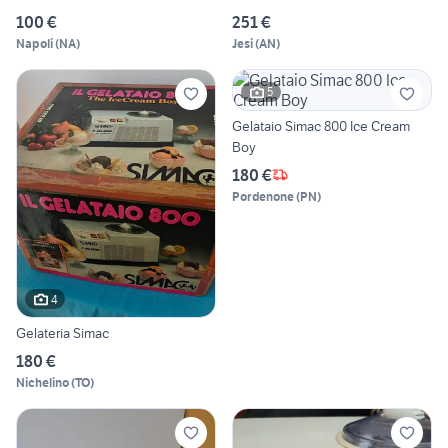
100 €
251 €
Napoli
(
NA
)
Jesi
(
AN
)
5
Gelataio Simac 800 Ice Cream
Boy
180 €
Pordenone
(
PN
)
4
Gelateria Simac
180 €
Nichelino
(
TO
)