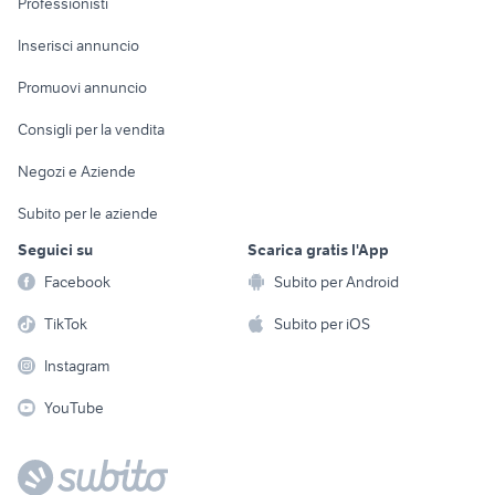
Professionisti
Arredamento e
Console e
Accessori per
Casalinghi
Inserisci annuncio
Videogiochi
animali
Elettrodomestici
Promuovi annuncio
Audio/Video
Musica e Film
Giardino e Fai da te
Consigli per la vendita
Fotografia
Libri e Riviste
Abbigliamento e
Negozi e Aziende
Telefonia
Strumenti Musicali
Accessori
Subito per le aziende
Sports
Tutto per i bambini
Seguici su
Scarica gratis l'App
Biciclette
Facebook
Subito per Android
Collezionismo
TikTok
Subito per iOS
Instagram
YouTube