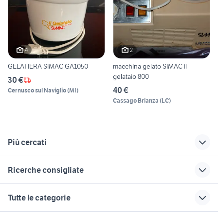
4
2
GELATIERA SIMAC GA1050
macchina gelato SIMAC il
gelataio 800
30 €
40 €
Cernusco sul Naviglio
(
MI
)
Cassago Brianza
(
LC
)
Più cercati
Correlati
Richerche simili
Suggerimenti
Ricerche consigliate
gelatiere simac
elettrodomestici
bottoni
elettrodomestici
Fossacesia
elettrodomestici
pentolone inox
elettrodomestici Ramacca
Tutte le categorie
bravo simac
granite usato
cucine a ragusa e
elettrodomestici Feltre
lavatrici piccole
elettrodomestici
elettrodomestici
provincia
elettrodomestici Motta di Livenza
elettrodomestici Muravera