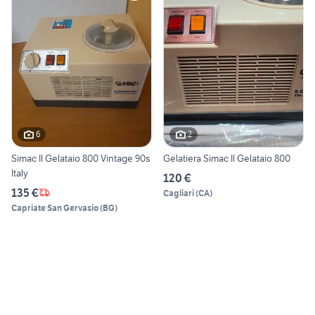
6
2
Simac Il Gelataio 800 Vintage 90s
Gelatiera Simac Il Gelataio 800
Italy
120 €
135 €
Cagliari
(
CA
)
Capriate San Gervasio
(
BG
)