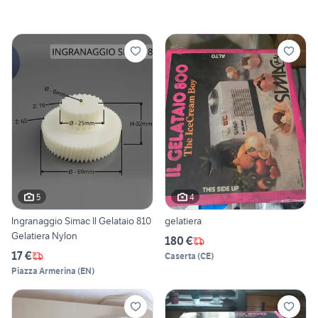
5
4
Ingranaggio Simac Il Gelataio 810
gelatiera
Gelatiera Nylon
180 €
17 €
Caserta
(
CE
)
Piazza Armerina
(
EN
)