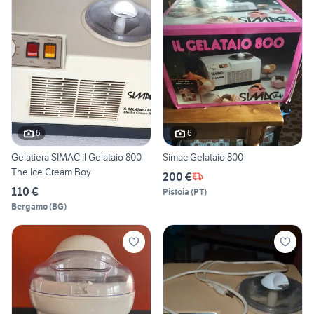
6
6
Gelatiera SIMAC il Gelataio 800
Simac Gelataio 800
The Ice Cream Boy
200 €
110 €
Pistoia
(
PT
)
Bergamo
(
BG
)