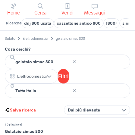
Home
Cerca
Vendi
Messaggi
ddj 800 usata
cassettone antico 800
f800r
simac 
Ricerche
Subito
Elettrodomestici
gelataio simac 800
Cosa cerchi?
Filtri
Elettrodomestici
Salva ricerca
Dal più rilevante
12 risultati
Gelataio simac 800