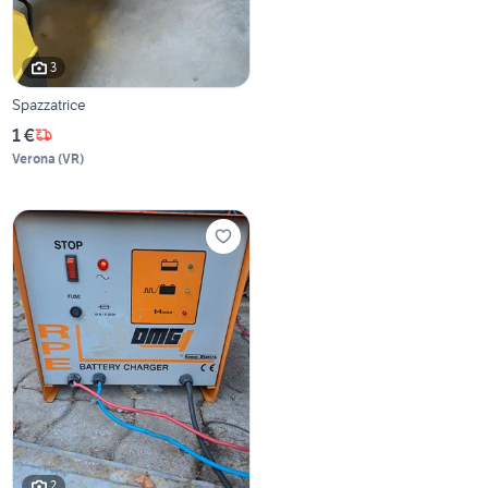
3
Spazzatrice
1 €
Verona
(
VR
)
2