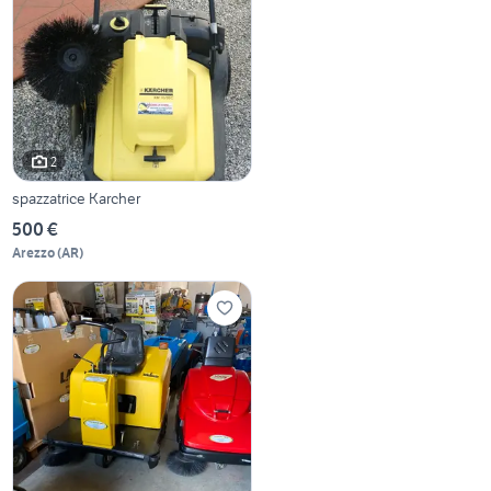
2
spazzatrice Karcher
500 €
Arezzo
(
AR
)