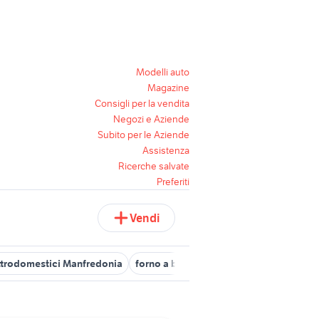
Modelli auto
Magazine
Consigli per la vendita
Negozi e Aziende
Subito per le Aziende
Assistenza
Ricerche salvate
Preferiti
Vendi
ttrodomestici Manfredonia
forno a brindisi e provincia
floorwas