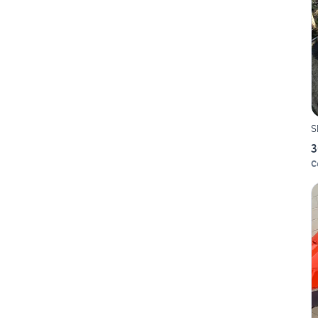
S
3
C