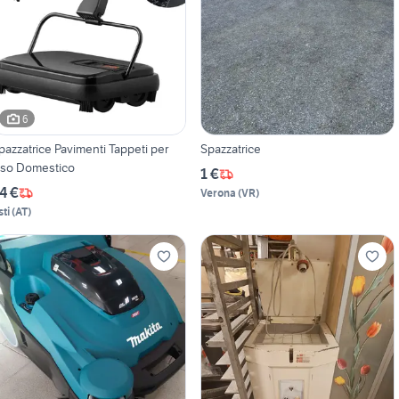
6
pazzatrice Pavimenti Tappeti per
Spazzatrice
so Domestico
1 €
4 €
Verona
(
VR
)
sti
(
AT
)