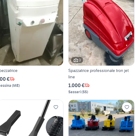
3
pezzatrice
Spazzatrice professionale tron jet
line
00 €
1.000 €
essina
(
ME
)
Sassari
(
SS
)