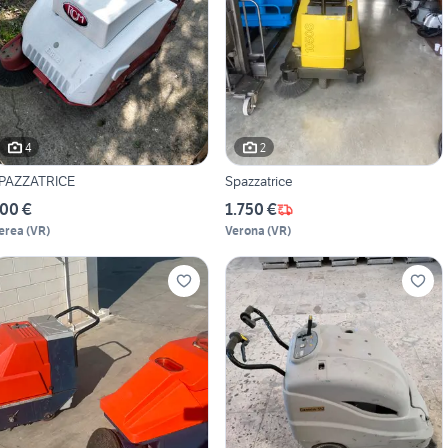
4
2
PAZZATRICE
Spazzatrice
00 €
1.750 €
erea
(
VR
)
Verona
(
VR
)