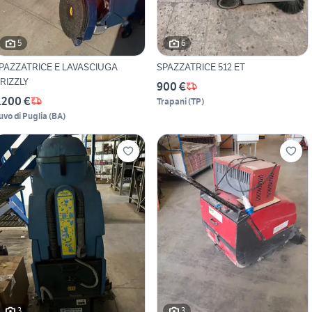
5
6
PAZZATRICE E LAVASCIUGA
SPAZZATRICE 512 ET
RIZZLY
900 €
.200 €
Trapani
(
TP
)
uvo di Puglia
(
BA
)
3
3