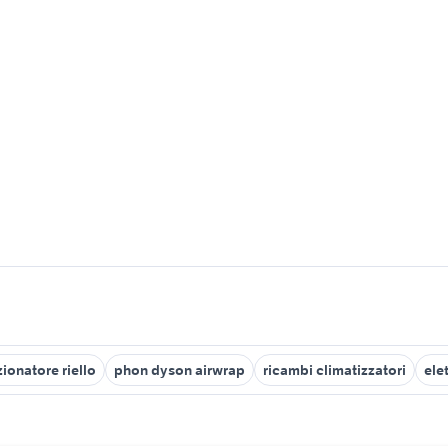
ionatore riello
phon dyson airwrap
ricambi climatizzatori
ele