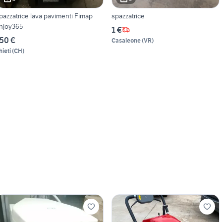
pazzatrice lava pavimenti Fimap
spazzatrice
njoy365
1 €
50 €
Casaleone
(
VR
)
hieti
(
CH
)