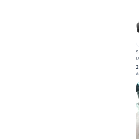
S
U
2
A