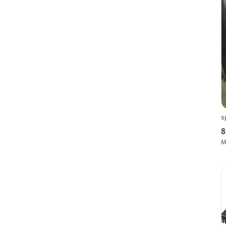
s
8
M