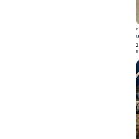
S
G
1
R