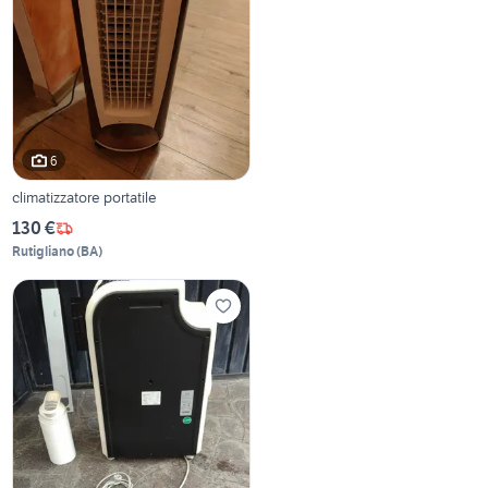
6
climatizzatore portatile
130 €
Rutigliano
(
BA
)