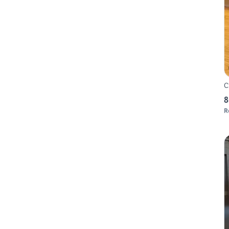
C
8
R