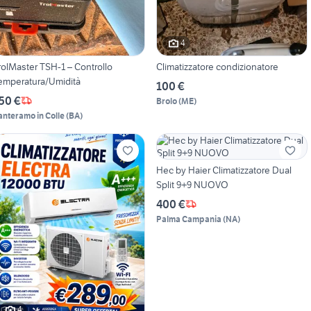
4
rolMaster TSH-1 – Controllo
Climatizzatore condizionatore
emperatura/Umidità
100 €
50 €
Brolo
(
ME
)
anteramo in Colle
(
BA
)
Hec by Haier Climatizzatore Dual
Split 9+9 NUOVO
400 €
Palma Campania
(
NA
)
4