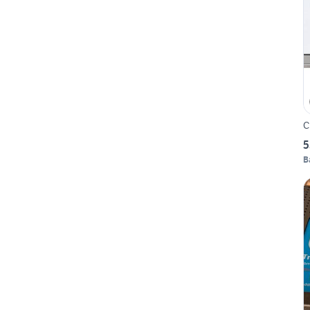
C
5
B