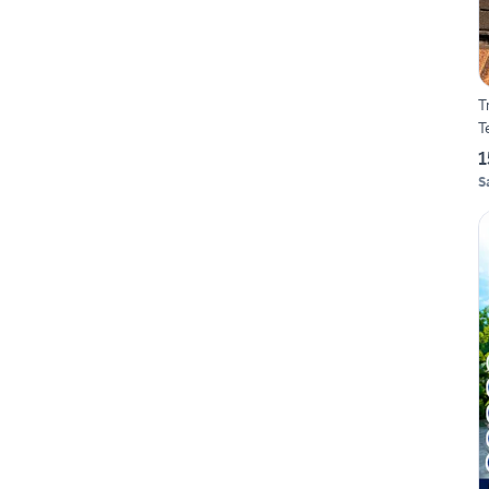
T
T
1
S