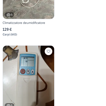
6
Climatizzatore deumidificatore
129 €
Carpi
(
MO
)
6