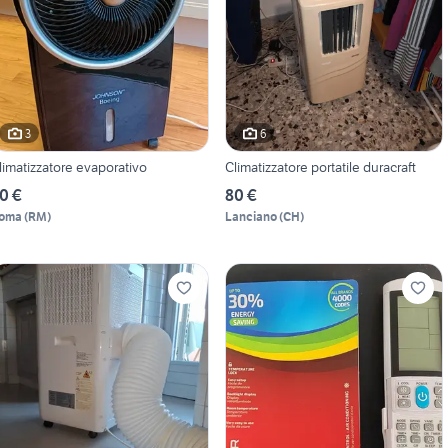
3
6
limatizzatore evaporativo
Climatizzatore portatile duracraft
0 €
80 €
oma
(
RM
)
Lanciano
(
CH
)