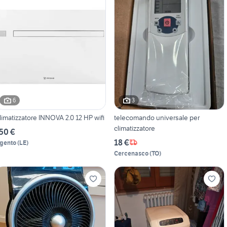
6
3
limatizzatore INNOVA 2.0 12 HP wifi
telecomando universale per
climatizzatore
50 €
18 €
gento
(
LE
)
Cercenasco
(
TO
)