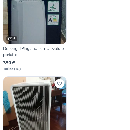
6
DeLonghi Pinguino - climatizzatore
portatile
350 €
Torino
(
TO
)