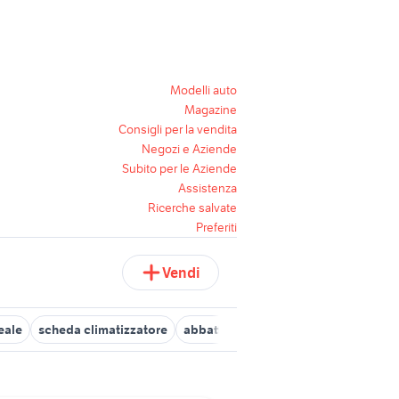
Modelli auto
Magazine
Consigli per la vendita
Negozi e Aziende
Subito per le Aziende
Assistenza
Ricerche salvate
Preferiti
Vendi
eale
scheda climatizzatore
abbattitori di temperatura
kendo c