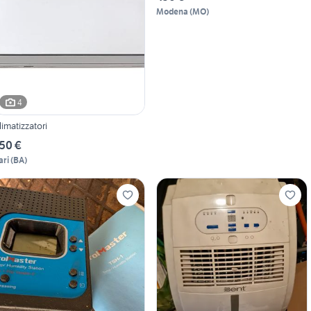
Modena
(
MO
)
4
limatizzatori
50 €
ari
(
BA
)