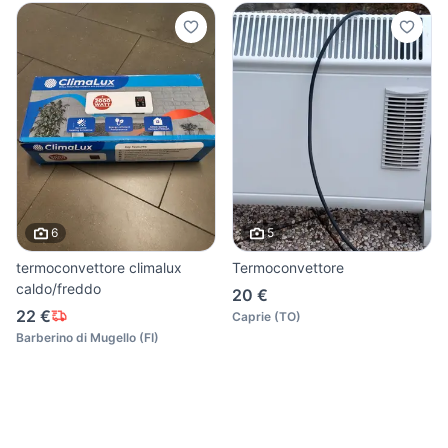
6
5
termoconvettore climalux
Termoconvettore
caldo/freddo
20 €
22 €
Caprie
(
TO
)
Barberino di Mugello
(
FI
)