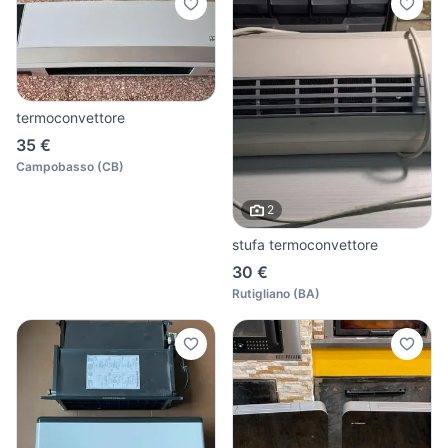
termoconvettore
35 €
Campobasso
(
CB
)
2
stufa termoconvettore
30 €
Rutigliano
(
BA
)