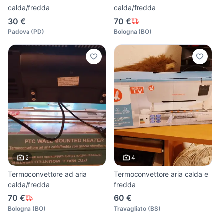
calda/fredda
calda/fredda
30 €
70 €
Padova
(
PD
)
Bologna
(
BO
)
2
4
Termoconvettore ad aria
Termoconvettore aria calda e
calda/fredda
fredda
70 €
60 €
Bologna
(
BO
)
Travagliato
(
BS
)