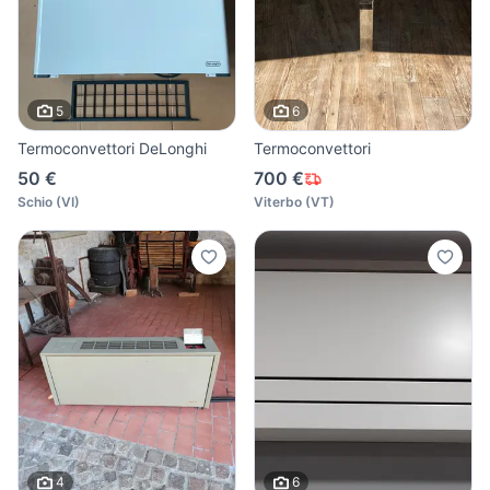
5
6
Termoconvettori DeLonghi
Termoconvettori
50 €
700 €
Schio
(
VI
)
Viterbo
(
VT
)
4
6