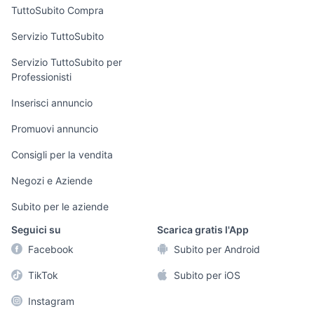
Uffici e Locali
TuttoSubito Compra
commerciali
Servizio TuttoSubito
elettronica
per la casa e la
sports e hobby
Servizio TuttoSubito per
persona
Professionisti
Informatica
Animali
Arredamento e
Inserisci annuncio
Console e
Accessori per
Casalinghi
Videogiochi
animali
Promuovi annuncio
Elettrodomestici
Audio/Video
Musica e Film
Consigli per la vendita
Giardino e Fai da
Fotografia
Libri e Riviste
te
Negozi e Aziende
Telefonia
Strumenti Musicali
Abbigliamento e
Subito per le aziende
Accessori
Sports
Seguici su
Scarica gratis l'App
Tutto per i bambini
Facebook
Subito per Android
Biciclette
TikTok
Subito per iOS
Collezionismo
Instagram