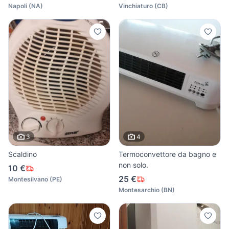
Napoli
(
NA
)
Vinchiaturo
(
CB
)
3
4
Scaldino
Termoconvettore da bagno e
non solo.
10 €
25 €
Montesilvano
(
PE
)
Montesarchio
(
BN
)