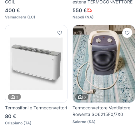
COIL
estena TERMOCONVETTORE
400 €
550 €
Valmadrera
(
LC
)
Napoli
(
NA
)
3
6
Termosifoni e Termoconvettori
Termoconvettore Ventilatore
Rowenta SO6215F0/7X0
80 €
Salerno
(
SA
)
Crispiano
(
TA
)