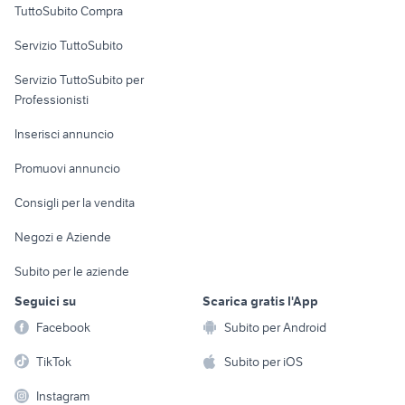
TuttoSubito Compra
commerciali
Servizio TuttoSubito
elettronica
per la casa e la
sports e hobby
Servizio TuttoSubito per
persona
Informatica
Animali
Professionisti
Arredamento e
Console e
Accessori per
Casalinghi
Inserisci annuncio
Videogiochi
animali
Elettrodomestici
Promuovi annuncio
Audio/Video
Musica e Film
Giardino e Fai da te
Consigli per la vendita
Fotografia
Libri e Riviste
Abbigliamento e
Negozi e Aziende
Telefonia
Strumenti Musicali
Accessori
Subito per le aziende
Sports
Tutto per i bambini
Seguici su
Scarica gratis l'App
Biciclette
Facebook
Subito per Android
Collezionismo
TikTok
Subito per iOS
Instagram