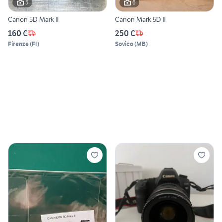
5
6
Canon 5D Mark II
Canon Mark 5D II
160 €
250 €
Firenze
(
FI
)
Sovico
(
MB
)