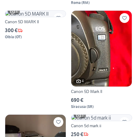
Roma
(
RM
)
4
Canon 5D MARK II
300 €
Olbia
(
OT
)
4
Canon 5D Mark II
690 €
Siracusa
(
SR
)
3
Canon 5d mark ii
250 €