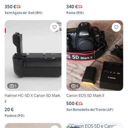
350 €
340 €
Sant'Agata de' Goti
(
BN
)
Roma
(
RM
)
5
6
Hahnel HC-5D X Canon 5D Mark
Canon EOS 5D Mark II
II
500 €
20 €
San Benedetto del Tronto
(
AP
)
Padova
(
PD
)