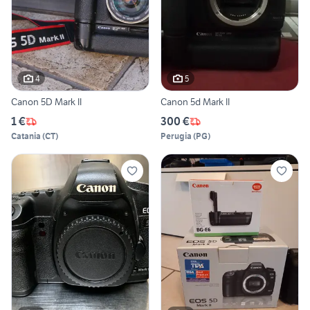
4
5
Canon 5D Mark II
Canon 5d Mark II
1 €
300 €
Catania
(
CT
)
Perugia
(
PG
)