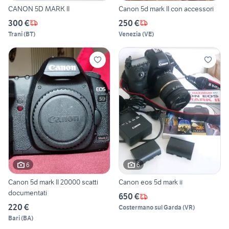
CANON 5D MARK II
Canon 5d mark II con accessori
300 €
250 €
Trani
(
BT
)
Venezia
(
VE
)
6
6
Canon 5d mark II 20000 scatti
Canon eos 5d mark ii
documentati
650 €
220 €
Costermano sul Garda
(
VR
)
Bari
(
BA
)