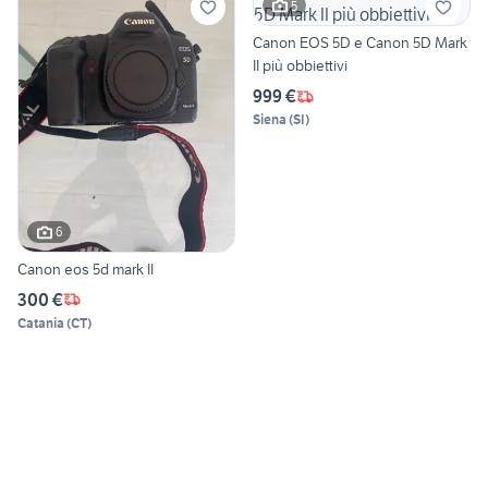
5
Canon EOS 5D e Canon 5D Mark
II più obbiettivi
999 €
Siena
(
SI
)
6
Canon eos 5d mark II
300 €
Catania
(
CT
)