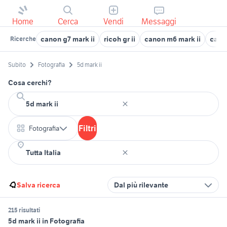
Home
Cerca
Vendi
Messaggi
canon g7 mark ii
ricoh gr ii
canon m6 mark ii
canon
Ricerche
Subito
Fotografia
5d mark ii
Cosa cerchi?
Filtri
Fotografia
Salva ricerca
Dal più rilevante
215 risultati
5d mark ii in Fotografia