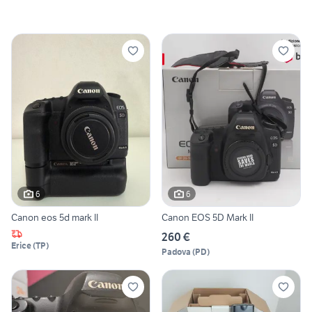
6
6
Canon eos 5d mark II
Canon EOS 5D Mark II
260 €
Erice
(
TP
)
Padova
(
PD
)