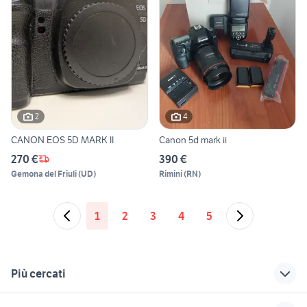
2
4
CANON EOS 5D MARK II
Canon 5d mark ii
270 €
390 €
Gemona del Friuli
(
UD
)
Rimini
(
RN
)
1
2
3
4
5
Più cercati
Correlati
Richerche simili
Suggerimenti