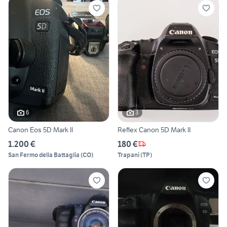
6
3
Canon Eos 5D Mark II
Reflex Canon 5D Mark II
1.200 €
180 €
San Fermo della Battaglia
(
CO
)
Trapani
(
TP
)