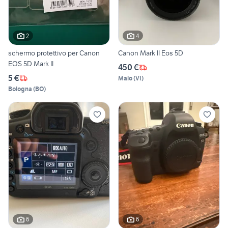
2
4
schermo protettivo per Canon
Canon Mark II Eos 5D
EOS 5D Mark II
450 €
5 €
Malo
(
VI
)
Bologna
(
BO
)
6
6