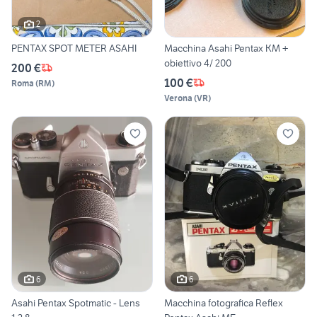
2
PENTAX SPOT METER ASAHI
Macchina Asahi Pentax KM +
obiettivo 4/ 200
200 €
100 €
Roma
(
RM
)
Verona
(
VR
)
6
6
Asahi Pentax Spotmatic - Lens
Macchina fotografica Reflex