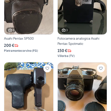
6
3
Asahi Pentax SP500
Fotocamera analogica Asahi
Pentax Spotmatic
200 €
150 €
Pietramontecorvino
(
FG
)
Villorba
(
TV
)