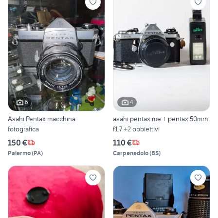
6
4
Asahi Pentax macchina
asahi pentax me + pentax 50mm
fotografica
f1.7 +2 obbiettivi
150 €
110 €
Palermo
(
PA
)
Carpenedolo
(
BS
)