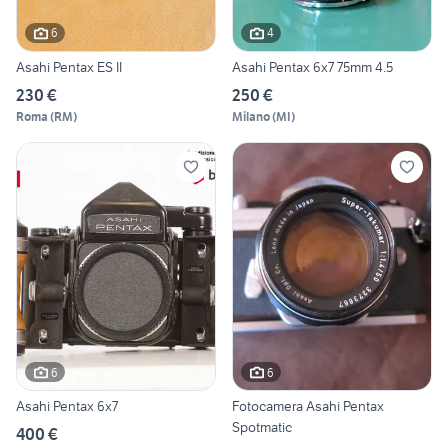
6
4
Asahi Pentax ES II
Asahi Pentax 6x7 75mm 4.5
230 €
250 €
Roma
(
RM
)
Milano
(
MI
)
6
6
Asahi Pentax 6x7
Fotocamera Asahi Pentax
Spotmatic
400 €