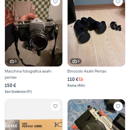
6
4
Macchina fotografica asahi
Binocolo Asahi Pentax
pentax
110 €
150 €
Roma
(
RM
)
San Godenzo
(
FI
)