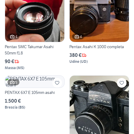
4
4
Pentax SMC Takumar Asahi
Pentax Asahi K 1000 completa
50mm f1.8
380 €
90 €
Udine
(
UD
)
Massa
(
MS
)
5
PENTAX 6X7 E 105mm asahi
1.500 €
Brescia
(
BS
)