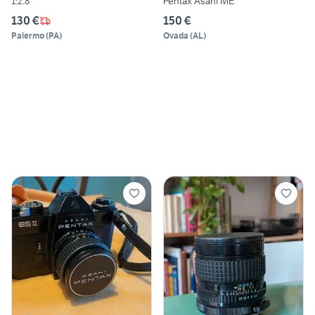
1:2.8
Pentax Asahi ME
130 €
150 €
Palermo
(
PA
)
Ovada
(
AL
)