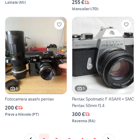
255 €
Lainate
(
MI
)
Moncalieri
(
TO
)
6
6
Fotocamera asashi pentax
Pentax Spotmatic F ASAHI + SMC
Pentax 50mm f1.4
200 €
300 €
Pieve a Nievole
(
PT
)
Ravenna
(
RA
)