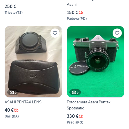
Asahi
250 €
150 €
Trieste
(
TS
)
Padova
(
PD
)
6
3
ASAHI PENTAX LENS
Fotocamera Asahi Pentax
Spotmatic
40 €
330 €
Bari
(
BA
)
Preci
(
PG
)