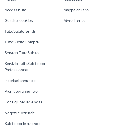
Garage e box
Caravan e Camper
Accessibilità
Mappa del sito
Loft, mansarde e
Veicoli commerciali
altro
Gestisci cookies
Modelli auto
Case vacanza
TuttoSubito Vendi
Uffici e Locali
TuttoSubito Compra
commerciali
Servizio TuttoSubito
elettronica
per la casa e la
sports e hobby
Servizio TuttoSubito per
persona
Informatica
Animali
Professionisti
Arredamento e
Console e
Accessori per
Casalinghi
Inserisci annuncio
Videogiochi
animali
Elettrodomestici
Promuovi annuncio
Audio/Video
Musica e Film
Giardino e Fai da te
Consigli per la vendita
Fotografia
Libri e Riviste
Abbigliamento e
Negozi e Aziende
Telefonia
Strumenti Musicali
Accessori
Subito per le aziende
Sports