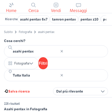
Home
Cerca
Vendi
Messaggi
asahi pentax 6x7
tamron pentax
pentax z10
penta
Ricerche
Subito
Fotografia
asahi pentax
Cosa cerchi?
Filtri
Fotografia
Salva ricerca
Dal più rilevante
225 risultati
Asahi pentax in Fotografia