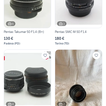
6
3
Pentax Takumar 50 F1.4 (B+)
Pentax SMC M 50 F1.4
130 €
180 €
Padova
(
PD
)
Torino
(
TO
)
4
2