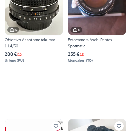
6
6
Obiettivo Asahi smc takumar
Fotocamera Asahi Pentax
1:1.4/50
Spotmatic
200 €
255 €
Urbino
(
PU
)
Moncalieri
(
TO
)