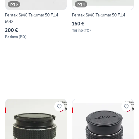
6
4
Pentax SMC Takumar 50 F1.4
Pentax SMC Takumar 50 F1.4
M42
160 €
200 €
Torino
(
TO
)
Padova
(
PD
)