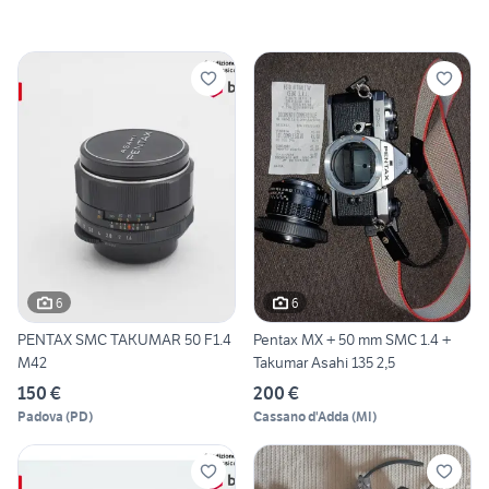
6
6
PENTAX SMC TAKUMAR 50 F1.4
Pentax MX + 50 mm SMC 1.4 +
M42
Takumar Asahi 135 2,5
150 €
200 €
Padova
(
PD
)
Cassano d'Adda
(
MI
)