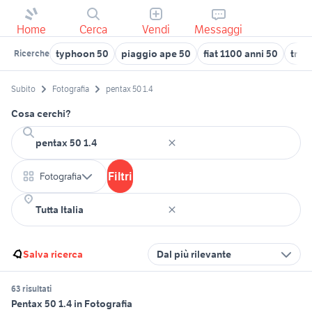
Home
Cerca
Vendi
Messaggi
typhoon 50
piaggio ape 50
fiat 1100 anni 50
tratt
Ricerche
Subito
Fotografia
pentax 50 1.4
Cosa cerchi?
Filtri
Fotografia
Salva ricerca
Dal più rilevante
63 risultati
Pentax 50 1.4 in Fotografia