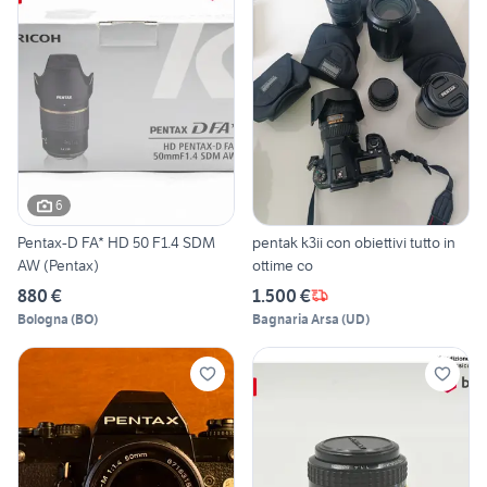
6
Pentax-D FA* HD 50 F1.4 SDM
pentak k3ii con obiettivi tutto in
AW (Pentax)
ottime co
880 €
1.500 €
Bologna
(
BO
)
Bagnaria Arsa
(
UD
)