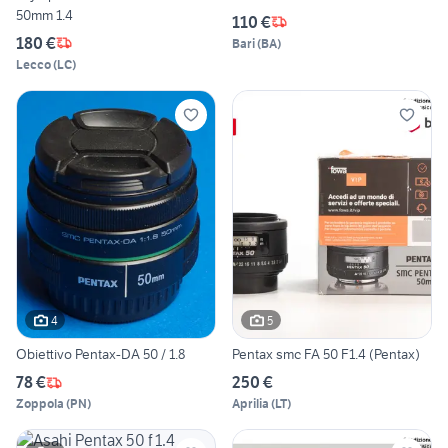
50mm 1.4
110 €
180 €
Bari
(
BA
)
Lecco
(
LC
)
4
5
Obiettivo Pentax-DA 50 / 1.8
Pentax smc FA 50 F1.4 (Pentax)
78 €
250 €
Zoppola
(
PN
)
Aprilia
(
LT
)