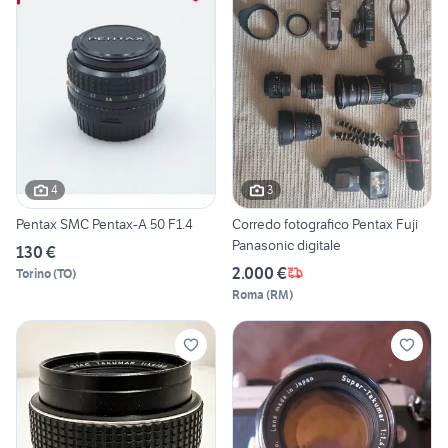
4
3
Pentax SMC Pentax-A 50 F1.4
Corredo fotografico Pentax Fuji
Panasonic digitale
130 €
2.000 €
Torino
(
TO
)
Roma
(
RM
)