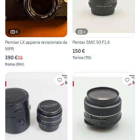
6
4
Perntax LX appena revisionata da
Pentax SMC 50 F1.4
MPR
150 €
390 €
Torino
(
TO
)
Roma
(
RM
)