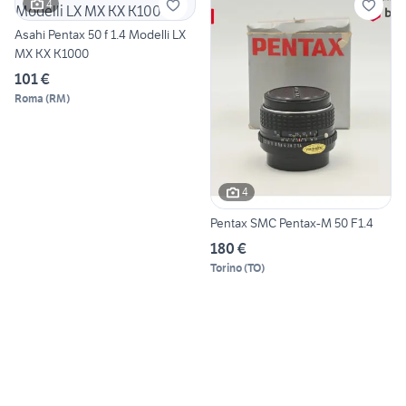
4
Asahi Pentax 50 f 1.4 Modelli LX
MX KX K1000
101 €
Roma
(
RM
)
4
Pentax SMC Pentax-M 50 F1.4
180 €
Torino
(
TO
)