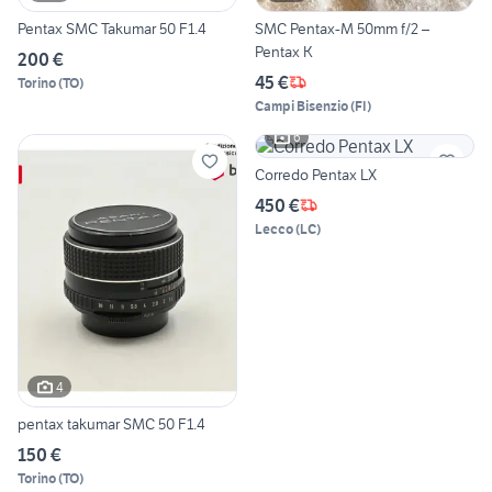
Pentax SMC Takumar 50 F1.4
SMC Pentax-M 50mm f/2 –
Pentax K
200 €
45 €
Torino
(
TO
)
Campi Bisenzio
(
FI
)
6
Corredo Pentax LX
450 €
Lecco
(
LC
)
4
pentax takumar SMC 50 F1.4
150 €
Torino
(
TO
)