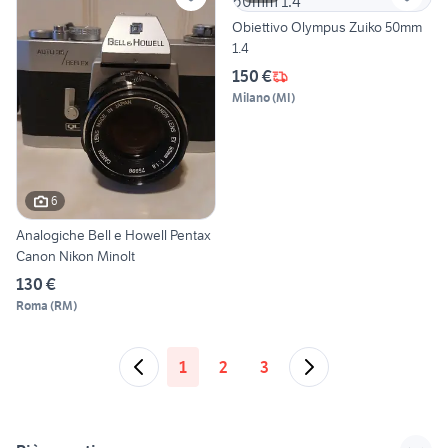
Obiettivo Olympus Zuiko 50mm
1.4
150 €
Milano
(
MI
)
6
Analogiche Bell e Howell Pentax
Canon Nikon Minolt
130 €
Roma
(
RM
)
1
2
3