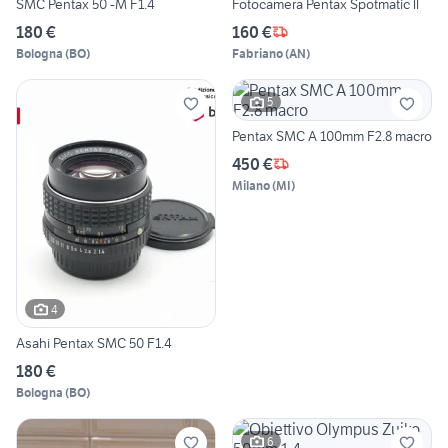
SMC Pentax 50 -M F1.4
Fotocamera Pentax Spotmatic ll
180 €
160 €
Bologna
(
BO
)
Fabriano
(
AN
)
5
Pentax SMC A 100mm F2.8 macro
450 €
Milano
(
MI
)
4
Asahi Pentax SMC 50 F1.4
180 €
Bologna
(
BO
)
6