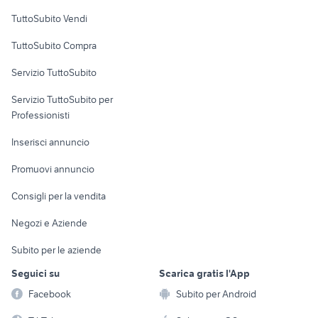
Case vacanza
TuttoSubito Vendi
Uffici e Locali
TuttoSubito Compra
commerciali
Servizio TuttoSubito
elettronica
per la casa e la
sports e hobby
Servizio TuttoSubito per
persona
Informatica
Animali
Professionisti
Arredamento e
Console e
Accessori per
Casalinghi
Inserisci annuncio
Videogiochi
animali
Elettrodomestici
Promuovi annuncio
Audio/Video
Musica e Film
Giardino e Fai da te
Consigli per la vendita
Fotografia
Libri e Riviste
Abbigliamento e
Negozi e Aziende
Telefonia
Strumenti Musicali
Accessori
Subito per le aziende
Sports
Tutto per i bambini
Seguici su
Scarica gratis l'App
Biciclette
Facebook
Subito per Android
Collezionismo