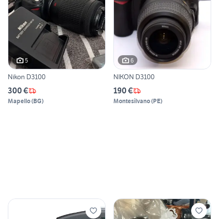
5
6
Nikon D3100
NIKON D3100
300 €
190 €
Mapello
(
BG
)
Montesilvano
(
PE
)