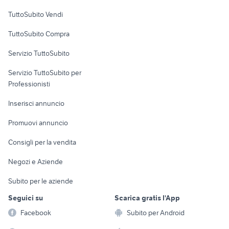
Case vacanza
TuttoSubito Vendi
Uffici e Locali
TuttoSubito Compra
commerciali
Servizio TuttoSubito
elettronica
per la casa e la
sports e hobby
Servizio TuttoSubito per
persona
Informatica
Animali
Professionisti
Arredamento e
Console e
Accessori per
Casalinghi
Inserisci annuncio
Videogiochi
animali
Elettrodomestici
Promuovi annuncio
Audio/Video
Musica e Film
Giardino e Fai da te
Consigli per la vendita
Fotografia
Libri e Riviste
Abbigliamento e
Negozi e Aziende
Telefonia
Strumenti Musicali
Accessori
Subito per le aziende
Sports
Tutto per i bambini
Seguici su
Scarica gratis l'App
Biciclette
Facebook
Subito per Android
Collezionismo