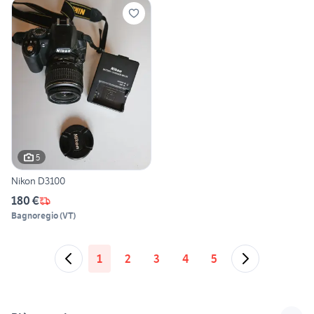
5
Nikon D3100
180 €
Bagnoregio
(
VT
)
1
2
3
4
5