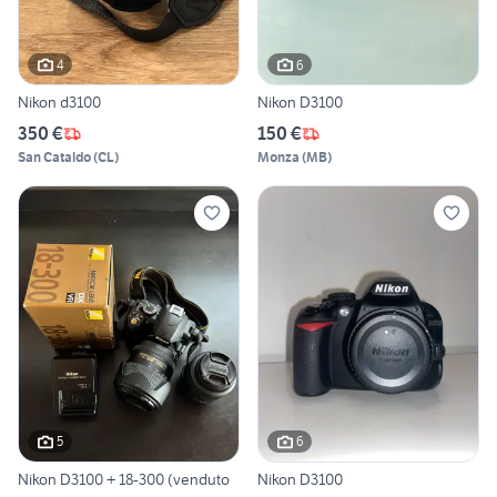
4
6
Nikon d3100
Nikon D3100
350 €
150 €
San Cataldo
(
CL
)
Monza
(
MB
)
5
6
Nikon D3100 + 18-300 (venduto
Nikon D3100