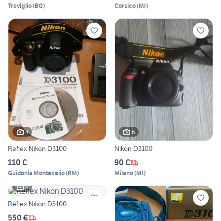
Treviglio
(
BG
)
Corsico
(
MI
)
4
6
Reflex Nikon D3100
Nikon D3100
110 €
90 €
Guidonia Montecelio
(
RM
)
Milano
(
MI
)
6
Reflex Nikon D3100
550 €