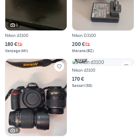
3
Nikon d3100
Nikon D3100
180 €
200 €
Vanzago
(
MI
)
Merano
(
BZ
)
6
Nikon d3100
170 €
Sassari
(
SS
)
6