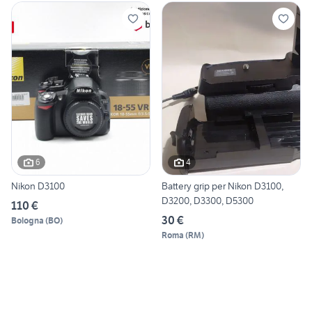
6
4
Nikon D3100
Battery grip per Nikon D3100,
D3200, D3300, D5300
110 €
30 €
Bologna
(
BO
)
Roma
(
RM
)