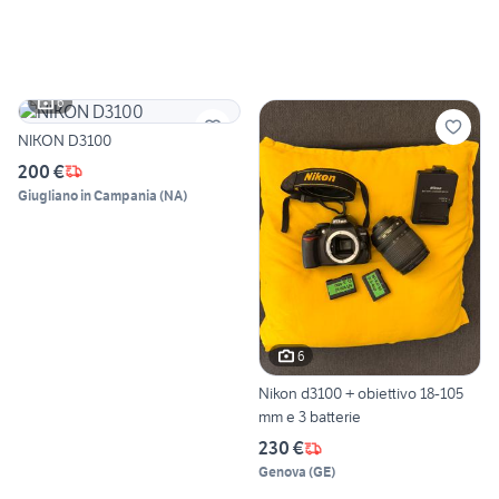
6
NIKON D3100
200 €
Giugliano in Campania
(
NA
)
6
Nikon d3100 + obiettivo 18-105
mm e 3 batterie
230 €
Genova
(
GE
)