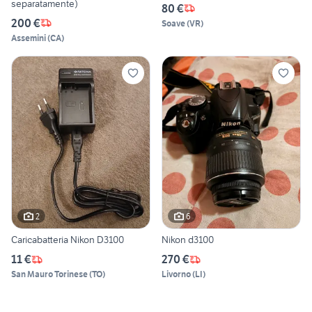
separatamente)
80 €
200 €
Soave
(
VR
)
Assemini
(
CA
)
2
6
Caricabatteria Nikon D3100
Nikon d3100
11 €
270 €
San Mauro Torinese
(
TO
)
Livorno
(
LI
)