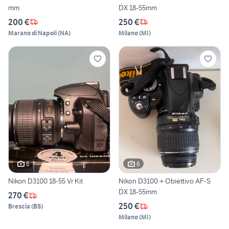
mm
DX 18-55mm
200 €
250 €
Marano di Napoli
(
NA
)
Milano
(
MI
)
6
6
Nikon D3100 18-55 Vr Kit
Nikon D3100 + Obiettivo AF-S
DX 18-55mm
270 €
250 €
Brescia
(
BS
)
Milano
(
MI
)