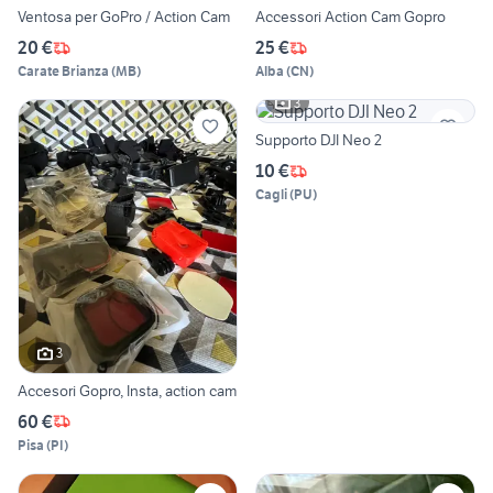
Ventosa per GoPro / Action Cam
Accessori Action Cam Gopro
20 €
25 €
Carate Brianza
(
MB
)
Alba
(
CN
)
3
Supporto DJI Neo 2
10 €
Cagli
(
PU
)
3
Accesori Gopro, Insta, action cam
60 €
Pisa
(
PI
)