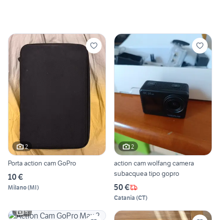
2
2
Porta action cam GoPro
action cam wolfang camera
subacquea tipo gopro
10 €
50 €
Milano
(
MI
)
Catania
(
CT
)
5