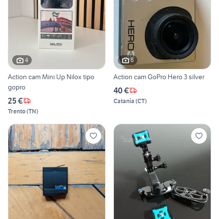
4
6
Action cam Mini Up Nilox tipo
Action cam GoPro Hero 3 silver
gopro
40 €
25 €
Catania
(
CT
)
Trento
(
TN
)