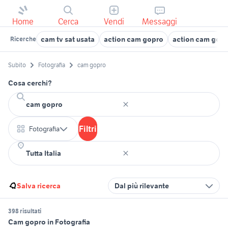
Home
Cerca
Vendi
Messaggi
cam tv sat usata
action cam gopro
action cam gopr
Ricerche
Subito
Fotografia
cam gopro
Cosa cerchi?
Filtri
Fotografia
Salva ricerca
Dal più rilevante
398 risultati
Cam gopro in Fotografia