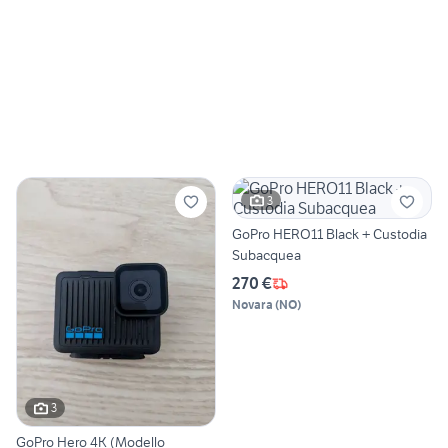
3
GoPro HERO11 Black + Custodia
Subacquea
270 €
Novara
(
NO
)
3
GoPro Hero 4K (Modello