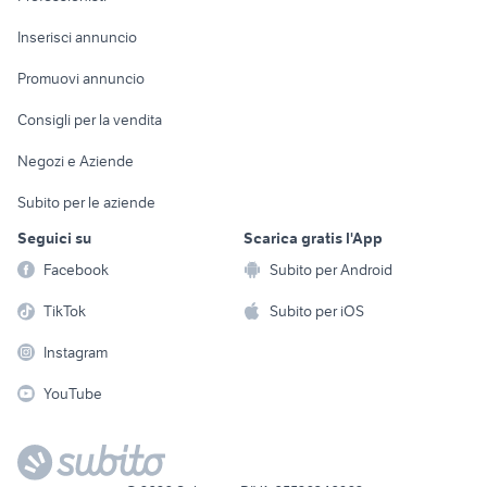
Arredamento e
Console e
Accessori per
Casalinghi
Inserisci annuncio
Videogiochi
animali
Elettrodomestici
Promuovi annuncio
Audio/Video
Musica e Film
Giardino e Fai da te
Consigli per la vendita
Fotografia
Libri e Riviste
Abbigliamento e
Negozi e Aziende
Telefonia
Strumenti Musicali
Accessori
Subito per le aziende
Sports
Tutto per i bambini
Seguici su
Scarica gratis l'App
Biciclette
Facebook
Subito per Android
Collezionismo
TikTok
Subito per iOS
Instagram
YouTube