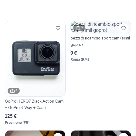
2
pezzi di ricambio sport cam (simil
gopro)
9 €
Roma
(
RM
)
6
GoPro HERO7 Black Action Cam
+ GoPro 3-Way + Case
125 €
Frosinone
(
FR
)