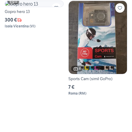
4
Gopro hero 13
300 €
Isola Vicentina
(
VI
)
4
Sports Cam (simil GoPro)
7 €
Roma
(
RM
)