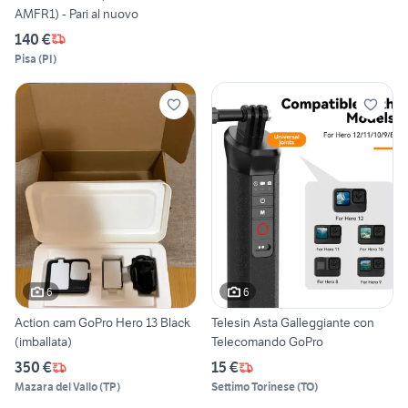
AMFR1) - Pari al nuovo
140 €
Pisa
(
PI
)
6
6
Action cam GoPro Hero 13 Black
Telesin Asta Galleggiante con
(imballata)
Telecomando GoPro
350 €
15 €
Mazara del Vallo
(
TP
)
Settimo Torinese
(
TO
)