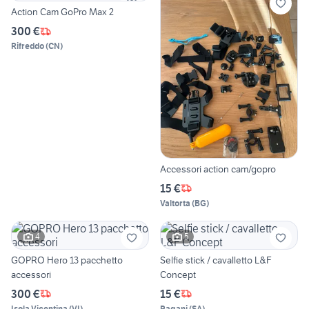
Action Cam GoPro Max 2
300 €
Rifreddo
(
CN
)
Accessori action cam/gopro
15 €
Valtorta
(
BG
)
4
5
GOPRO Hero 13 pacchetto
Selfie stick / cavalletto L&F
accessori
Concept
300 €
15 €
Isola Vicentina
(
VI
)
Pagani
(
SA
)