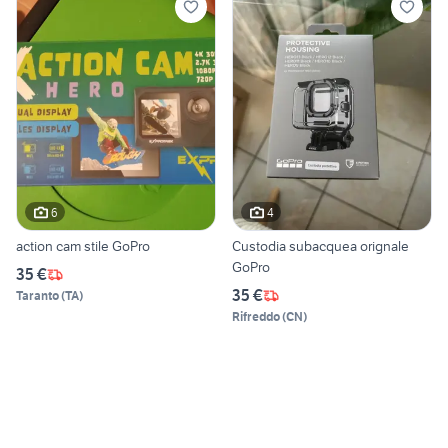
6
4
action cam stile GoPro
Custodia subacquea orignale
GoPro
35 €
35 €
Taranto
(
TA
)
Rifreddo
(
CN
)