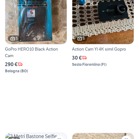
5
6
GoPro HERO10 Black Action
Action Cam YI 4K simil Gopro
Cam
30 €
290 €
Sesto Fiorentino
(
FI
)
Bologna
(
BO
)