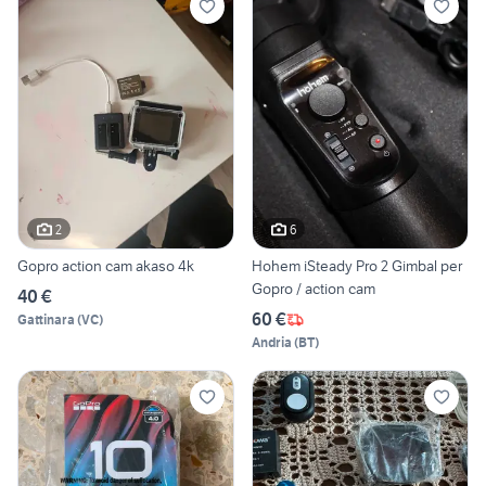
2
6
Gopro action cam akaso 4k
Hohem iSteady Pro 2 Gimbal per
Gopro / action cam
40 €
60 €
Gattinara
(
VC
)
Andria
(
BT
)