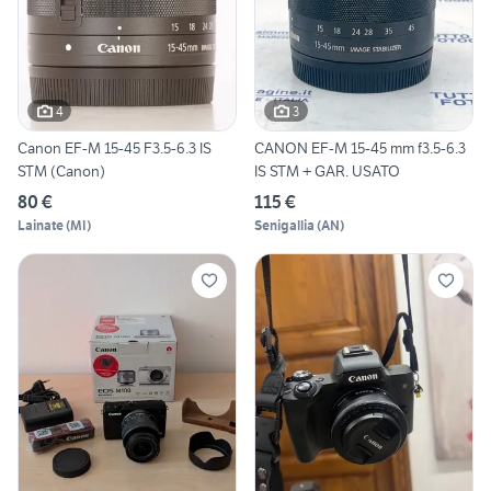
4
3
Canon EF-M 15-45 F3.5-6.3 IS
CANON EF-M 15-45 mm f3.5-6.3
STM (Canon)
IS STM + GAR. USATO
80 €
115 €
Lainate
(
MI
)
Senigallia
(
AN
)