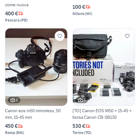
come nuova
100 €
400 €
Milano
(
MI
)
Pescara
(
PE
)
6
5
Canon eos m50 mirrorless, 50
[TO] Canon EOS M50 + 15-45 +
mm, 15-45 mm
borsa Canon CB-SB130
450 €
530 €
Roma
(
RM
)
Torino
(
TO
)