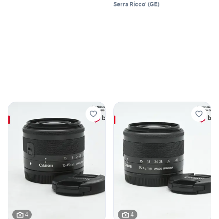
Serra Ricco'
(
GE
)
4
4