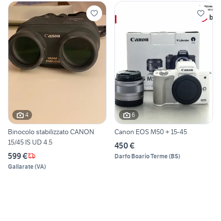
4
6
Binocolo stabilizzato CANON
Canon EOS M50 + 15-45
15/45 IS UD 4.5
450 €
599 €
Darfo Boario Terme
(
BS
)
Gallarate
(
VA
)