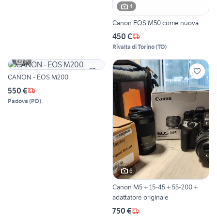
4
Canon EOS M50 come nuova
450 €
Rivalta di Torino
(
TO
)
5
CANON - EOS M200
550 €
Padova
(
PD
)
6
Canon M5 + 15-45 + 55-200 +
adattatore originale
750 €