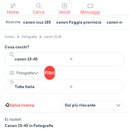
Home
Cerca
Vendi
Messaggi
canon ixus 185
canon Foggia provincia
canon m6 ma
Ricerche
Subito
Fotografia
canon 15-45
Cosa cerchi?
Filtri
Fotografia
Salva ricerca
Dal più rilevante
81 risultati
Canon 15-45 in Fotografia