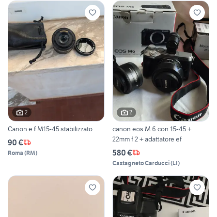
2
2
Canon e f M15-45 stabilizzato
canon eos M 6 con 15-45 +
22mm f 2 + adattatore ef
90 €
580 €
Roma
(
RM
)
Castagneto Carducci
(
LI
)