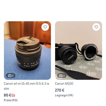
6
3
Canon ef-m 15-45 mm f3.5-6.3 is
Canon M100
stm
270 €
80 €
Legnago
(
VR
)
Prato
(
PO
)