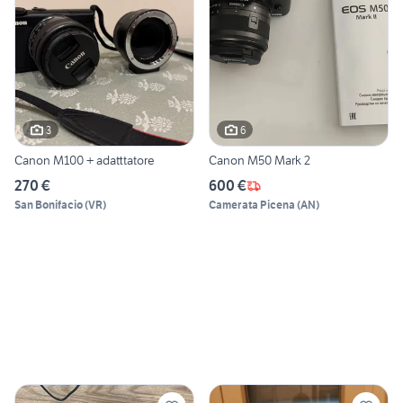
3
6
Canon M100 + adatttatore
Canon M50 Mark 2
270 €
600 €
San Bonifacio
(
VR
)
Camerata Picena
(
AN
)