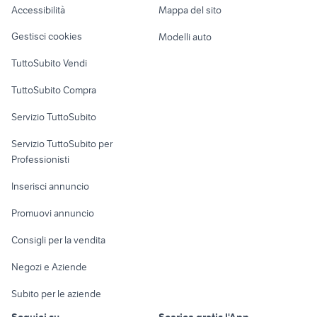
Accessibilità
Mappa del sito
Loft, mansarde e
Veicoli commerciali
altro
Gestisci cookies
Modelli auto
Case vacanza
TuttoSubito Vendi
Uffici e Locali
TuttoSubito Compra
commerciali
Servizio TuttoSubito
elettronica
per la casa e la
sports e hobby
Servizio TuttoSubito per
persona
Informatica
Animali
Professionisti
Arredamento e
Console e
Accessori per
Casalinghi
Inserisci annuncio
Videogiochi
animali
Elettrodomestici
Promuovi annuncio
Audio/Video
Musica e Film
Giardino e Fai da te
Consigli per la vendita
Fotografia
Libri e Riviste
Abbigliamento e
Negozi e Aziende
Telefonia
Strumenti Musicali
Accessori
Subito per le aziende
Sports
Tutto per i bambini
Seguici su
Scarica gratis l'App