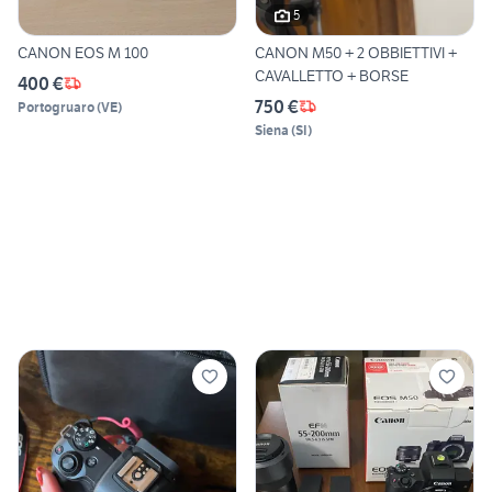
5
CANON EOS M 100
CANON M50 + 2 OBBIETTIVI +
CAVALLETTO + BORSE
400 €
750 €
Portogruaro
(
VE
)
Siena
(
SI
)