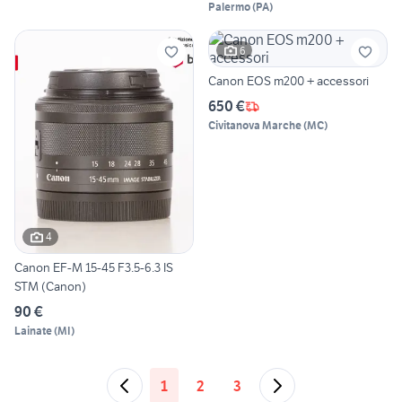
Palermo
(
PA
)
6
Canon EOS m200 + accessori
650 €
Civitanova Marche
(
MC
)
4
Canon EF-M 15-45 F3.5-6.3 IS
STM (Canon)
90 €
Lainate
(
MI
)
1
2
3