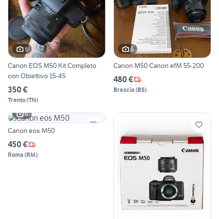
6
6
Canon EOS M50 Kit Completo
Canon M50 Canon efM 55-200
con Obiettivo 15-45
480 €
350 €
Brescia
(
BS
)
Trento
(
TN
)
6
Canon eos M50
450 €
Roma
(
RM
)