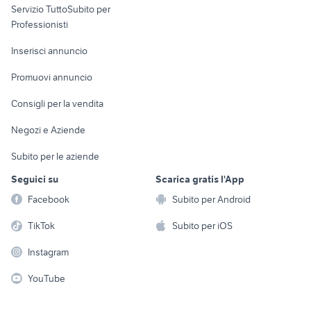
Servizio TuttoSubito per
persona
Informatica
Animali
Professionisti
Arredamento e
Console e
Accessori per
Casalinghi
Inserisci annuncio
Videogiochi
animali
Elettrodomestici
Promuovi annuncio
Audio/Video
Musica e Film
Giardino e Fai da te
Consigli per la vendita
Fotografia
Libri e Riviste
Abbigliamento e
Negozi e Aziende
Telefonia
Strumenti Musicali
Accessori
Subito per le aziende
Sports
Tutto per i bambini
Seguici su
Scarica gratis l'App
Biciclette
Facebook
Subito per Android
Collezionismo
TikTok
Subito per iOS
Instagram
YouTube