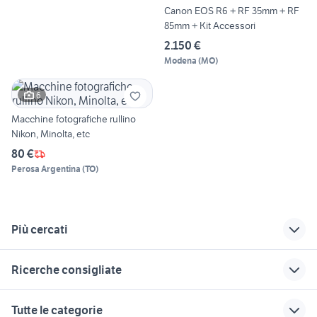
Canon EOS R6 + RF 35mm + RF
85mm + Kit Accessori
2.150 €
Modena
(
MO
)
6
Macchine fotografiche rullino
Nikon, Minolta, etc
80 €
Perosa Argentina
(
TO
)
Più cercati
Correlati
Richerche simili
Suggerimenti
Ricerche consigliate
samyang 12mm f2
sony alpha 6500
minolta srt 303
cinepresa anni 60
fotocamera da caccia
fujifilm 23mm f2
nikon d7000
lumix 20mm 1.7
Tutte le categorie