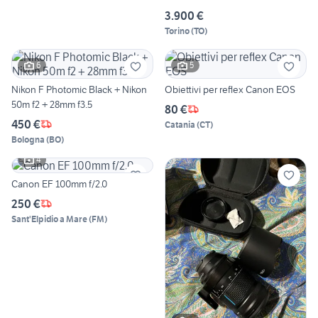
3.900 €
Torino
(
TO
)
6
5
Nikon F Photomic Black + Nikon
Obiettivi per reflex Canon EOS
50m f2 + 28mm f3.5
80 €
450 €
Catania
(
CT
)
Bologna
(
BO
)
4
Canon EF 100mm f/2.0
250 €
Sant'Elpidio a Mare
(
FM
)