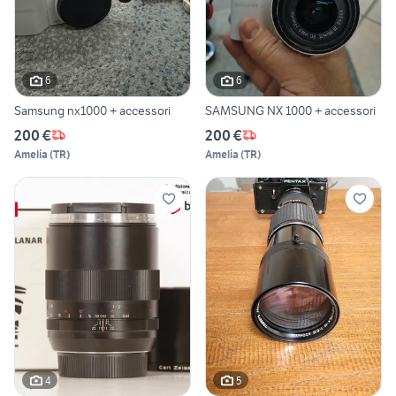
6
6
Samsung nx1000 + accessori
SAMSUNG NX 1000 + accessori
200 €
200 €
Amelia
(
TR
)
Amelia
(
TR
)
4
5