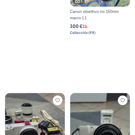
5
Canon obiettivo irix 150mm
macro 1:1
300 €
Collecchio
(
PR
)