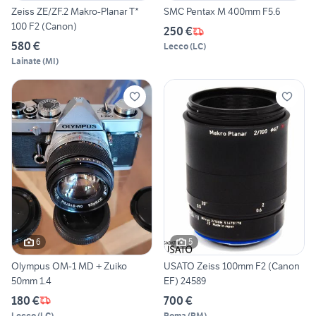
Zeiss ZE/ZF.2 Makro-Planar T*
SMC Pentax M 400mm F5.6
100 F2 (Canon)
250 €
580 €
Lecco
(
LC
)
Lainate
(
MI
)
6
5
Olympus OM-1 MD + Zuiko
USATO Zeiss 100mm F2 (Canon
50mm 1.4
EF) 24589
180 €
700 €
Lecco
(
LC
)
Roma
(
RM
)