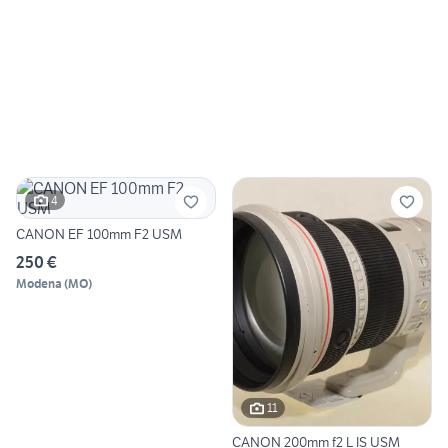
4
CANON EF 100mm F2 USM
250 €
Modena
(
MO
)
11
CANON 200mm f2 L IS USM