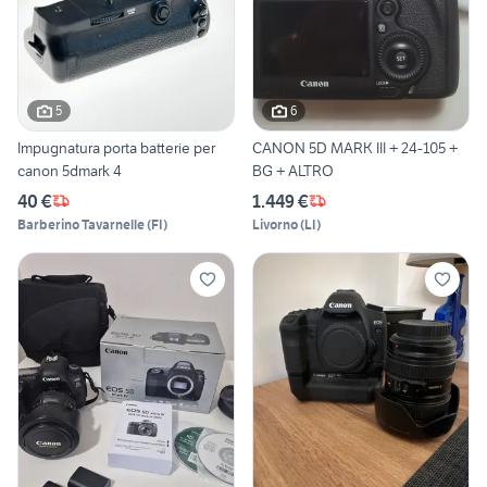
5
6
Impugnatura porta batterie per
CANON 5D MARK III + 24-105 +
canon 5dmark 4
BG + ALTRO
40 €
1.449 €
Barberino Tavarnelle
(
FI
)
Livorno
(
LI
)