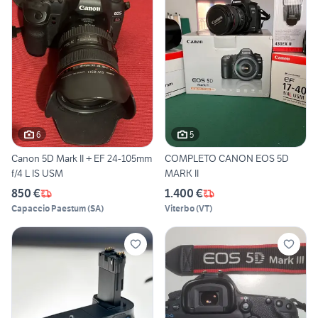
6
5
Canon 5D Mark II + EF 24-105mm
COMPLETO CANON EOS 5D
f/4 L IS USM
MARK II
850 €
1.400 €
Capaccio Paestum
(
SA
)
Viterbo
(
VT
)