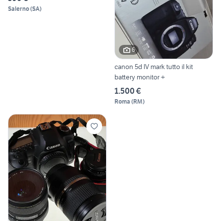
Salerno
(
SA
)
6
canon 5d IV mark tutto il kit
battery monitor +
1.500 €
Roma
(
RM
)