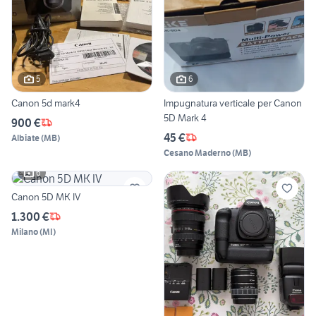
5
6
Canon 5d mark4
Impugnatura verticale per Canon
5D Mark 4
900 €
45 €
Albiate
(
MB
)
Cesano Maderno
(
MB
)
6
Canon 5D MK IV
1.300 €
Milano
(
MI
)