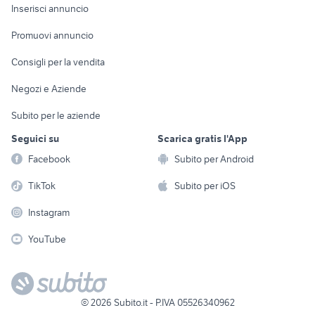
Console e
Accessori per
Casalinghi
Inserisci annuncio
Videogiochi
animali
Elettrodomestici
Promuovi annuncio
Audio/Video
Musica e Film
Giardino e Fai da te
Consigli per la vendita
Fotografia
Libri e Riviste
Abbigliamento e
Negozi e Aziende
Telefonia
Strumenti Musicali
Accessori
Subito per le aziende
Sports
Tutto per i bambini
Seguici su
Scarica gratis l'App
Biciclette
Facebook
Subito per Android
Collezionismo
TikTok
Subito per iOS
Instagram
YouTube
©
2026
Subito.it - P.IVA 05526340962