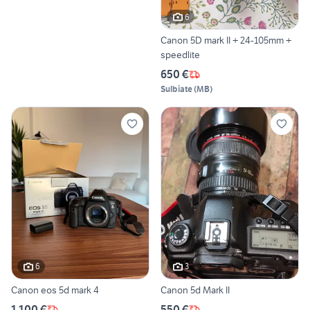
6
Canon 5D mark II + 24-105mm +
speedlite
650 €
Sulbiate
(
MB
)
6
3
Canon eos 5d mark 4
Canon 5d Mark II
1.100 €
550 €