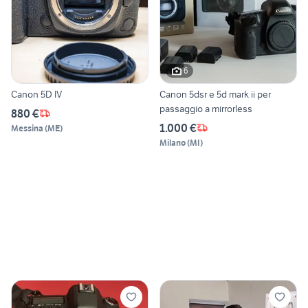
6
Canon 5D IV
Canon 5dsr e 5d mark ii per
passaggio a mirrorless
880 €
1.000 €
Messina
(
ME
)
Milano
(
MI
)