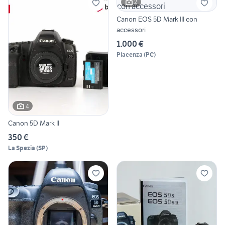
2
Canon EOS 5D Mark III con
accessori
1.000 €
Piacenza
(
PC
)
4
Canon 5D Mark II
350 €
La Spezia
(
SP
)