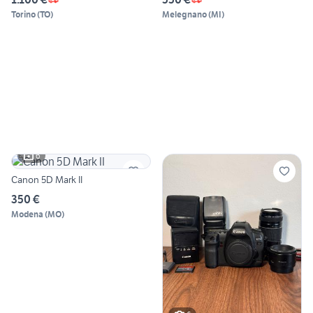
Torino
(
TO
)
Melegnano
(
MI
)
6
Canon 5D Mark II
350 €
Modena
(
MO
)