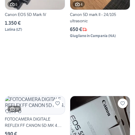
6
4
Canon EOS 5D Mark IV
Canon 5D mark II - 24/105
ultrasonic
1.350 €
650 €
Latina
(
LT
)
Giugliano in Campania
(
NA
)
18
FOTOCAMERA DIGITALE
REFLEX FF CANON 5D MK 4.
CORPO
590 €