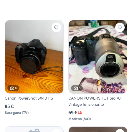
6
5
Canon PowerShot SX40 HS
CANON POWERSHOT pro 70
Vintage funzionante
85 €
69 €
Susegana
(
TV
)
Modena
(
MO
)