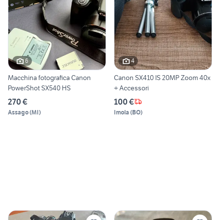
6
4
Macchina fotografica Canon
Canon SX410 IS 20MP Zoom 40x
PowerShot SX540 HS
+ Accessori
270 €
100 €
Assago
(
MI
)
Imola
(
BO
)