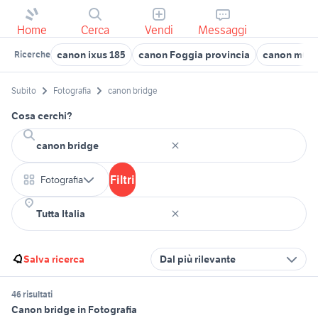
Home
Cerca
Vendi
Messaggi
canon ixus 185
canon Foggia provincia
canon m6 ma
Ricerche
Subito
Fotografia
canon bridge
Cosa cerchi?
Filtri
Fotografia
Salva ricerca
Dal più rilevante
46 risultati
Canon bridge in Fotografia