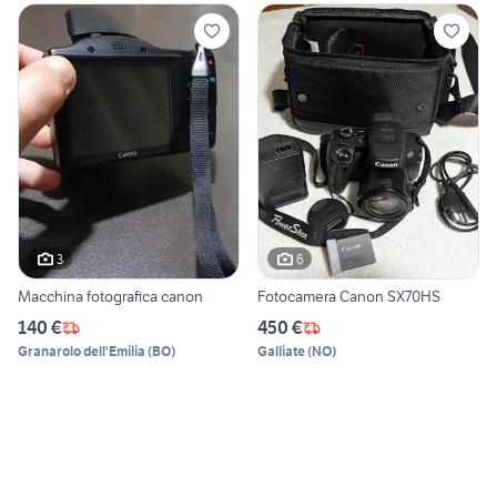
3
6
Macchina fotografica canon
Fotocamera Canon SX70HS
140 €
450 €
Granarolo dell'Emilia
(
BO
)
Galliate
(
NO
)