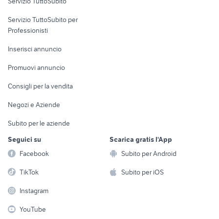
Servizio TuttoSubito
elettronica
per la casa e la
sports e hobby
Servizio TuttoSubito per
persona
Informatica
Animali
Professionisti
Arredamento e
Console e
Accessori per
Casalinghi
Inserisci annuncio
Videogiochi
animali
Elettrodomestici
Promuovi annuncio
Audio/Video
Musica e Film
Giardino e Fai da te
Consigli per la vendita
Fotografia
Libri e Riviste
Abbigliamento e
Negozi e Aziende
Telefonia
Strumenti Musicali
Accessori
Subito per le aziende
Sports
Tutto per i bambini
Seguici su
Scarica gratis l'App
Biciclette
Facebook
Subito per Android
Collezionismo
TikTok
Subito per iOS
Instagram
YouTube