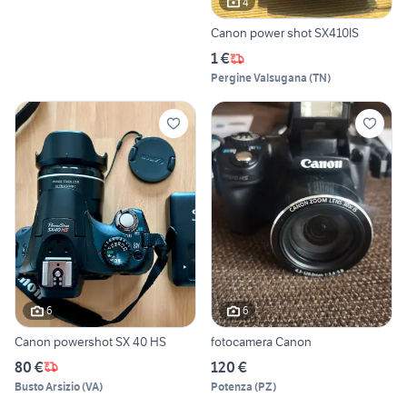
4
Canon power shot SX410IS
1 €
Pergine Valsugana
(
TN
)
6
6
Canon powershot SX 40 HS
fotocamera Canon
80 €
120 €
Busto Arsizio
(
VA
)
Potenza
(
PZ
)