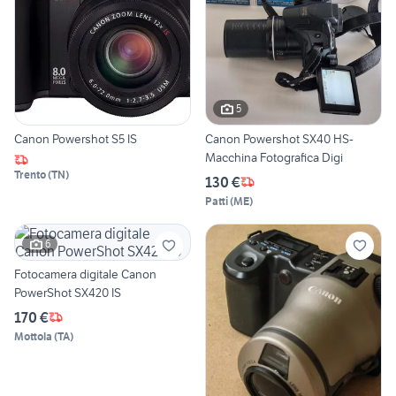
5
Canon Powershot S5 IS
Canon Powershot SX40 HS-
Macchina Fotografica Digi
Trento
(
TN
)
130 €
Patti
(
ME
)
6
Fotocamera digitale Canon
PowerShot SX420 IS
170 €
Mottola
(
TA
)