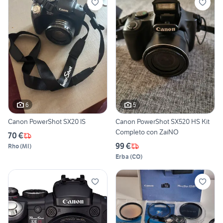
6
5
Canon PowerShot SX20 IS
Canon PowerShot SX520 HS Kit
Completo con ZaiNO
70 €
99 €
Rho
(
MI
)
Erba
(
CO
)