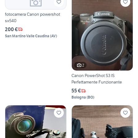
fotocamera Canon powershot
sx540
200 €
San Martino Valle Caudina
(
AV
)
2
Canon PowerShot S3 IS
Perfettamente Funzionante
55 €
Bologna
(
BO
)