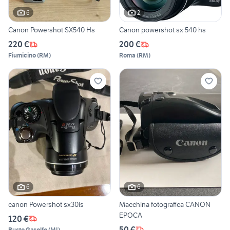
6
2
Canon Powershot SX540 Hs
Canon powershot sx 540 hs
220 €
200 €
Fiumicino
(
RM
)
Roma
(
RM
)
6
6
canon Powershot sx30is
Macchina fotografica CANON
EPOCA
120 €
50 €
Busto Garolfo
(
MI
)