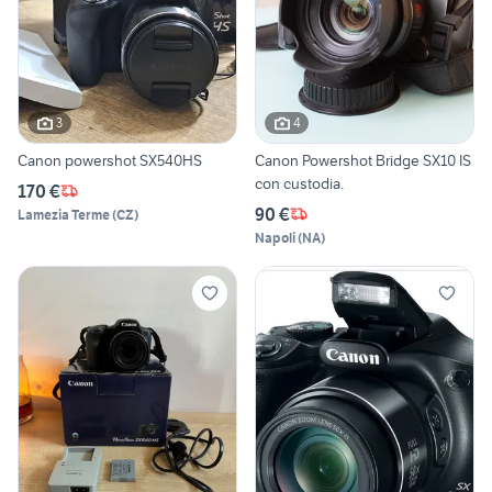
3
4
Canon powershot SX540HS
Canon Powershot Bridge SX10 IS
con custodia.
170 €
90 €
Lamezia Terme
(
CZ
)
Napoli
(
NA
)