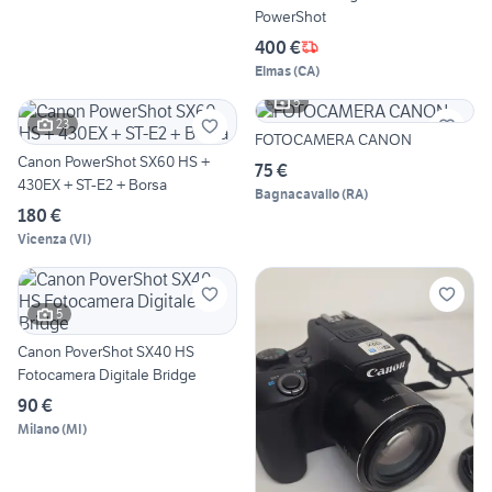
PowerShot
400 €
Elmas
(
CA
)
5
23
FOTOCAMERA CANON
Canon PowerShot SX60 HS +
75 €
430EX + ST-E2 + Borsa
Bagnacavallo
(
RA
)
180 €
Vicenza
(
VI
)
5
Canon PoverShot SX40 HS
Fotocamera Digitale Bridge
90 €
Milano
(
MI
)