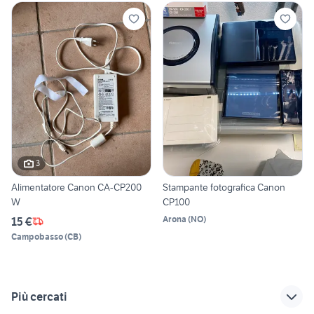
3
Alimentatore Canon CA-CP200
Stampante fotografica Canon
W
CP100
Arona
(
NO
)
15 €
Campobasso
(
CB
)
Più cercati