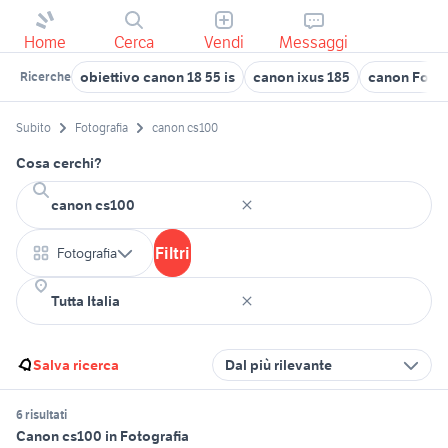
Home
Cerca
Vendi
Messaggi
obiettivo canon 18 55 is
canon ixus 185
canon Foggi
Ricerche
Subito
Fotografia
canon cs100
Cosa cerchi?
Filtri
Fotografia
Salva ricerca
Dal più rilevante
6 risultati
Canon cs100 in Fotografia