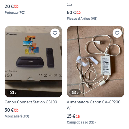
1tb
20 €
60 €
Potenza
(
PZ
)
Fiesso d'Artico
(
VE
)
3
3
Canon Connect Station CS100
Alimentatore Canon CA-CP200
W
50 €
15 €
Moncalieri
(
TO
)
Campobasso
(
CB
)