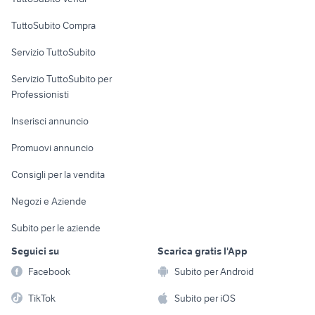
Uffici e Locali
TuttoSubito Compra
commerciali
Servizio TuttoSubito
elettronica
per la casa e la
sports e hobby
Servizio TuttoSubito per
persona
Informatica
Animali
Professionisti
Arredamento e
Console e
Accessori per
Casalinghi
Inserisci annuncio
Videogiochi
animali
Elettrodomestici
Promuovi annuncio
Audio/Video
Musica e Film
Giardino e Fai da te
Consigli per la vendita
Fotografia
Libri e Riviste
Abbigliamento e
Negozi e Aziende
Telefonia
Strumenti Musicali
Accessori
Subito per le aziende
Sports
Tutto per i bambini
Seguici su
Scarica gratis l'App
Biciclette
Facebook
Subito per Android
Collezionismo
TikTok
Subito per iOS