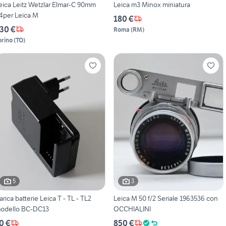
eica Leitz Wetzlar Elmar-C 90mm
Leica m3 Minox miniatura
/4per Leica M
180 €
30 €
Roma
(
RM
)
orino
(
TO
)
5
3
arica batterie Leica T - TL - TL2
Leica M 50 f/2 Seriale 1963536 con
odello BC-DC13
OCCHIALINI
0 €
850 €