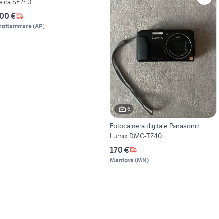
eica SF240
00 €
rottammare
(
AP
)
6
Fotocamera digitale Panasonic
Lumix DMC-TZ40
170 €
Mantova
(
MN
)