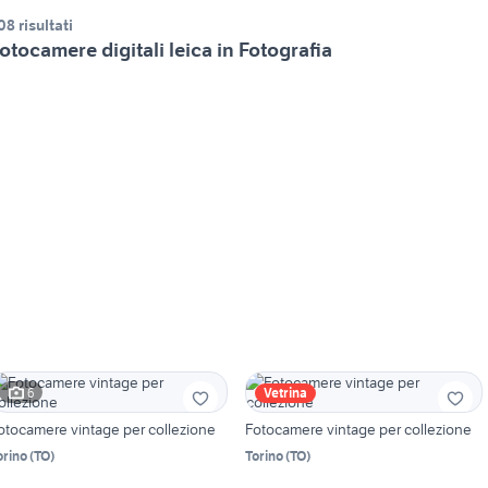
08 risultati
otocamere digitali leica in Fotografia
6
Vetrina
otocamere vintage per collezione
Fotocamere vintage per collezione
orino
(
TO
)
Torino
(
TO
)