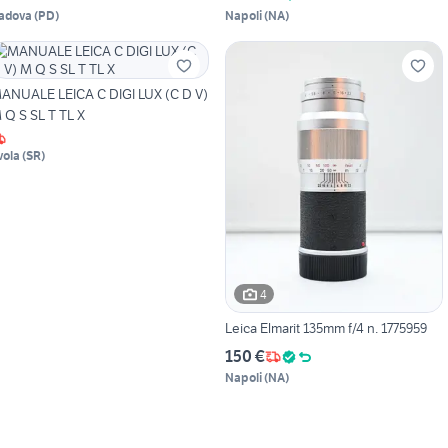
adova
(
PD
)
Napoli
(
NA
)
ANUALE LEICA C DIGI LUX (C D V)
 Q S SL T TL X
vola
(
SR
)
4
Leica Elmarit 135mm f/4 n. 1775959
150 €
Napoli
(
NA
)