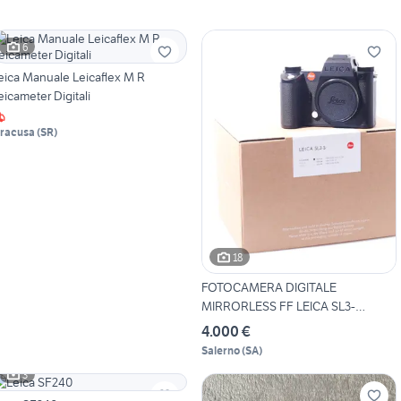
6
eica Manuale Leicaflex M R
eicameter Digitali
iracusa
(
SR
)
18
FOTOCAMERA DIGITALE
MIRRORLESS FF LEICA SL3-
S.DEMO
4.000 €
Salerno
(
SA
)
3