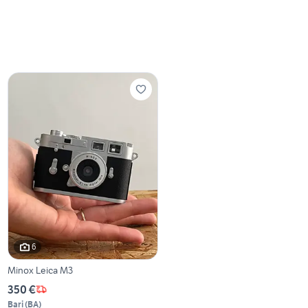
6
Minox Leica M3
350 €
Bari
(
BA
)