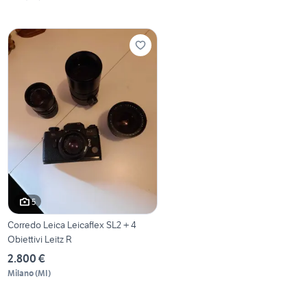
5
Corredo Leica Leicaflex SL2 + 4
Obiettivi Leitz R
2.800 €
Milano
(
MI
)