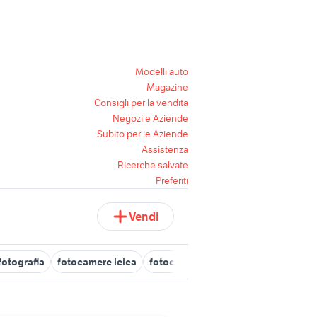
Modelli auto
Magazine
Consigli per la vendita
Negozi e Aziende
Subito per le Aziende
Assistenza
Ricerche salvate
Preferiti
Vendi
fotografia
fotocamere leica
fotocamere digitali reflex
fotocam