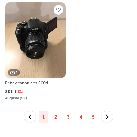
5
Reflex canon eos 600d
300 €
Augusta
(
SR
)
1
2
3
4
5