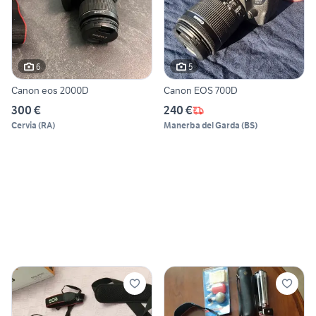
6
5
Canon eos 2000D
Canon EOS 700D
300 €
240 €
Cervia
(
RA
)
Manerba del Garda
(
BS
)