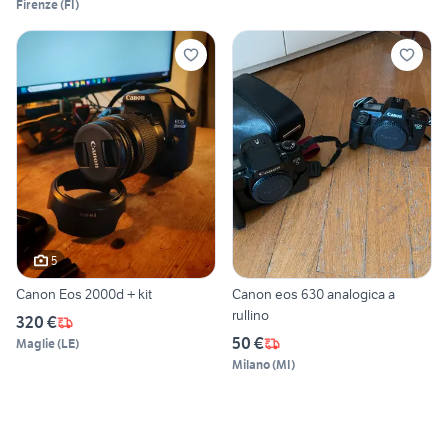
Firenze
(
FI
)
5
Canon Eos 2000d + kit
Canon eos 630 analogica a
rullino
320 €
50 €
Maglie
(
LE
)
Milano
(
MI
)