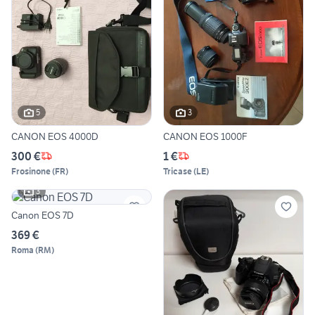
5
3
CANON EOS 4000D
CANON EOS 1000F
300 €
1 €
Frosinone
(
FR
)
Tricase
(
LE
)
3
Canon EOS 7D
369 €
Roma
(
RM
)