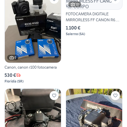
18
FOTOCAMERA DIGITALE
MIRRORLESS FF CANON R6.
CORPO
1.100 €
Salerno
(
SA
)
6
Canon, canon r100 fotocamera
530 €
Floridia
(
SR
)