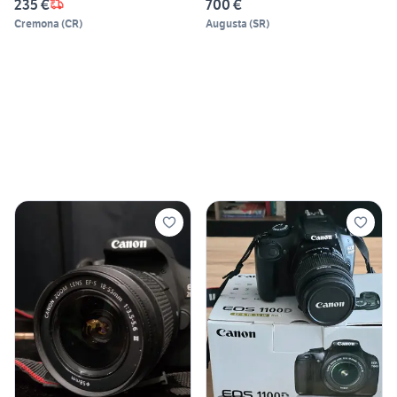
235 €
700 €
Cremona
(
CR
)
Augusta
(
SR
)