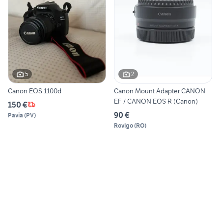
5
2
Canon EOS 1100d
Canon Mount Adapter CANON
EF / CANON EOS R (Canon)
150 €
90 €
Pavia
(
PV
)
Rovigo
(
RO
)