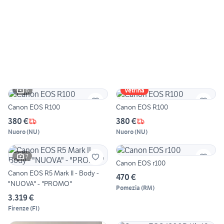
6
Vetrina
Canon EOS R100
Canon EOS R100
380 €
380 €
Nuoro
(
NU
)
Nuoro
(
NU
)
7
Canon EOS r100
Canon EOS R5 Mark II - Body -
470 €
"NUOVA" - "PROMO"
Pomezia
(
RM
)
3.319 €
Firenze
(
FI
)