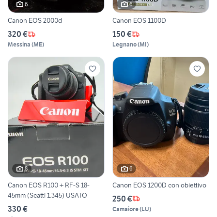
6
6
Canon EOS 2000d
Canon EOS 1100D
320 €
150 €
Messina
(
ME
)
Legnano
(
MI
)
8
6
Canon EOS R100 + RF-S 18-
Canon EOS 1200D con obiettivo
45mm (Scatti 1.345) USATO
250 €
330 €
Camaiore
(
LU
)