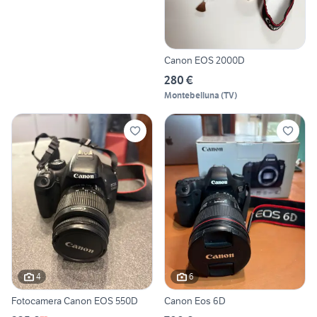
Canon EOS 2000D
280 €
Montebelluna
(
TV
)
4
6
Fotocamera Canon EOS 550D
Canon Eos 6D