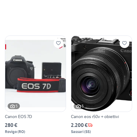
5
5
Canon EOS 7D
Canon eos r50v + obiettivi
280 €
2.200 €
Rovigo
(
RO
)
Sassari
(
SS
)