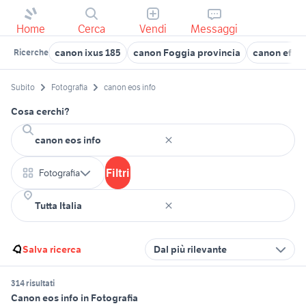
Home
Cerca
Vendi
Messaggi
canon ixus 185
canon Foggia provincia
canon ef s 1
Ricerche
Subito
Fotografia
canon eos info
Cosa cerchi?
Filtri
Fotografia
Salva ricerca
Dal più rilevante
314 risultati
Canon eos info in Fotografia