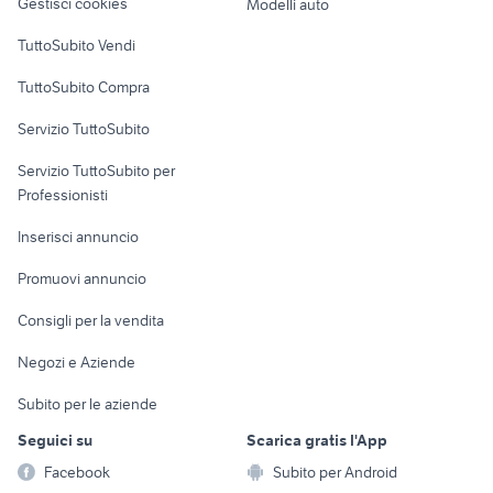
Gestisci cookies
Modelli auto
Case vacanza
TuttoSubito Vendi
Uffici e Locali
TuttoSubito Compra
commerciali
Servizio TuttoSubito
elettronica
per la casa e la
sports e hobby
Servizio TuttoSubito per
persona
Informatica
Animali
Professionisti
Arredamento e
Console e
Accessori per
Casalinghi
Inserisci annuncio
Videogiochi
animali
Elettrodomestici
Promuovi annuncio
Audio/Video
Musica e Film
Giardino e Fai da te
Consigli per la vendita
Fotografia
Libri e Riviste
Abbigliamento e
Negozi e Aziende
Telefonia
Strumenti Musicali
Accessori
Subito per le aziende
Sports
Tutto per i bambini
Seguici su
Scarica gratis l'App
Biciclette
Facebook
Subito per Android